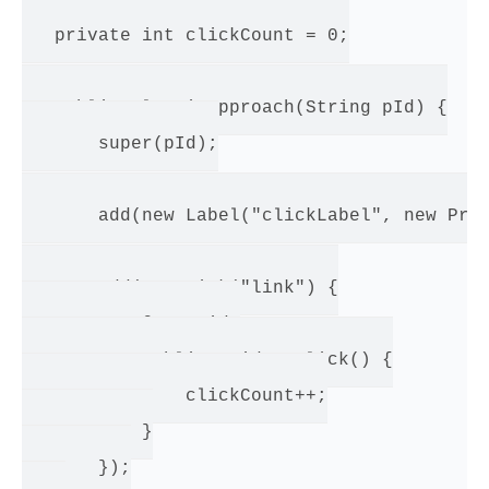
   private int clickCount = 0;

   public ClassicApproach(String pId) {

       super(pId);

       add(new Label("clickLabel", new Prop
       add(new Link("link") {

           @Override

           public void onClick() {

               clickCount++;

           }

       });
