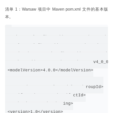
清单 1：Warsaw 项目中 Maven pom.xml 文件的基本版
本。
<project xmlns="http://maven.apache.org/POM
   xmlns:xsi="http://www.w3.org/2001/XMLSch
   xsi:schemaLocation="http://maven.apache.
     http://maven.apache.org/maven-v4_0_0.x
 <modelVersion>4.0.0</modelVersion>

 <groupId>com.example.modular</groupId>

 <artifactId>warsaw</artifactId>

 <packaging>war</packaging>

 <version>1.0</version>
