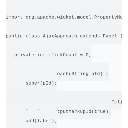
import org.apache.wicket.markup.html.panel.
import org.apache.wicket.model.PropertyMode
public class AjaxApproach extends Panel {

   private int clickCount = 0;

   public AjaxApproach(String pId) {

       super(pId);

       final Label label = new Label("click
       label.setOutputMarkupId(true);

       add(label);
