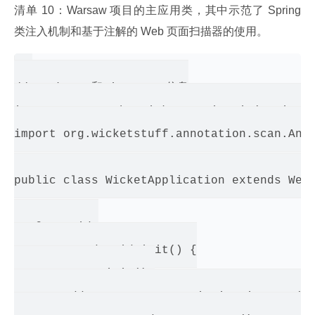
清单 10：Warsaw 项目的主应用类，其中示范了 Spring 
类注入机制和基于注解的 Web 页面扫描器的使用。
// package 和 imports 信息

import org.apache.wicket.spring.injection.a
import org.wicketstuff.annotation.scan.Anno
public class WicketApplication extends WebA
   @Override

   protected void init() {

       super.init();

       addComponentInstantiationListener(ne