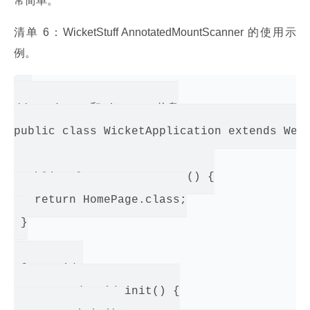
常简单。
清单 6：WicketStuff AnnotatedMountScanner 的使用示
例。
// package 和 import 信息

public class WicketApplication extends WebA
 public Class getHomePage() {

   return HomePage.class;

 }

 @Override

 protected void init() {
