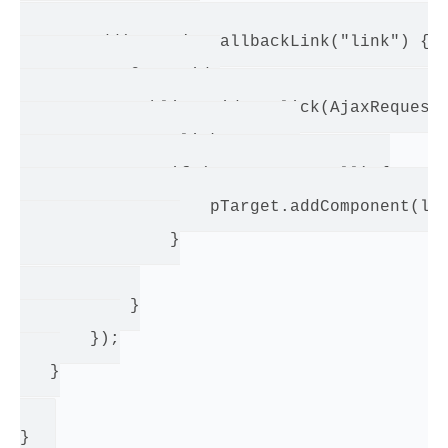
       add(new AjaxFallbackLink("link") {

           @Override

           public void onClick(AjaxRequestT
               clickCount++;

               if (pTarget != null) {

                   pTarget.addComponent(lab
               }

           }

       });

   }
