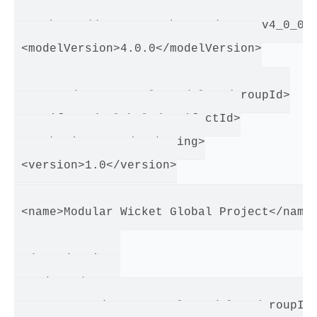
   xsi:schemaLocation="http://maven.apache.
     http://maven.apache.org/maven-v4_0_0.x
 <modelVersion>4.0.0</modelVersion>

 <groupId>com.example.modular</groupId>

 <artifactId>global</artifactId>

 <packaging>war</packaging>

 <version>1.0</version>

 <name>Modular Wicket Global Project</name>
 <dependencies>

   <dependency>

     <groupId>com.example.modular</groupId>