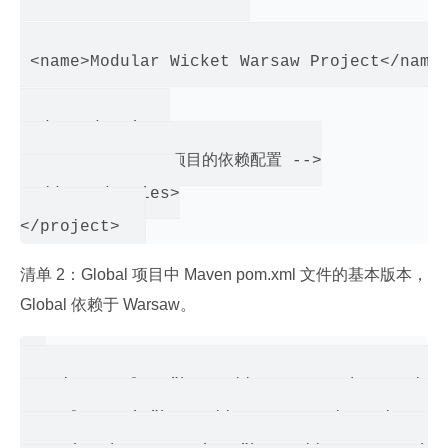
 <name>Modular Wicket Warsaw Project</name>
 <dependencies>

   <!-- Warsaw 项目的依赖配置 -->

 </dependencies>

清单 2：Global 项目中 Maven pom.xml 文件的基本版本，
Global 依赖于 Warsaw。
<project xmlns="http://maven.apache.org/POM
   xmlns:xsi="http://www.w3.org/2001/XMLSch