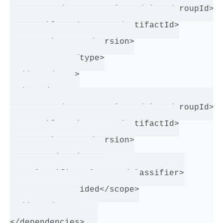
   <groupId>com.example.modular</groupId>

   <artifactId>warsaw</artifactId>

   <version>1.0</version>

   <type>war</type>

 </dependency>

 <dependency>

   <groupId>com.example.modular</groupId>

   <artifactId>warsaw</artifactId>

   <version>1.0</version>

   <type>jar</type>

   <classifier>classes</classifier>

   <scope>provided</scope>

 </dependency>
