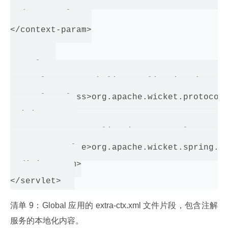
 </param-value>

</context-param>

<servlet>

 <servlet-name>WebClientApplication</servle
 <servlet-class>org.apache.wicket.protocol.
 <init-param>

   <param-name>applicationFactoryClassName<
   <param-value>org.apache.wicket.spring.Sp
 </init-param>

清单 9：Global 应用的 extra-ctx.xml 文件片段，包含注解
服务的本地化内容。