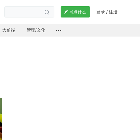
登录
注册

写点什么
/

大前端
管理/文化