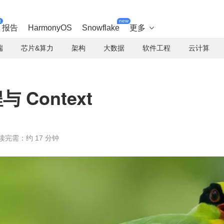
t
new
报告
HarmonyOS
Snowflake
更多

端
芯片&算力
架构
大数据
软件工程
云计算
与 Context
读完需：约 17 分钟