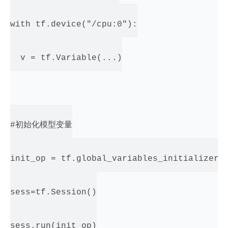
with tf.device("/cpu:0"):

  v = tf.Variable(...)

#初始化模型变量

init_op = tf.global_variables_initializer()
sess=tf.Session()

sess.run(init_op)
