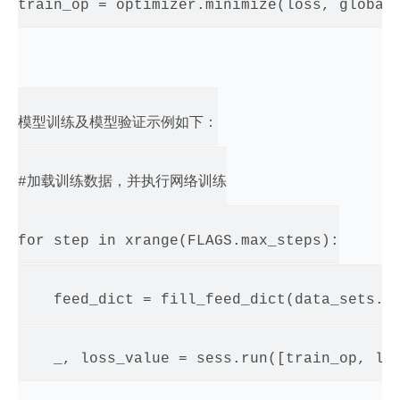
train_op = optimizer.minimize(loss, global_
模型训练及模型验证示例如下：

#加载训练数据，并执行网络训练

for step in xrange(FLAGS.max_steps):

    feed_dict = fill_feed_dict(data_sets.tr
    _, loss_value = sess.run([train_op, los