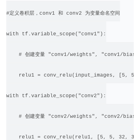
#定义卷积层，conv1 和 conv2 为变量命名空间

with tf.variable_scope("conv1"):

    # 创建变量 "conv1/weights", "conv1/biases
    relu1 = conv_relu(input_images, [5, 5, 
with tf.variable_scope("conv2"):

    # 创建变量 "conv2/weights", "conv2/biases