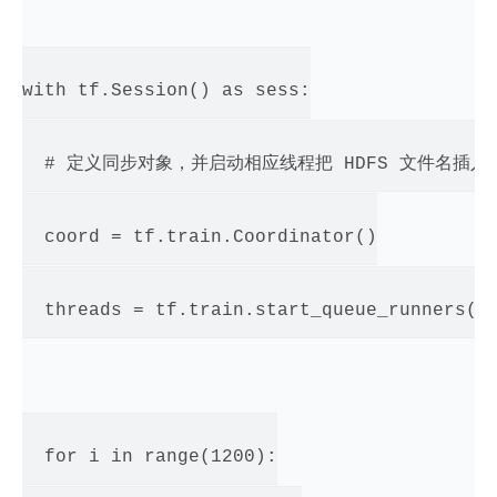
with tf.Session() as sess:

  # 定义同步对象，并启动相应线程把 HDFS 文件名插入到
  coord = tf.train.Coordinator()

  threads = tf.train.start_queue_runners(co
  for i in range(1200):
