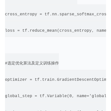
cross_entropy = tf.nn.sparse_softmax_cross_
loss = tf.reduce_mean(cross_entropy, name='
#选定优化算法及定义训练操作

optimizer = tf.train.GradientDescentOptimiz
global_step = tf.Variable(0, name='global_s