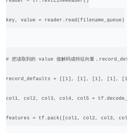
reader = tf.TextLineReader()

key, value = reader.read(filename_queue)

# 把读取到的 value 值解码成特征向量，record_def
record_defaults = [[1], [1], [1], [1], [1]]
col1, col2, col3, col4, col5 = tf.decode_cs
features = tf.pack([col1, col2, col3, col4]