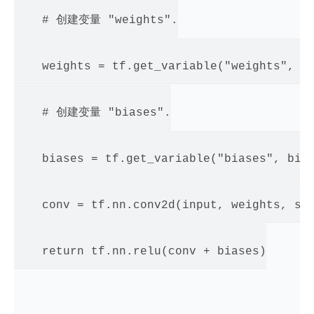
    # 创建变量 "weights".

    weights = tf.get_variable("weights", ke
    # 创建变量 "biases".

    biases = tf.get_variable("biases", bias
    conv = tf.nn.conv2d(input, weights, str
    return tf.nn.relu(conv + biases)
