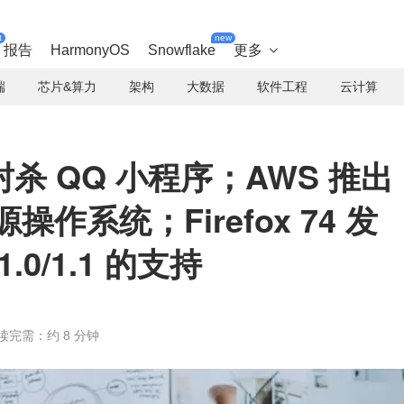
t
new
报告
HarmonyOS
Snowflake
更多

端
芯片&算力
架构
大数据
软件工程
云计算
杀 QQ 小程序；AWS 推出
源操作系统；Firefox 74 发
.0/1.1 的支持
读完需：约 8 分钟