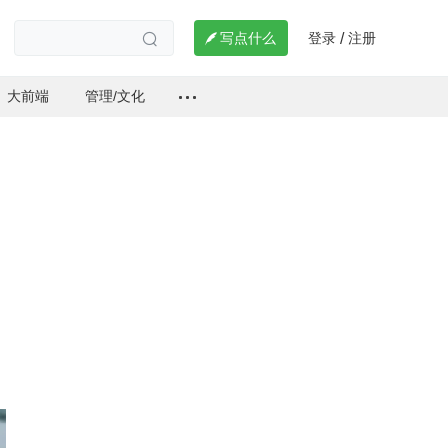
登录
注册

写点什么
/

大前端
管理/文化