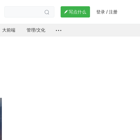
登录
注册

写点什么
/

大前端
管理/文化