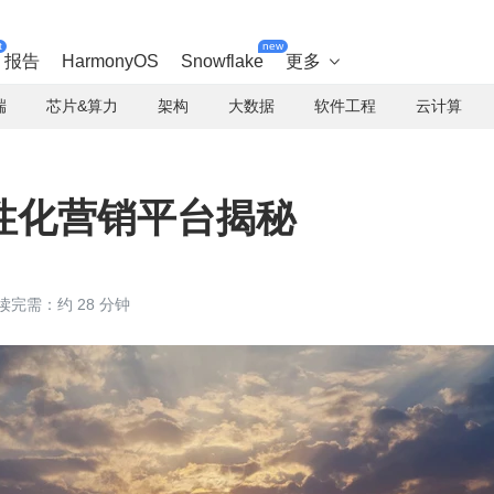
t
new
报告
HarmonyOS
Snowflake
更多

端
芯片&算力
架构
大数据
软件工程
云计算
性化营销平台揭秘
读完需：约 28 分钟