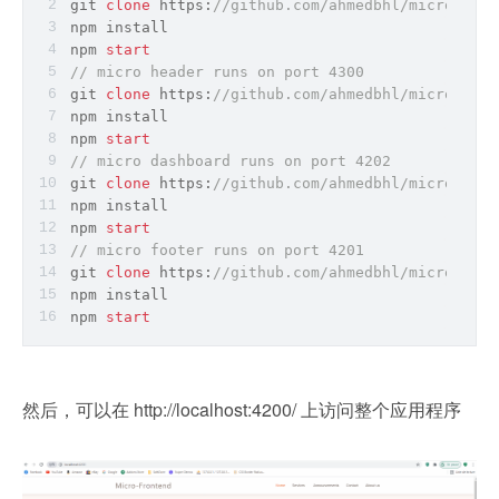
git 
clone
 https:
//github.com/ahmedbhl/micro-root
npm install
npm 
start
// micro header runs on port 4300
git 
clone
 https:
//github.com/ahmedbhl/micro-head
npm install
npm 
start
// micro dashboard runs on port 4202
git 
clone
 https:
//github.com/ahmedbhl/micro-dash
npm install
npm 
start
// micro footer runs on port 4201
git 
clone
 https:
//github.com/ahmedbhl/micro-foot
npm install
npm 
start
然后，可以在 http://localhost:4200/ 上访问整个应用程序