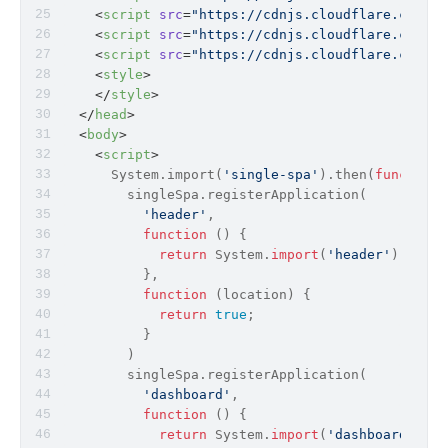
<
script
src
=
"https://cdnjs.cloudflare.com/aj
<
script
src
=
"https://cdnjs.cloudflare.com/aj
<
script
src
=
"https://cdnjs.cloudflare.com/aj
<
style
>
</
style
>
</
head
>
<
body
>
<
script
>
      System.import(
'single-spa'
).then(
function
 
        singleSpa.registerApplication(
'header'
,
function
 (
) 
{
return
 System.
import
(
'header'
);
          },
function
 (
location
) 
{
return
true
;
          }
        )
        singleSpa.registerApplication(
'dashboard'
,
function
 (
) 
{
return
 System.
import
(
'dashboard'
);