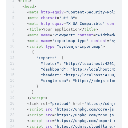
<
html
>
<
head
>
<
meta
http-equiv
=
"Content-Security-Policy"
c
<
meta
charset
=
"utf-8"
>
<
meta
http-equiv
=
"X-UA-Compatible"
content
=
"
<
title
>
Your application
</
title
>
<
meta
name
=
"viewport"
content
=
"width=device-
<
meta
name
=
"importmap-type"
content
=
"systemj
<
script
type
=
"systemjs-importmap"
>
      {
"imports"
: {
"footer"
: 
"http://localhost:4201/main.
"dashboard"
: 
"http://localhost:4202/ma
"header"
: 
"http://localhost:4300/main.
"single-spa"
: 
"https://cdnjs.cloudflar
        }
      }
</
script
>
    <link rel=
"preload"
 href=
"https://cdnjs.clou
<
script
src
=
'https://unpkg.com/core-js-bundl
<
script
src
=
"https://unpkg.com/zone.js"
>
</
sc
<
script
src
=
"https://unpkg.com/import-map-ov
<
script
src
=
"https://cdnjs.cloudflare.com/aj