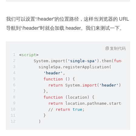
我们可以设置“/header”的位置路径，这样当浏览器的 URL 
导航到“/header”时就会加载 header。我们来测试一下。
复制代码
<
script
>
      System.import(
'single-spa'
).then(
function
 
        singleSpa.registerApplication(
'header'
,
function
 (
) 
{
return
 System.
import
(
'header'
);
          },
function
 (
location
) 
{
return
 location.pathname.startsWith(
/
/
return
true
;
          }
        )