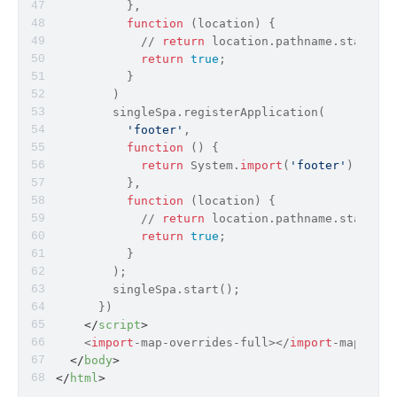
          },
function
 (
location
) 
{
            // 
return
 location.pathname.startsWi
return
true
;
          }
        )
        singleSpa.registerApplication(
'footer'
,
function
 (
) 
{
return
 System.
import
(
'footer'
);
          },
function
 (
location
) 
{
            // 
return
 location.pathname.startsWi
return
true
;
          }
        );
        singleSpa.start();
      })
</
script
>
    <
import
-map-overrides-full></
import
-map-over
</
body
>
</
html
>