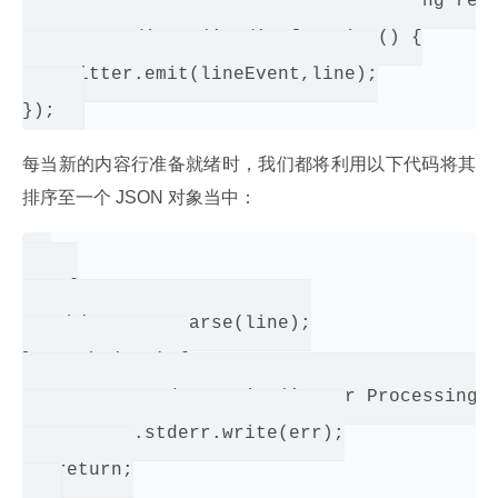
// fires when stdin is completed being read
process.stdin.on('end', function() {

   emitter.emit(lineEvent,line);

每当新的内容行准备就绪时，我们都将利用以下代码将其
排序至一个 JSON 对象当中：
try {

   obj = JSON.parse(line);

} catch (err) {

   process.stderr.write('Error Processing L
   process.stderr.write(err);

   return;
