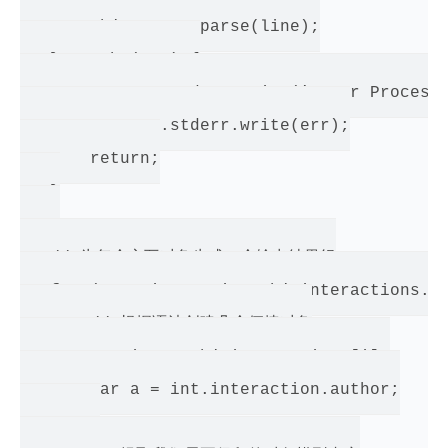
       obj = JSON.parse(line);

   } catch (err) {

       process.stderr.write('Error Processi
       process.stderr.write(err);

       return;

   }

   // 为每个交互对象生成一个输出结果组

   for ( var i = 0; i < obj.interactions.le
       // 根据语法创建几个便捷对象

       var int = obj.interactions[i];

       var a = int.interaction.author;
