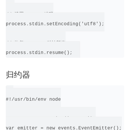
// 设置 STDIN 编码

process.stdin.setEncoding('utf8');

// 恢复 STDIN——默认暂停

归约器
#!/usr/bin/env node

var events = require('events');

var emitter = new events.EventEmitter();
