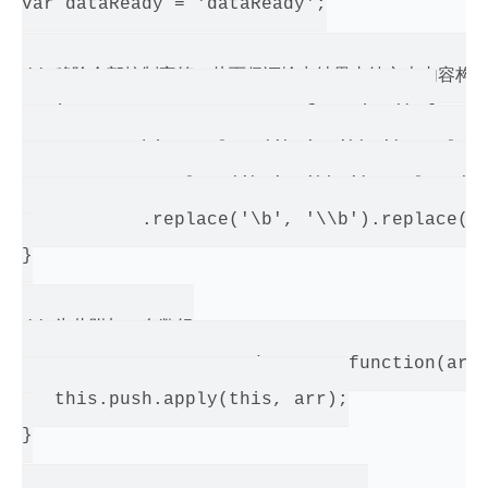
var dataReady = 'dataReady';

// 移除全部控制字符，从而保证输出结果由纯文本内容构成
String.prototype.escape = function() {

   return this.replace('\n', '\\n').replace
           .replace('\&', '\\&').replace('\
           .replace('\b', '\\b').replace('\
}

// 为此附加一套数组

Array.prototype.appendArray = function(arr)
   this.push.apply(this, arr);

}
