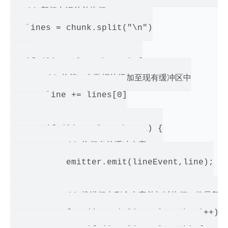
   // 新行中汇总并执行

   lines = chunk.split("\n")

   if (lines.length > 0) {

       // 将第一套数据块添加至现有缓冲区中

       line += lines[0]

       if (lines.length > 1) {

           // 执行当前缓冲内容

           emitter.emit(lineEvent,line);

           // 推进行内剩余内容并加以执行，将最新内
           for (i=1; i<lines.length; i++) {