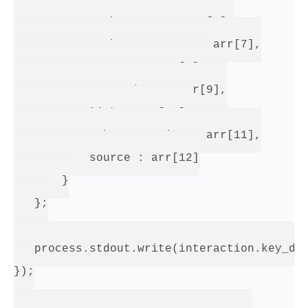
           author_name : arr[6],

           author_username : arr[7],

           content : arr[8],

           created_at : arr[9],

           link : arr[10],

           schema_version : arr[11],

           source : arr[12]

       }

   };

   process.stdout.write(interaction.key_dat
});
