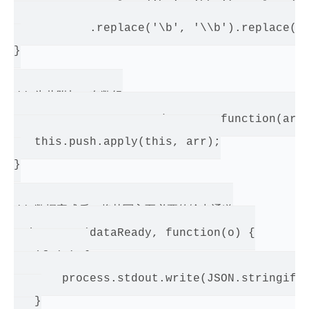
           .replace('\&', '\\&').replace('\
           .replace('\b', '\\b').replace('\
}

// 为此附加一套数组

Array.prototype.appendArray = function(arr)
   this.push.apply(this, arr);

}

// 数据完成后，将其写入至必要的输出通道

emitter.on(dataReady, function(o) {

   if (o) {

       process.stdout.write(JSON.stringify(
   }
