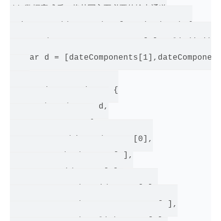
// 数据完成后，将其写入至必要的输出通道

emitter.on(dataReady, function(arr) {

   var dateComponents = arr[9].split(' ');

   var d = [dateComponents[1],dateComponent
   var interaction = {

       key_date : d,

       content: {

           objectId : arr[0],

           hash : arr[1],

           id : arr[2],

           author_id : arr[3],

           author_avatar : arr[4],

           author_link : arr[5],
