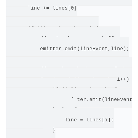
       line += lines[0]

       if (lines.length > 1) {

           // emit the current buffer

           emitter.emit(lineEvent,line);

           // go through the rest of the li
           for (i=1;i<lines.length; i++) {

               if (i<lines.length) {

                   emitter.emit(lineEvent,l
               } else {

                   line = lines[i];

               }
