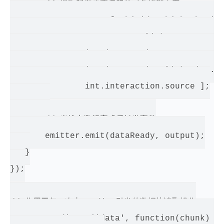
       // 提取我们需要保留的对象模型内容

       var output = [ obj.id, obj.hash, int
               a.avatar, a.link, a.name, a.
               int.interaction.content.esca
               int.interaction.link, int.in
               int.interaction.source ];

       // 当输出数组完成后触发事件

       emitter.emit(dataReady, output);

   }

});

// 作用于每一次由 stdin 引发的数据块读取操作

process.stdin.on('data', function(chunk) {
