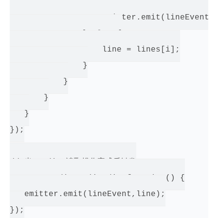
               if (i < lines.length) {

                   emitter.emit(lineEvent,l
               } else {

                   line = lines[i];

               }

           }

       }

   }

});

// 当 stdin 读取操作完成后触发

process.stdin.on('end', function() {

   emitter.emit(lineEvent,line);

});
