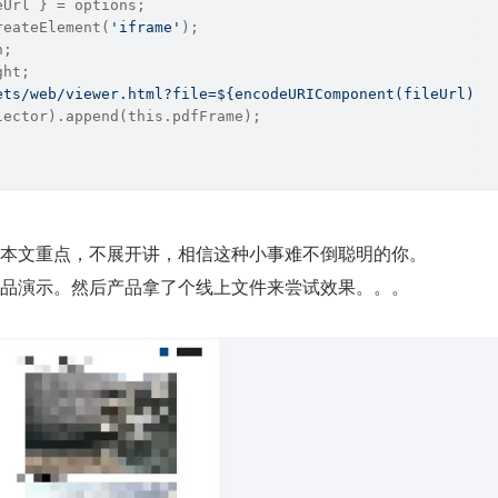
eUrl } = options;
reateElement(
'iframe'
);
h;
ght;
ets/web/viewer.html?file=
${
encodeURIComponent
(fileUrl)}
`
lector).append(
this
.pdfFrame);
本文重点，不展开讲，相信这种小事难不倒聪明的你。
品演示。然后产品拿了个线上文件来尝试效果。。。