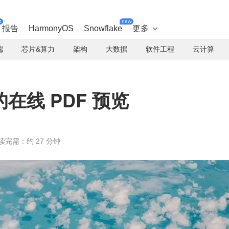
t
new
报告
HarmonyOS
Snowflake
更多

端
芯片&算力
架构
大数据
软件工程
云计算
在线 PDF 预览
读完需：约 27 分钟