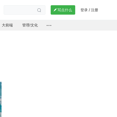
登录
注册

写点什么
/

大前端
管理/文化