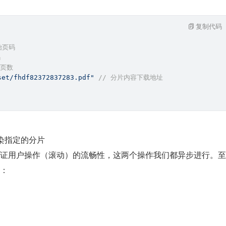
复制代码
始页码
码
总页数
set/fhdf82372837283.pdf"
// 分片内容下载地址
染指定的分片
证用户操作（滚动）的流畅性，这两个操作我们都异步进行。至
：