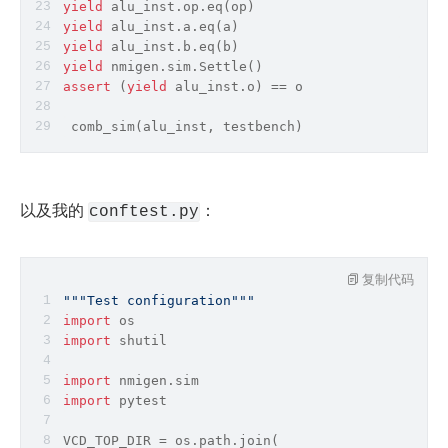
yield
 alu_inst.op.eq(op)
yield
 alu_inst.a.eq(a)
yield
 alu_inst.b.eq(b)
yield
 nmigen.sim.Settle()
assert
 (
yield
 alu_inst.o) == o
 comb_sim(alu_inst, testbench)
以及我的 
：
conftest.py
复制代码
"""Test configuration"""
import
 os
import
 shutil
import
 nmigen.sim
import
 pytest
VCD_TOP_DIR = 
os
.
path
.join(