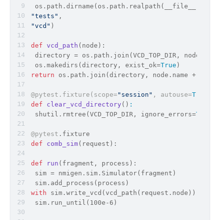
os
.
path
.dirname(
os
.
path
.realpath(__file__)),
"tests"
,
"vcd"
)
def
vcd_path
(
node
):
 directory = 
os
.
path
.join(VCD_TOP_DIR, node.fspa
 os.makedirs(
directory
, exist_ok=
True
)
return
os
.
path
.join(directory, node.name + 
".vcd
@pytest.fixture(
scope=
"session"
, autouse=
True
)
def
clear_vcd_directory
()
:
 shutil.rmtree(VCD_TOP_DIR, ignore_errors=
True
)
@pytest
.fixture
def
comb_sim
(
request
):
def
run
(
fragment, process
):
 sim = nmigen.sim.Simulator(fragment)
 sim.add_process(process)
with
 sim.write_vcd(vcd_path(request.node)):
 sim.run_until(100e-6)