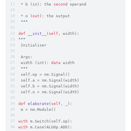
*
 b (
in
): the 
second
 operand
 * o (
out
): the output
""
"
def
__init__
(
self
, width)
:
""
"
 Initialiser
 Args:
 width (int): 
data
 width
""
"
 self.op = nm.Signal()
 self.a = nm.Signal(width)
 self.b = nm.Signal(width)
 self.o = nm.Signal(width)
def
elaborate
(
self
, _)
:
 m = nm.Module()
with
 m.Switch(self.op):
with
 m.Case(ALUOp.ADD):