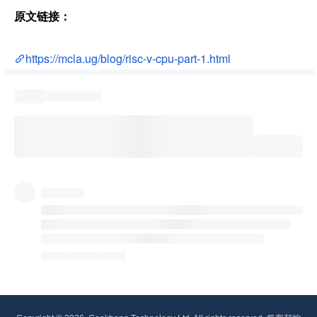
原文链接：
https://mcla.ug/blog/risc-v-cpu-part-1.html