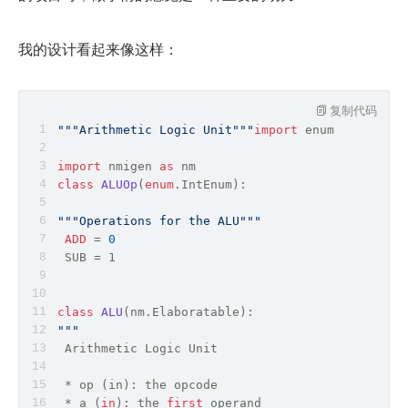
我的设计看起来像这样：
复制代码
"""Arithmetic Logic Unit"""
import
 enum
import
 nmigen 
as
 nm
class
ALUOp
(
enum
.IntEnum):
"""Operations for the ALU"""
ADD
=
0
 SUB = 1
class
ALU
(
nm.Elaboratable
):
""
"
 Arithmetic Logic 
Unit
 * op (in): the opcode
*
 a (
in
): the 
first
 operand