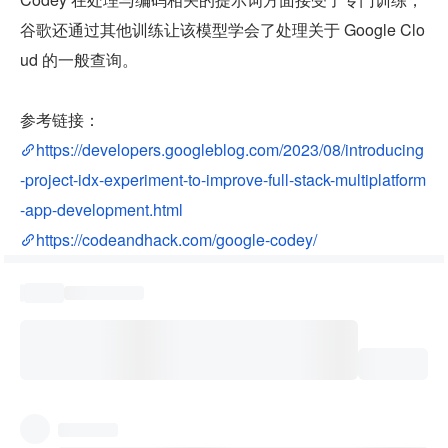
谷歌还通过其他训练让该模型学会了处理关于 Google Clo
ud 的一般查询。
参考链接：
https://developers.googleblog.com/2023/08/introducing
-project-idx-experiment-to-improve-full-stack-multiplatform
-app-development.html
https://codeandhack.com/google-codey/