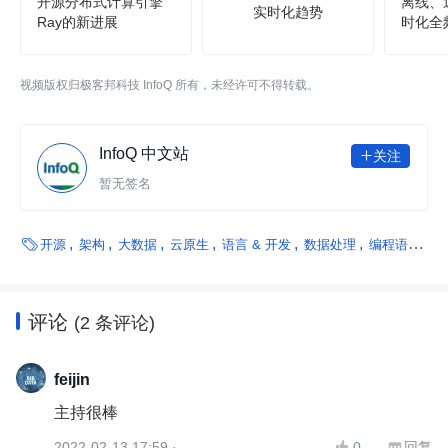
开源分布式计算引擎
离线、
实时化趋势
Ray的新进展
时化全
视频版权归极客邦科技 InfoQ 所有，未经许可不得转载。
InfoQ 中文站
关注

暂无签名

开源
架构
大数据
云原生
语言 & 开发
数据处理
编程语言
数
评论
(2 条评论)
feijin
主持很棒
2022-02-13 17:59 ·
0
回复
