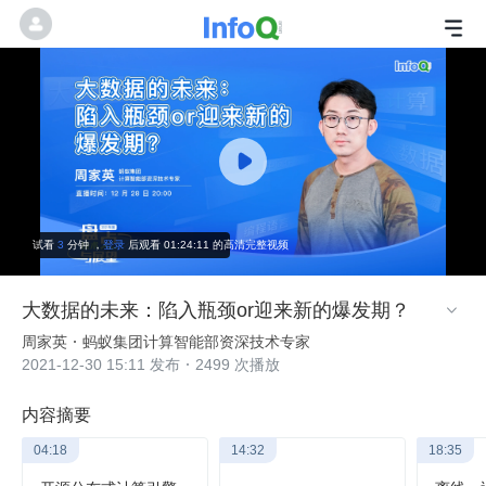
试看
3
分钟
，
登录
后观看 01:24:11 的高清完整视频
大数据的未来：陷入瓶颈or迎来新的爆发期？

周家英
蚂蚁集团计算智能部资深技术专家
2021-12-30 15:11 发布
2499 次播放
内容摘要
04:18
14:32
18:35