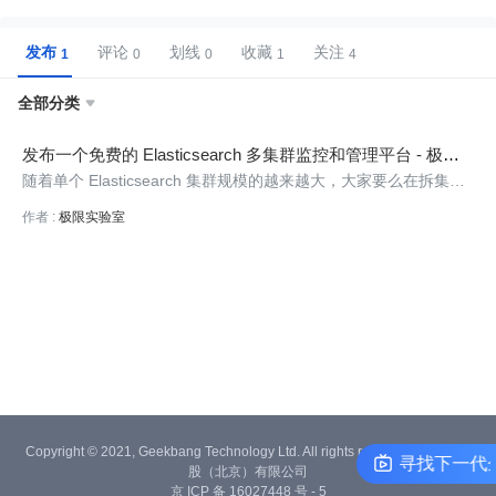
发布
评论
划线
收藏
关注
全部分类

发布一个免费的 Elasticsearch 多集群监控和管理平台 - 极限
数据平台
随着单个 Elasticsearch 集群规模的越来越大，大家要么在拆集群
的路上，要么是已经是多套集群了， 据路边社消息，一个公司超
作者 :
极限实验室
过 5 个集群的情况已经变得非常普遍，而管理多个集群着实是有点
痛苦，比如常规的玩法可能是一套集群一个 Kibana，集群一多，
切换来切换
Copyright © 2021, Geekbang Technology Ltd. All rights reserved. 极客邦控
数据cool谈（第2期）寻找下一
股（北京）有限公司
京 ICP 备 16027448 号 - 5