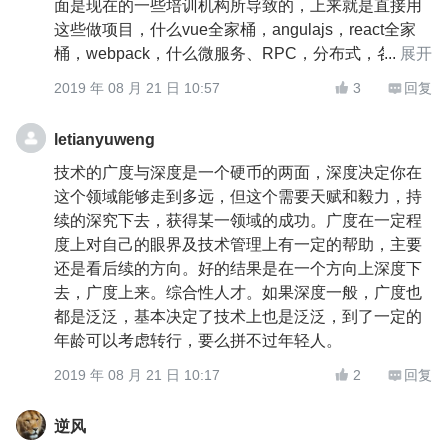
面是现在的一些培训机构所导致的，上来就是直接用
这些做项目，什么vue全家桶，angulajs，react全家
桶，webpack，什么微服务、RPC，分布式，各种框
展开
架组件库的，各种高大上的新技术新名词新。这些都
2019 年 08 月 21 日 10:57
3
回复


存在一个严重的缺陷，不重视基础。就好比练武功，
只求速成，不修炼内功和心法，只练各种招式，这样
letianyuweng
能高到哪里去？我所见过的大牛每一个都是具备非常
技术的广度与深度是一个硬币的两面，深度决定你在
扎实的基础，他们之所以能成为大牛，是因为基础足
这个领域能够走到多远，但这个需要天赋和毅力，持
够好。基础不稳，面对技术复杂的系统，如同盲人摸
续的深究下去，获得某一领域的成功。广度在一定程
象、管中窥豹，只得其门不得其法。而且如果基础不
度上对自己的眼界及技术管理上有一定的帮助，主要
扎实，也没办法进入大公司。
还是看后续的方向。好的结果是在一个方向上深度下
去，广度上来。综合性人才。如果深度一般，广度也
都是泛泛，基本决定了技术上也是泛泛，到了一定的
年龄可以考虑转行，要么拼不过年轻人。
2019 年 08 月 21 日 10:17
2
回复


逆风