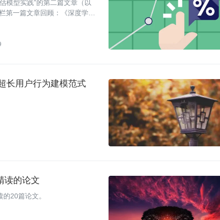
 预估模型实践”的第二篇文章（以
）。专栏第一篇文章回顾：《深度学习
过往精彩文章：《重读 Youtu
ube 深度学习推荐系统的十大工
9
的超长用户行为建模范式
得精读的论文
读的20篇论文。