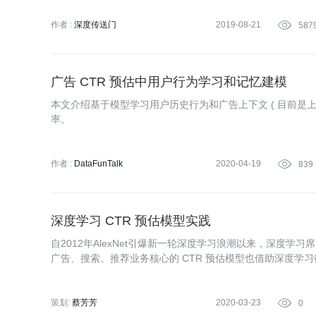
作者 :
深度传送门
2019-08-21

587
广告 CTR 预估中用户行为学习和记忆建模
本文介绍基于模型学习用户历史行为和广告上下文 ( 目前是上
率。
作者 :
DataFunTalk
2020-04-19

839
深度学习 CTR 预估模型实践
自2012年AlexNet引爆新一轮深度学习浪潮以来，深度学
广告、搜索、推荐业务核心的 CTR 预估模型也借助深度学
乎所有主流互联网公司的标准配置。 本专栏将帮助读者梳理深
脉络，并全面讲解深度 CTR 模型的系统设计和工程实践。
架，并打牢深度学习模型的理论基础，同时从应用中学到更
策划:
蔡芳芳
2020-03-23

0