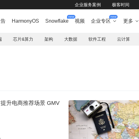
企业服务案例
极客时间
new
new
报告
HarmonyOS
Snowflake
视频
企业专区
更多

端
芯片&算力
架构
大数据
软件工程
云计算
提升电商推荐场景 GMV