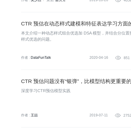
作者 :
吴少杰
策划:
蔡芳芳
2019-10-20

405
CTR 预估在动态样式建模和特征表达学习方面
本文介绍一种动态样式组合优选加 DSA 模型，并结合分位
样式优选的问题。
作者 :
DataFunTalk
2020-04-16

851
CTR 预估问题没有“银弹”，比模型结构更重要
深度学习CTR预估模型实践
作者 :
王喆
2019-07-11

275