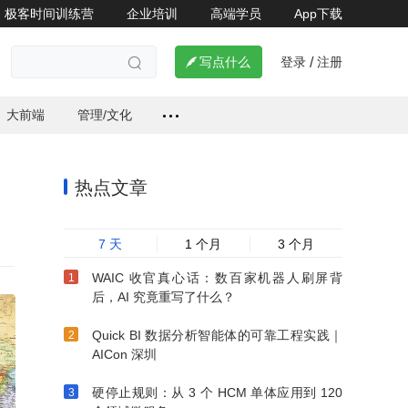
极客时间训练营
企业培训
高端学员
App下载
登录
注册


写点什么
/

大前端
管理/文化
热点文章
7 天
1 个月
3 个月
WAIC 收官真心话：数百家机器人刷屏背
后，AI 究竟重写了什么？
Quick BI 数据分析智能体的可靠工程实践｜
AICon 深圳
硬停止规则：从 3 个 HCM 单体应用到 120