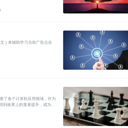
9
文 ) 来辅助学习当前广告点击
习席卷了各个计算机应用领域，作为
习得到效果上的显著提升，成为几
度 CTR 模型的理论和技术发展
希望大家能够建立完整的学习框
多实践中应该注意的技术细节。