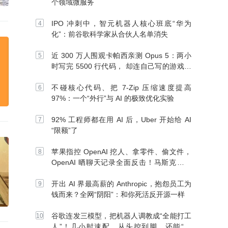
个领域微服务
IPO 冲刺中，智元机器人核心班底“华为
化”：前谷歌科学家从合伙人名单消失
近 300 万人围观卡帕西亲测 Opus 5：两小
时写完 5500 行代码， 却连自己写的游戏都
玩不了
不碰核心代码、把 7-Zip 压缩速度提高
97%：一个“外行”与 AI 的极致优化实验
92% 工程师都在用 AI 后，Uber 开始给 AI
“限额”了
苹果指控 OpenAI 挖人、拿零件、偷文件，
OpenAI 晒聊天记录全面反击！马斯克：别
信 OpenAI
开出 AI 界最高薪的 Anthropic，抱怨员工为
钱而来？全网“阴阳”：和你死活反开源一样
谷歌连发三模型，把机器人调教成“全能打工
人”！几小时速配、从头控到脚，还能“组