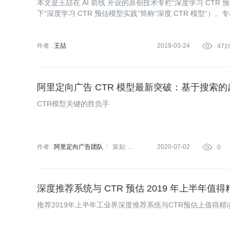
本文是王喆在 AI 前线 开设的原创技术专栏“深度学习 CTR
下“深度学习 CTR 预估模型实践”简称“深度 CTR 模型”
CTR预估模型凭什么成为互联网增长的关键？》。重看王喆老师
be 深度学习推荐系统论文，字字珠玑，惊为神文》、《YouT
程问题》。
作者 :
王喆
2019-03-24

471
阿里定向广告 CTR 模型最新突破：基于搜索
CTR模型关键的胜负手
作者 :
阿里定向广告团队
策划:
2020-07-02

0
蔡芳芳
深度推荐系统与 CTR 预估 2019 年上半年值
推荐2019年上半年工业界深度推荐系统与CTR预估上值得精