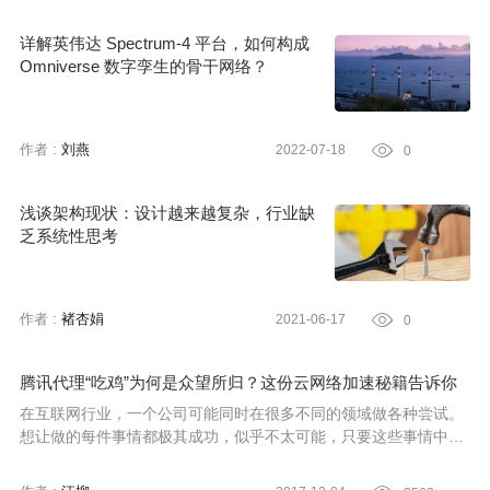
详解英伟达 Spectrum-4 平台，如何构成
Omniverse 数字孪生的骨干网络？
作者 :
刘燕
2022-07-18

0
浅谈架构现状：设计越来越复杂，行业缺
乏系统性思考
作者 :
褚杏娟
2021-06-17

0
腾讯代理“吃鸡”为何是众望所归？这份云网络加速秘籍告诉你
在互联网行业，一个公司可能同时在很多不同的领域做各种尝试。
想让做的每件事情都极其成功，似乎不太可能，只要这些事情中一
件事情成功，就足以带起整个公司的发展。成立19年的腾讯，以最
新4万亿的市值，印证了这一说法。在腾讯，既有微信这样极其成