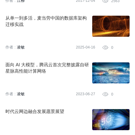
作者 :
江柳
2017-12-04

2563
功的产品，也有更多鲜为人知的技术尝试。这些尝试里，如果能够
推动一件关键事情的爆发，那就足够有意义。
从单一到多活，麦当劳中国的数据库架构
迁移实战
作者 :
凌敏
2025-04-16

0
面向 AI 大模型，腾讯云首次完整披露自研
星脉高性能计算网络
作者 :
凌敏
2023-06-27

0
时代云网边融合发展愿景展望