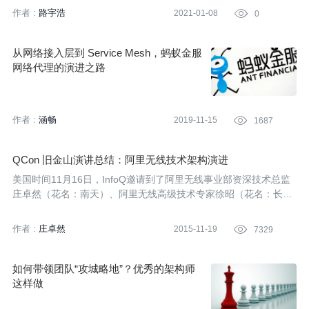
作者 :
路宇浩
2021-01-08

0
从网络接入层到 Service Mesh，蚂蚁金服
网络代理的演进之路
作者 :
涵畅
2019-11-15

1687
QCon 旧金山演讲总结：阿里无线技术架构演进
美国时间11月16日，InfoQ邀请到了阿里无线事业部资深技术总监
庄卓然（花名：南天）、阿里无线高级技术专家徐昭（花名：长
恭） 在QCon全球软件开发大会旧金山站发表演讲《ALIBABA MO
BILE INFRASTRUCTURE AT "CHINA SCALE"》，揭秘手机淘宝
作者 :
庄卓然
2015-11-19

7329
这个超级App的技术架构演进，向世界的技术同行分享中国互联网
在无线领域的技术发展。
如何带领团队“攻城略地”？优秀的架构师
这样做