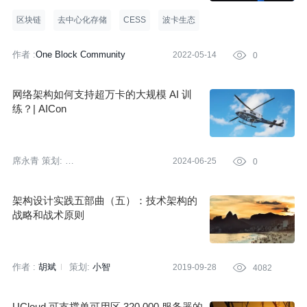
区块链
去中心化存储
CESS
波卡生态
作者 :
One Block Community
2022-05-14

0
网络架构如何支持超万卡的大规模 AI 训
练？| AICon
席永青
策划:
2024-06-25

0
AICon 全球人工智能开发与应用大会
架构设计实践五部曲（五）：技术架构的
战略和战术原则
作者 :
胡斌
策划:
小智
2019-09-28

4082
UCloud 可支撑单可用区 320,000 服务器的