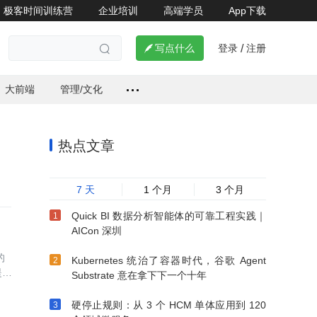
极客时间训练营
企业培训
高端学员
App下载
登录
注册


写点什么
/

大前端
管理/文化
热点文章
7 天
1 个月
3 个月
Quick BI 数据分析智能体的可靠工程实践｜
AICon 深圳
的
Kubernetes 统治了容器时代，谷歌 Agent
提高
Substrate 意在拿下下一个十年
差不
硬停止规则：从 3 个 HCM 单体应用到 120