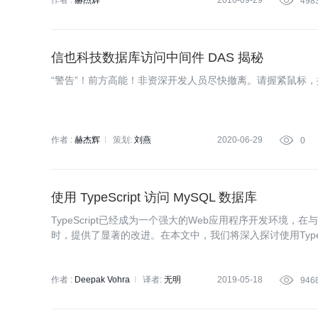
作者 :
赫杰辉
2016-09-29

498
信也科技数据库访问中间件 DAS 揭秘
“警告”！前方高能！非资深开发人员尽快撤离。请握紧鼠标
作者 :
赫杰辉
策划:
刘燕
2020-06-29

0
使用 TypeScript 访问 MySQL 数据库
TypeScript已经成为一个强大的Web应用程序开发环境，在与标
时，提供了显著的改进。在本文中，我们将深入探讨使用TypeS
大的解决方案来管理服务器端TypeScript的数据库访问。
作者 :
Deepak Vohra
译者:
无明
2019-05-18

946