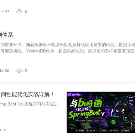
07-03

0
制体系
理的重要环节。随着数据量不断增长以及多样化应用场景的出现，数据库
诸多挑战。YashanDB作为一款面向高性能、高可用和多样化部署形态
10-02

0
数据库访问性能优化实战详解！
ring Boot 3.x 系统学习与实战进

0