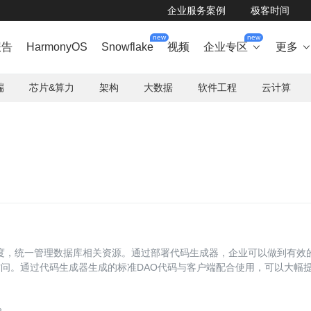
企业服务案例
极客时间
new
new
报告
HarmonyOS
Snowflake
视频
企业专区
更多

端
芯片&算力
架构
大数据
软件工程
云计算
门的角度，统一管理数据库相关资源。通过部署代码生成器，企业可以做到有效
访问。通过代码生成器生成的标准DAO代码与客户端配合使用，可以大幅
而带来的系统维护困难，开发效率低下，代码风格五花八门，代码质量参