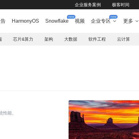
企业服务案例
极客时间
new
new
报告
HarmonyOS
Snowflake
视频
企业专区
更多

端
芯片&算力
架构
大数据
软件工程
云计算
系统性能。