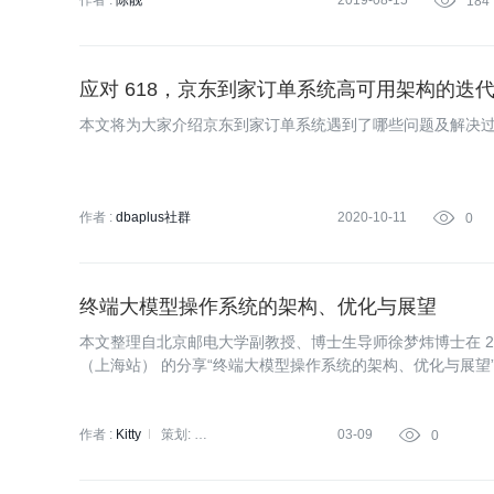
作者 :
陈靓
2019-08-15

184
应对 618，京东到家订单系统高可用架构的迭
本文将为大家介绍京东到家订单系统遇到了哪些问题及解决
作者 :
dbaplus社群
2020-10-11

0
终端大模型操作系统的架构、优化与展望
本文整理自北京邮电大学副教授、博士生导师徐梦炜博士在 202
（上海站） 的分享“终端大模型操作系统的架构、优化与展望
作系统设计和优化方向的思考和尝试，包括 GUI/API 终端智
型推理优化加速等。
作者 :
Kitty
策划:
03-09

0
QCon全球软件开发大会