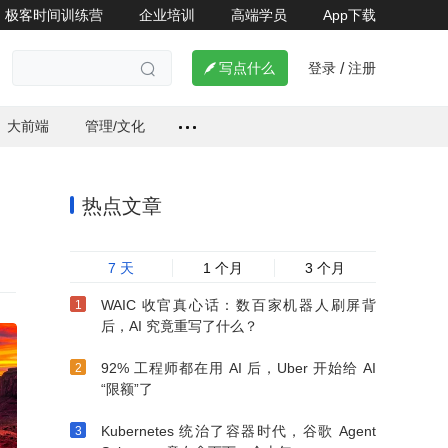
极客时间训练营
企业培训
高端学员
App下载
登录
注册


写点什么
/

大前端
管理/文化
热点文章
7 天
1 个月
3 个月
WAIC 收官真心话：数百家机器人刷屏背
后，AI 究竟重写了什么？
92% 工程师都在用 AI 后，Uber 开始给 AI
“限额”了
Kubernetes 统治了容器时代，谷歌 Agent