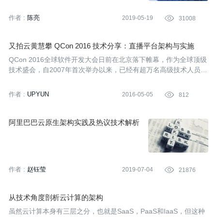
作者 :
陈亮
2019-05-19

31008
又拍云黄慧攀 QCon 2016 技术分享：直播平台架构与实施
QCon 2016全球软件开发大会日前在北京落下帷幕，作为全球顶级
技术盛会，自2007年首次举办以来，已经有超万名高级技术人员参
加过QCon大会。本届大会主题为“升级你的软件思维”，包括惠普、
亚马逊、新浪、阿里巴巴、美团、豆瓣、又拍云在内的100多位国
作者 :
UPYUN
2016-05-05

812
内外技术专家参与主题分享。
阿里巴巴云原生架构实践及热议技术解析
作者 :
赵钰莹
2019-07-04

21876
从技术角度剖析云计算的架构
虽然云计算本身有三层之分，也就是SaaS，PaaS和IaaS，但这种