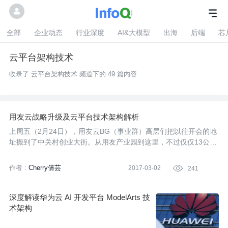
全部
企业动态
行业深度
AI&大模型
出海
后端
芯
云平台架构技术
收录了 云平台架构技术 频道下的 49 篇内容
用友云战略升级及云平台技术架构解析
上周五（2月24日），用友云BG（事业群）高层们把以往开会的地
址搬到了中关村创业大街。从用友产业园到这里，不过仅仅13公
里，却意味着用友云已开始筹划一场攻坚战——发力企业互联网云
服务，并用更多的“创业式打法”投入到接下来的云市场耕耘中，让
作者 :
Cherry倩芸
2017-03-02

241
企业信息化真正从企业级走向社会级。
深度解读华为云 AI 开发平台 ModelArts 技
术架构