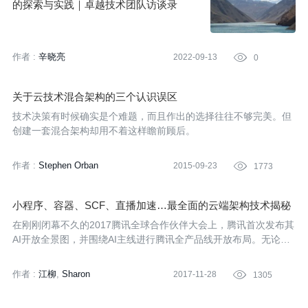
的探索与实践｜卓越技术团队访谈录
作者 :
辛晓亮
2022-09-13

0
关于云技术混合架构的三个认识误区
技术决策有时候确实是个难题，而且作出的选择往往不够完美。但
创建一套混合架构却用不着这样瞻前顾后。
作者 :
Stephen Orban
2015-09-23

1773
小程序、容器、SCF、直播加速…最全面的云端架构技术揭秘
在刚刚闭幕不久的2017腾讯全球合作伙伴大会上，腾讯首次发布其
AI开放全景图，并围绕AI主线进行腾讯全产品线开放布局。无论在
AI方面的战略计划，还是机器学习、计算机视觉、语音识别等AI技
术的开放和落地，其背后都离不开云的支撑，这就好比AI是火箭，
作者 :
江柳
Sharon
2017-11-28

1305
云计算是助推器。