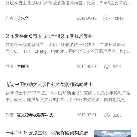
分层本身主要是从用户体验的角度来而言，比如，SaaS主要将应用
作为服务提供给客户，IaaS是主要是将虚拟机等资源作为服务提供
给用户。而本文将从技术角度来分析和总结云计算的架构，并以Sal
作者 :
吴朱华
2010-06-18

10947
esforce的Sales Cloud和Google的App Engine这两个著名的云计算
产品为例，来帮助大家理解本文所提到的云计算架构。
又拍云存储负责人沈志华谈又拍云技术架构
在整个云存储系统中，采用了比较多的开源技术，主要开发语言
有：C、PHP、Erlang、Python，用的比较多的开源产品有：Ngin
x、GraphicsMagick、MySQL、Memcached、Hadoop、Redis、
Squid、Heartbeat。
作者 :
贾国清
2012-05-08

5319
专访中国移动大云项目技术架构师钱岭博士
钱岭博士于2007年底加入中国移动通信研究院，先期从事移动广告
平台研究，随后加入大云项目组，担任技术架构师，同时也负责子
项目HugeTable的研发和应用。在前不久举行的第二届中国云计算
大会上，中国移动发布了大云1.0版本，获得业界的关注。近日Info
作者 :
霍太稳@极客邦科技
2010-07-01

2281
Q中文站编辑有幸就中国移动研发的大云项目和钱岭进行了沟通，
主要探讨了大云项目介绍、和其他云服务的区别，以及云计算中的
安全问题等。
一年 100% 云原生化，众安保险架构演进