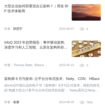
大型企业如何部署混合云架构？｜用友 BI
P 技术体验周
作者 :
郑思宇
2022-06-07

0
InfoQ 2023 年趋势报告：事件驱动架构、
深度学习和人工智能、云原生架构和容器
化技术
作者：Thomas Betts, Blanca
2023-05-10

0
Garcia Gil 等
译者:
张卫滨
策划:
丁晓昀
架构师 8 月刊发布: 云平台分布式技术、Netty、CDN、HBase
由InfoQ中国出品的电子书《架构师》8月刊正式发布，精彩内容包
括“构建大型云计算平台分布式技术的实践”、“Netty系列之Netty高
性能之道”、“在低延迟环境中使用Java”等。
作者 :
崔康
2014-08-26

7801