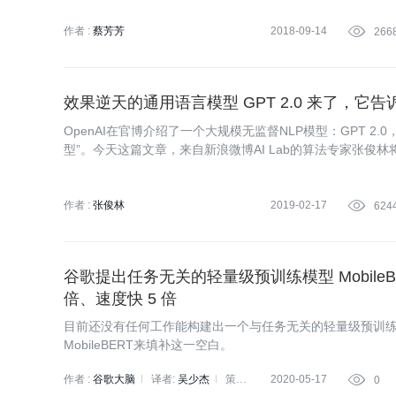
作者 :
蔡芳芳
2018-09-14

266
效果逆天的通用语言模型 GPT 2.0 来了，它
OpenAI在官博介绍了一个大规模无监督NLP模型：GPT 2.
型”。今天这篇文章，来自新浪微博AI Lab的算法专家张俊林将
法。
作者 :
张俊林
2019-02-17

624
谷歌提出任务无关的轻量级预训练模型 MobileBER
倍、速度快 5 倍
目前还没有任何工作能构建出一个与任务无关的轻量级预训
MobileBERT来填补这一空白。
作者 :
谷歌大脑
译者:
吴少杰
策划:
2020-05-17

0