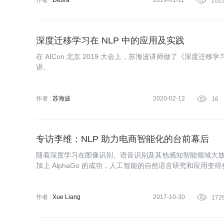
作者 :
Debra
2019-01-11

102
深度迁移学习在 NLP 中的应用及实践
在 AICon 北京 2019 大会上，苏海波讲师做了《深度迁
讲。
作者 :
苏海波
2020-02-12

16
专访李维：NLP 助力电商智能化的台前幕后
随着深度学习在图像识别、语音识别及其他感知智能领域大放
加上 AlphaGo 的成功，人工智能的自然语言研究和应用
作者 :
Xue Liang
2017-10-30

172