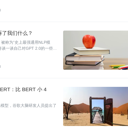
8
告诉了我们什么？
0，被称为“史上最强通用NLP模
谈一谈自己对GPT 2.0的一些想
4
T：比 BERT 小 4
练模型，谷歌大脑研发人员提出了