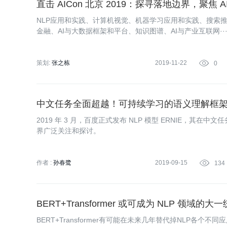
直击 AICon 北京 2019：探寻落地边界，聚焦 
NLP应用和实践、计算机视觉、机器学习应用和实践、搜索
金融、AI与大数据框架和平台、知识图谱、AI与产业互联网·····
司在 AI 前沿技术上的探索，以及经过验证的技术成果，帮
同时提升技术人的团队管理能力。 更多精彩内容，尽在InfoQ记
的精彩报道，敬请查看。
策划:
张之栋
2019-11-22

0
中文任务全面超越！可持续学习的语义理解框架 E
2019 年 3 月，百度正式发布 NLP 模型 ERNIE，其在中
界广泛关注和探讨。
作者 :
孙春鹭
2019-09-15

134
BERT+Transformer 或可成为 NLP 领域的
BERT+Transformer有可能在未来几年替代掉NLP各个