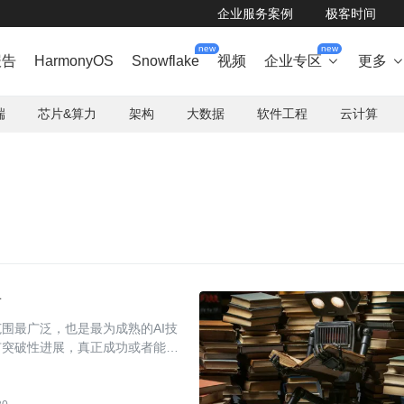
企业服务案例
极客时间
new
new
报告
HarmonyOS
Snowflake
视频
企业专区
更多

端
芯片&算力
架构
大数据
软件工程
云计算
告
围最广泛，也是最为成熟的AI技
有突破性进展，真正成功或者能够