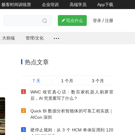
极客时间训练营
企业培训
高端学员
App下载
登录
注册


写点什么
/

大前端
管理/文化
热点文章
7 天
1 个月
3 个月
WAIC 收官真心话：数百家机器人刷屏背
后，AI 究竟重写了什么？
Quick BI 数据分析智能体的可靠工程实践｜
AICon 深圳
硬停止规则：从 3 个 HCM 单体应用到 120