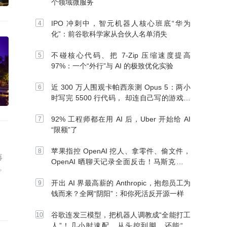
个领域微服务
IPO 冲刺中，智元机器人核心班底“华为
化”：前谷歌科学家从合伙人名单消失
不碰核心代码、把 7-Zip 压缩速度提高
97%：一个“外行”与 AI 的极致优化实验
近 300 万人围观卡帕西亲测 Opus 5：两小
时写完 5500 行代码， 却连自己写的游戏都
玩不了
92% 工程师都在用 AI 后，Uber 开始给 AI
“限额”了
苹果指控 OpenAI 挖人、拿零件、偷文件，
再
OpenAI 晒聊天记录全面反击！马斯克：别
。
信 OpenAI
开出 AI 界最高薪的 Anthropic，抱怨员工为
钱而来？全网“阴阳”：和你死活反开源一样
谷歌连发三模型，把机器人调教成“全能打工
人”！几小时速配、从头控到脚，还能“组