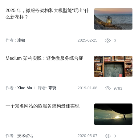
2025 年，微服务架构和大模型能“玩出”什
么新花样？
作者 :
凌敏
2025-02-25

0
Medium 架构实践：避免微服务综合症
作者 :
Xiao Ma
译者:
覃璐
2019-01-08

9783
一个知名网站的微服务架构最佳实现
作者 :
技术琐话
2020-05-07

0