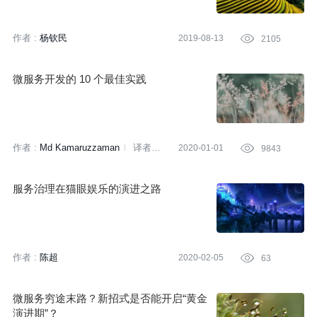
作者 :
杨钦民
2019-08-13

2105
微服务开发的 10 个最佳实践
作者 :
Md Kamaruzzaman
译者:
2020-01-01

9843
冬雨
策划:
田晓旭
服务治理在猫眼娱乐的演进之路
作者 :
陈超
2020-02-05

63
微服务穷途末路？新招式是否能开启“黄金
演进期”？