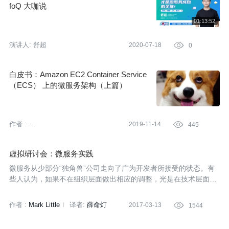
foQ 大咖说
演讲人:
舒超
2020-07-18

0
白皮书：Amazon EC2 Container Service
（ECS） 上的微服务架构（上篇）
作者 :
2019-11-14

445
亚马逊云科技 (Amazon Web
Services）
虚拟研讨会：微服务实践
微服务从少部分“独角兽”公司走向了广为开发者所接受的状态。有
些人认为，如果不在组织层面做出相应的调整，光是在技术层面采
用微服务，并不会起到多大作用。我们与几位专家从不同角度对微
服务各方面的情况进行了探讨。
作者 :
Mark Little
译者:
薛命灯
2017-03-13

1544