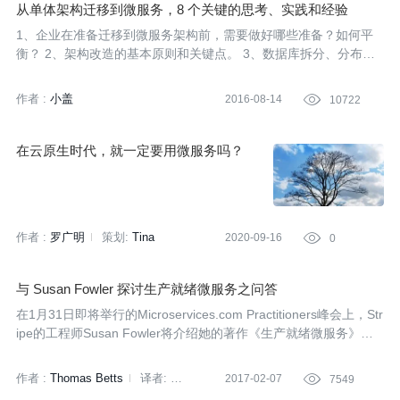
从单体架构迁移到微服务，8 个关键的思考、实践和经验
1、企业在准备迁移到微服务架构前，需要做好哪些准备？如何平
衡？ 2、架构改造的基本原则和关键点。 3、数据库拆分、分布式
事务、中间件如何处理？
作者 :
小盖
2016-08-14

10722
在云原生时代，就一定要用微服务吗？
作者 :
罗广明
策划:
Tina
2020-09-16

0
与 Susan Fowler 探讨生产就绪微服务之问答
在1月31日即将举行的Microservices.com Practitioners峰会上，Str
ipe的工程师Susan Fowler将介绍她的著作《生产就绪微服务》的
相关内容。InfoQ采访了Fowler，和她讨论了成功实施微服务架构
的技术、业务和文化挑战。
作者 :
Thomas Betts
译者:
2017-02-07

7549
刘嘉洋