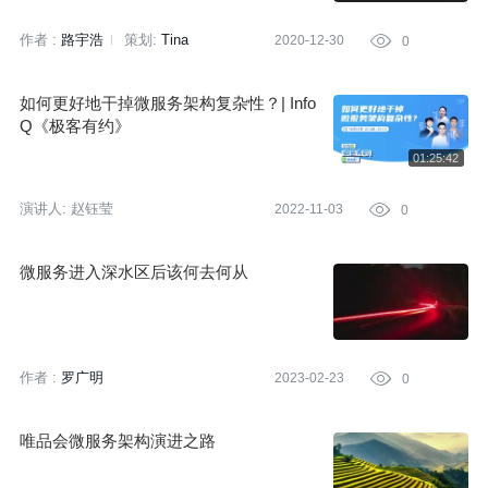
作者 :
路宇浩
策划:
Tina
2020-12-30

0
如何更好地干掉微服务架构复杂性？| Info
Q《极客有约》
演讲人:
赵钰莹
2022-11-03

0
微服务进入深水区后该何去何从
作者 :
罗广明
2023-02-23

0
唯品会微服务架构演进之路