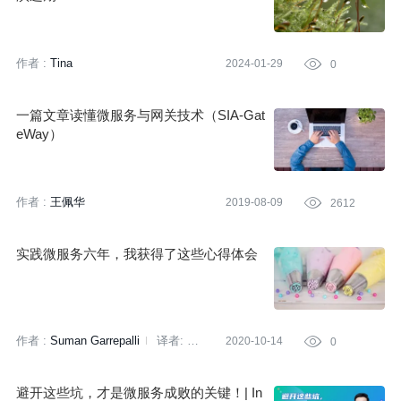
作者 :
Tina
2024-01-29

0
一篇文章读懂微服务与网关技术（SIA-Gat
eWay）
作者 :
王佩华
2019-08-09

2612
实践微服务六年，我获得了这些心得体会
作者 :
Suman Garrepalli
译者:
2020-10-14

0
盖磊
策划:
田晓旭
避开这些坑，才是微服务成败的关键！| In