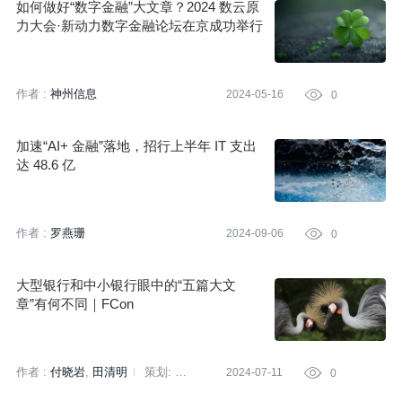
如何做好“数字金融”大文章？2024 数云原
力大会·新动力数字金融论坛在京成功举行
作者 :
神州信息
2024-05-16

0
加速“AI+ 金融”落地，招行上半年 IT 支出
达 48.6 亿
作者 :
罗燕珊
2024-09-06

0
大型银行和中小银行眼中的“五篇大文
章”有何不同｜FCon
作者 :
付晓岩
田清明
策划:
2024-07-11

0
高玉娴