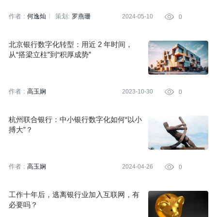
作者 :
何逸灿
策划:
罗燕珊
2024-05-10

0
北京银行数字化转型：用近 2 年时间，
从“搭梁立柱”到“积厚成势”
作者 :
高玉娴
2023-10-30

0
杭州联合银行：中小银行数字化如何“以小
搏大”？
作者 :
高玉娴
2024-04-26

0
工作十年后，逃离银行业加入互联网，有
必要吗？