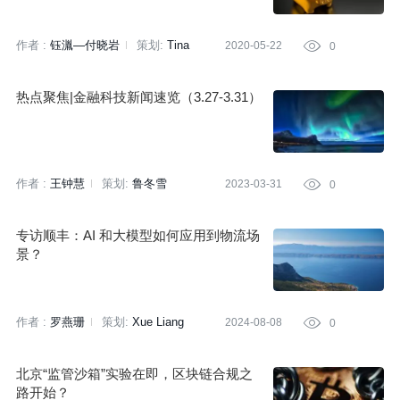
作者 :
钰湚—付晓岩
策划:
Tina
2020-05-22

0
热点聚焦|金融科技新闻速览（3.27-3.31）
作者 :
王钟慧
策划:
鲁冬雪
2023-03-31

0
专访顺丰：AI 和大模型如何应用到物流场
景？
作者 :
罗燕珊
策划:
Xue Liang
2024-08-08

0
北京“监管沙箱”实验在即，区块链合规之
路开始？