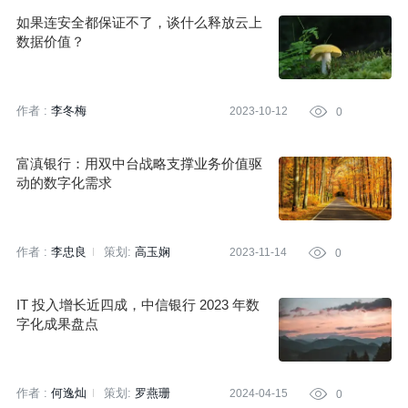
如果连安全都保证不了，谈什么释放云上
数据价值？
作者 :
李冬梅
2023-10-12

0
富滇银行：用双中台战略支撑业务价值驱
动的数字化需求
作者 :
李忠良
策划:
高玉娴
2023-11-14

0
IT 投入增长近四成，中信银行 2023 年数
字化成果盘点
作者 :
何逸灿
策划:
罗燕珊
2024-04-15

0