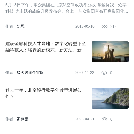
5月18日下午，掌众集团在北京M空间成功举办以“掌聚你我，众享
科技”为主题的战略升级发布会。会上，掌众集团宣布开启集团化战
略，并揭幕全新的品牌logo，以金融科技连接消费新生态实现自我
重塑。伴随着六大业务板块整体亮相，掌众集团将以此次战略升级
作者 :
陈思
2018-05-16

212
为契机，提升场景、数据、技术和运营能力，各个业务板块协同发
力，全面提升用户体验，提升金融服务价值，从而实现跨越式发
展。
建设金融科技人才高地：数字化转型下金
融科技人才培养的新模式、新方法、新探
索
作者 :
极客时间企业版
2023-11-22

0
过去一年，北京银行数字化转型进展如
何？
作者 :
罗燕珊
2023-04-21

0