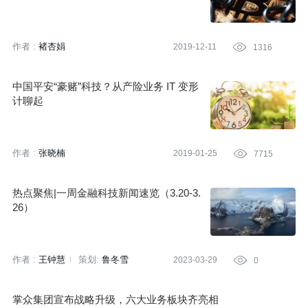
作者 :
褚杏娟
2019-12-11

1316
中国平安“豪赌”科技？从产险业务 IT 变形
计聊起
作者 :
张晓楠
2019-01-25

7715
热点聚焦|一周金融科技新闻速览（3.20-3.
26）
作者 :
王钟慧
策划:
鲁冬雪
2023-03-29

0
掌众集团宣布战略升级，六大业务板块齐亮相