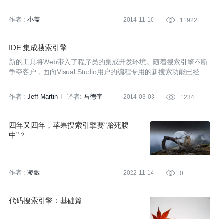
选择，所以保证搜索结果的实时性和准确性非常重要。在电商系统
竟凭借搜索引擎崛起的谷歌是我内心渴望的公司。今天我就想结合
中，特别是在“双十一”这样的高并发场景下，如何准确展示搜索结
作者 :
小盖
自己的一些积累，聊聊作为一名软件工程师，您需要了解的搜索引
2014-11-10

11922
果显得尤为重要。在今年的“双十一”活动中，InfoQ有幸采访到了阿
擎知识。
里巴巴集团搜索引擎的三位负责人仁基、桂南和悾傅，与他们共同
探讨了搜索引擎背后的细节。以下内容根据本次采访整理而成。
IDE 集成搜索引擎
新的工具将Web带入了程序员的集成开发环境。随着搜索引擎不断
争夺客户，面向Visual Studio用户的编程专用的新搜索功能已经开
发出来。
作者 :
Jeff Martin
译者:
马德奎
2014-03-03

1234
四年又四年，苹果搜索引擎要“胎死腹
中”？
作者 :
凌敏
2022-11-14

0
代码搜索引擎：基础篇