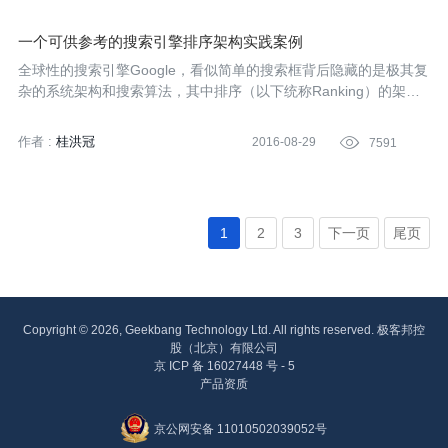
一个可供参考的搜索引擎排序架构实践案例
全球性的搜索引擎Google，看似简单的搜索框背后隐藏的是极其复
杂的系统架构和搜索算法，其中排序（以下统称Ranking）的架构
和算法更是关键部分。Google正是通过PageRank算法深刻改变搜
索排序而一举击败众多竞争对手。本文将介绍有关搜索引擎排序的
作者 :
桂洪冠
2016-08-29

7591
相关技术内容。
1
2
3
下一页
尾页
Copyright © 2026, Geekbang Technology Ltd. All rights reserved. 极客邦控
股（北京）有限公司
京 ICP 备 16027448 号 - 5
产品资质
京公网安备 11010502039052号