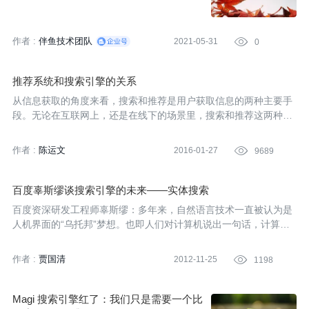
作者 :
伴鱼技术团队
2021-05-31

0
推荐系统和搜索引擎的关系
从信息获取的角度来看，搜索和推荐是用户获取信息的两种主要手
段。无论在互联网上，还是在线下的场景里，搜索和推荐这两种方
式都大量并存，那么推荐系统和搜索引擎这两个系统到底有什么关
系？区别和相似的地方有哪些？本文作者有幸同时具有搜索引擎和
作者 :
陈运文
2016-01-27

9689
推荐系统一线的技术产品开发经验，结合自己的实践经验来为大家
阐述两者之间的关系、分享自己的体会。
百度辜斯缪谈搜索引擎的未来——实体搜索
百度资深研发工程师辜斯缪：多年来，自然语言技术一直被认为是
人机界面的“乌托邦”梦想。也即人们对计算机说出一句话，计算机
就能够理解并迅速响应。然而，在现实应用中，人们使用最为频繁
的，还是基于关键词的搜索引擎。近年来搜索引擎呈现出“关键
作者 :
贾国清
2012-11-25

1198
词”-“SNS”-“实体搜索”的递进式发展，其搜索对象也从“信息片段”到
了“人”以及“实体”。
Magi 搜索引擎红了：我们只是需要一个比