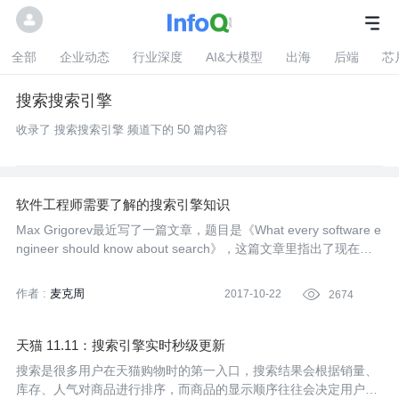
全部
企业动态
行业深度
AI&大模型
出海
后端
芯
搜索搜索引擎
收录了 搜索搜索引擎 频道下的 50 篇内容
软件工程师需要了解的搜索引擎知识
Max Grigorev最近写了一篇文章，题目是《What every software e
ngineer should know about search》，这篇文章里指出了现在一
些软件工程师的问题，他们认为开发一个搜索引擎功能就是搭建一
个ElasticSearch集群，而没有深究背后的技术，以及技术发展趋
作者 :
麦克周
2017-10-22

2674
势。Max认为，除了搜索引擎自身的搜索问题解决、人类使用方式
等之外，也需要解决索引、分词、权限控制、国际化等等的技术
点，看了他的文章，勾起了我多年前的想法。 很多年前，我曾经想
天猫 11.11：搜索引擎实时秒级更新
过自己实现一个搜索引擎，作为自己的研究生论文课题，后来琢磨
搜索是很多用户在天猫购物时的第一入口，搜索结果会根据销量、
半天没有想出新的技术突破点（相较于已发表的文章），所以切换
库存、人气对商品进行排序，而商品的显示顺序往往会决定用户的
到了大数据相关的技术点。当时没有写出来，心中有点小遗憾，毕