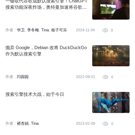
一键取代谷歌成默认搜索引擎！ChatGPT
搜索功能深夜炸场，奥特曼加速将谷歌逼
向死亡
作者 :
华卫
李冬梅
Tina
核子可乐
2024-11-04

0
抛弃 Google，Debian 改将 DuckDuckGo
作为默认搜索引擎
作者 :
闫园园
2022-09-01

0
搜索引擎技术大战，始于今日
作者 :
褚杏娟
Tina
2023-02-08

0