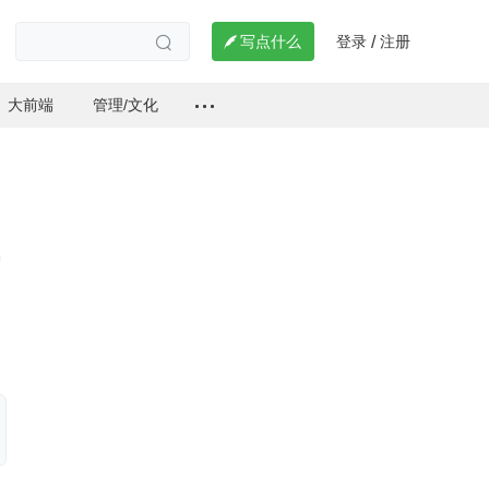
登录
注册

写点什么
/

大前端
管理/文化