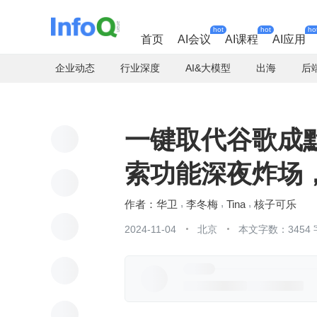
hot
hot
ho
首页
AI会议
AI课程
AI应用
企业动态
行业深度
AI&大模型
出海
后
一键取代谷歌成默
索功能深夜炸场
华卫
李冬梅
Tina
核子可乐
2024-11-04
北京
本文字数：3454 