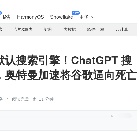
t
new
报告
HarmonyOS
Snowflake
更多

端
芯片&算力
架构
大数据
软件工程
云计算
认搜索引擎！ChatGPT 搜
，奥特曼加速将谷歌逼向死亡
字
阅读完需：约 11 分钟