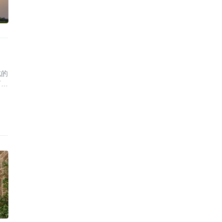
式的
而将