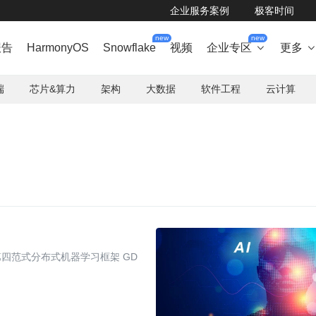
企业服务案例
极客时间
new
new
报告
HarmonyOS
Snowflake
视频
企业专区
更多

端
芯片&算力
架构
大数据
软件工程
云计算
四范式分布式机器学习框架 GD