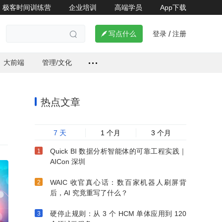
极客时间训练营
企业培训
高端学员
App下载
登录
注册


写点什么
/

大前端
管理/文化
热点文章
7 天
1 个月
3 个月
Quick BI 数据分析智能体的可靠工程实践｜
AICon 深圳
WAIC 收官真心话：数百家机器人刷屏背
后，AI 究竟重写了什么？
硬停止规则：从 3 个 HCM 单体应用到 120