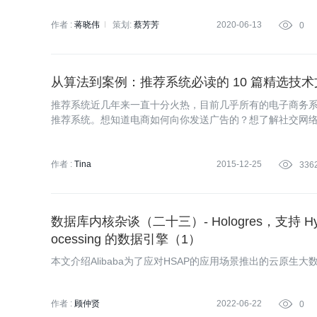
作者 :
蒋晓伟
策划:
蔡芳芳
2020-06-13

0
从算法到案例：推荐系统必读的 10 篇精选技术
推荐系统近几年来一直十分火热，目前几乎所有的电子商务
推荐系统。想知道电商如何向你发送广告的？想了解社交网
自己的推荐系统做得更好？InfoQ为你整理了一系列的有关
例，来看看这些关于推荐系统的优秀文章吧。
作者 :
Tina
2015-12-25

336
数据库内核杂谈（二十三）- Hologres，支持 Hybrid se
ocessing 的数据引擎（1）
本文介绍Alibaba为了应对HSAP的应用场景推出的云原生大数据
作者 :
顾仲贤
2022-06-22

0