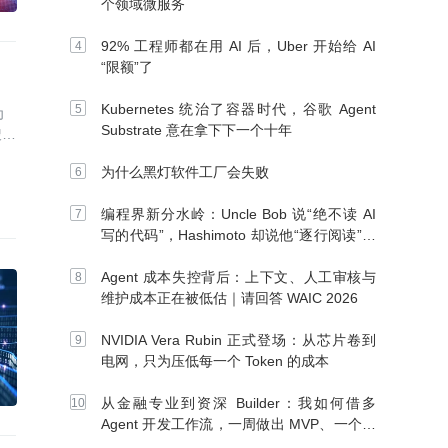
个领域微服务
92% 工程师都在用 AI 后，Uber 开始给 AI
“限额”了
Kubernetes 统治了容器时代，谷歌 Agent
为
Substrate 意在拿下下一个十年
搜索
为什么黑灯软件工厂会失败
编程界新分水岭：Uncle Bob 说“绝不读 AI
写的代码”，Hashimoto 却说他“逐行阅读”，
你站谁？
Agent 成本失控背后：上下文、人工审核与
维护成本正在被低估｜请回答 WAIC 2026
NVIDIA Vera Rubin 正式登场：从芯片卷到
电网，只为压低每一个 Token 的成本
从金融专业到资深 Builder：我如何借多
Agent 开发工作流，一周做出 MVP、一个月
上线