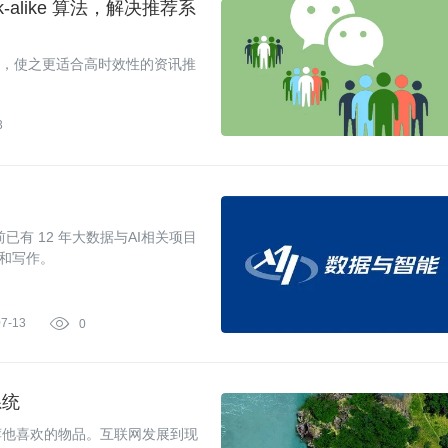
alike 算法，解决推荐系
了改造，使之更适合高时效性的资讯推
3
有 12 年大数据与AI相关项目
走和写作。
07-13

0
系统
荐他喜欢的物品。互联网发展到现