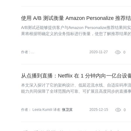
使用 A/B 测试衡量 Amazon Personalize 
A/B测试还能够提供客户与Amazon Personalize推荐
果将根据明确定义的业务指标进行衡量，使您了解推荐结果
训练数据集建立起明确认知。在对此过程进行多轮迭代之后
改善，客户参与度也将随之提高。
作者 :
2020-11-27

0
亚马逊云科技 (Amazon Web
Services）
从点播到直播：Netflix 在 1 分钟内向一亿台
本文深入探讨了它的架构设计、低延迟流水线、自适应码率
能力共同保障了全球范围内可靠、可扩展且高度同步的直播
作者： Leela Kumili
译者:
张卫滨
2025-12-15

0