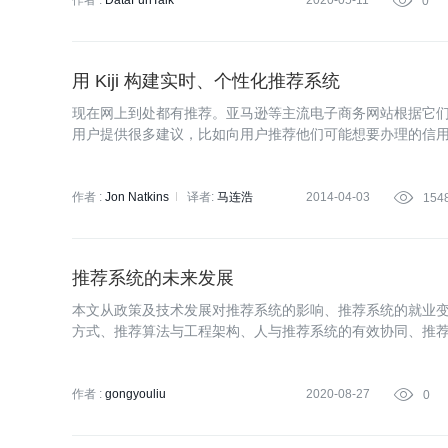
作者 :
DataFunTalk
2020-05-11

0
用 Kiji 构建实时、个性化推荐系统
现在网上到处都有推荐。亚马逊等主流电子商务网站根据它们的
用户提供很多建议，比如向用户推荐他们可能想要办理的信
结果，找到相关性更高的结果。
作者 :
Jon Natkins
译者:
马连浩
2014-04-03

154
推荐系统的未来发展
本文从政策及技术发展对推荐系统的影响、推荐系统的就业
方式、推荐算法与工程架构、人与推荐系统的有效协同、推荐
来讲解推荐系统的未来发展
作者 :
gongyouliu
2020-08-27

0