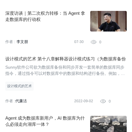
深度访谈｜第二次权力转移：当 Agent 拿
走数据库的行动权
作者 :
李文朋
07-30

0
设计模式的艺术 第十八章解释器设计模式练习（为数据库备份
和同步开发一套简单的数据库同步指令，指令可对数据库中的
Sunny软件公司欲为数据库备份和同步开发一套简单的数据库同步
数据和结构进行备份。例如，输入指令“COPY VIEW FROM sr
指令，通过指令可以对数据库中的数据和结构进行备份。例如，输
cDB TO desDB”表示将 srcDB 中所有视图对象复制至 desD
入指令“COPY VIEW FROM srcDB TO desDB”表示将数据库srcDB
B）
中的所有视图（View）对象复制至数据库desDB；输入指令“MOVE
设计模式的艺术
TABLE Stud
作者 :
代廉洁
2022-09-02

0
Agent 成为数据库新用户，AI 数据库为什
么必须走向湖库一体？