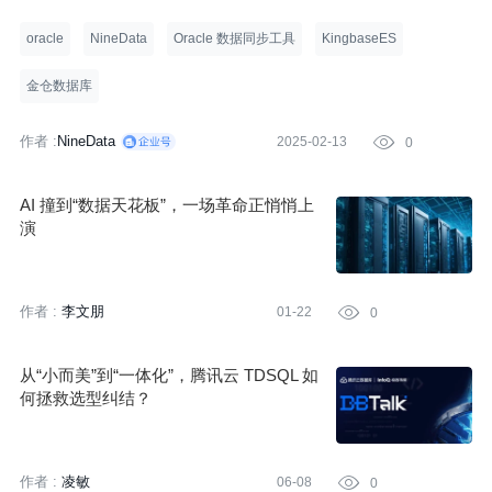
重要的角色。无论是国家电网、金融行业，还是铁路、医疗等关键
领域，金仓数据库都以其卓越的稳定性和可靠性赢得了广泛认可。
oracle
NineData
Oracle 数据同步工具
KingbaseES
金仓数据库
作者 :
NineData
2025-02-13

0
AI 撞到“数据天花板”，一场革命正悄悄上
演
作者 :
李文朋
01-22

0
从“小而美”到“一体化”，腾讯云 TDSQL 如
何拯救选型纠结？
作者 :
凌敏
06-08

0