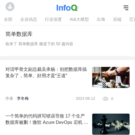
全部
企业动态
行业深度
AI&大模型
出海
后端
芯
简单数据库
收录了 简单数据库 频道下的 50 篇内容
对话甲骨文副总裁吴承杨：别把数据库搞
复杂了，简单、好用才是“王道”
作者 :
李冬梅
2022-06-12

0
一个简单的代码拼写错误导致 17 个生产
数据库被删！微软 Azure DevOps 宕机 10
小时始末