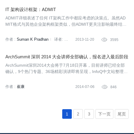
IT 架构设计框架：ADMIT
ADMIT详细表述了任何 IT架构工作中都应考虑的决策点。虽然AD
MIT格式与其他企业架构框架类似，但ADMIT更关注影响最终结果
的特性和驱动力，这使得它可以与其他形式化的企业架构设计和评
价方法学结合使用。
作者 :
Suman K Pradhan
译者:
2013-11-20

3595
王灵军
ArchSummit 深圳 2014 大会讲师全部确认，报名进入最后阶段
ArchSummit深圳2014大会将于7月18日开幕，目前讲师已经全部
确认，9个热门专题、36场精彩演讲即将呈现，InfoQ中文站整理了
讲师和演讲名单，让读者先睹为快。
作者 :
崔康
2014-07-06

846
1
2
3
下一页
尾页