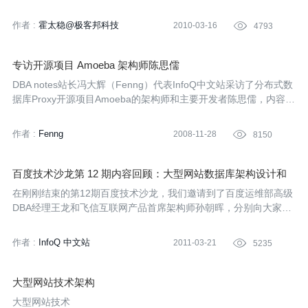
的网站的技术负责人，包括来自垂直搜索引擎网站去哪儿的吴永
强，电子商务的领跑者阿里巴巴的潘磊，以及国内SNS网站的代表
作者 :
霍太稳@极客邦科技
2010-03-16

4793
人人网的黄晶等。最后两周85折优惠，请预约报名！
专访开源项目 Amoeba 架构师陈思儒
DBA notes站长冯大辉（Fenng）代表InfoQ中文站采访了分布式数
据库Proxy开源项目Amoeba的架构师和主要开发者陈思儒，内容包
括Amoeba项目的起因、功能及其愿景等。
作者 :
Fenng
2008-11-28

8150
百度技术沙龙第 12 期内容回顾：大型网站数据库架构设计和
性能优化
在刚刚结束的第12期百度技术沙龙，我们邀请到了百度运维部高级
DBA经理王龙和飞信互联网产品首席架构师孙朝晖，分别向大家分
享了百度数据库架构演变与设计，以及Mysql HandleSocket在动态
数据存储中的应用的技术话题。本文对这次百度技术沙龙内容做简
作者 :
InfoQ 中文站
2011-03-21

5235
单的回顾与总结。
大型网站技术架构
大型网站技术