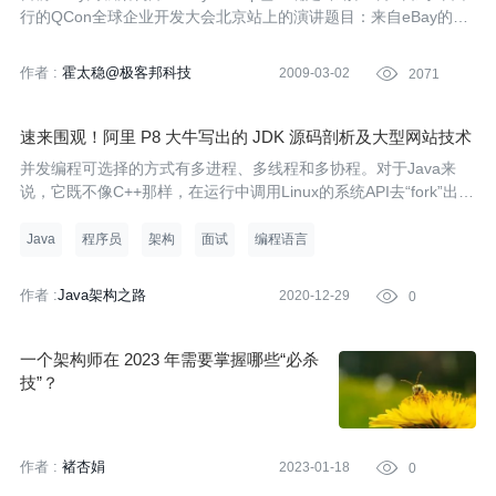
行的QCon全球企业开发大会北京站上的演讲题目：来自eBay的教
训——可扩展站点的最佳实践，将会谈及一整套eBay发展过程中总
结出来的最佳实践，包括分区、异步、故障恢复和自动化等。
作者 :
霍太稳@极客邦科技
2009-03-02

2071
速来围观！阿里 P8 大牛写出的 JDK 源码剖析及大型网站技术
架构与业务架构融合之道
并发编程可选择的方式有多进程、多线程和多协程。对于Java来
说，它既不像C++那样，在运行中调用Linux的系统API去“fork”出多
个进程；也不像Go那样，在语言层面原生提供多协程。在Java
中，并发就是多线程模式。
Java
程序员
架构
面试
编程语言
作者 :
Java架构之路
2020-12-29

0
一个架构师在 2023 年需要掌握哪些“必杀
技”？
作者 :
褚杏娟
2023-01-18

0