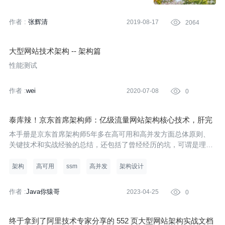
作者 :
张辉清
2019-08-17

2064
大型网站技术架构 -- 架构篇
性能测试
作者 :
wei
2020-07-08

0
泰库辣！京东首席架构师：亿级流量网站架构核心技术，肝完
薪资飙升
本手册是京东首席架构师5年多在高可用和高并发方面总体原则、
关键技术和实战经验的总结，还包括了曾经经历的坑，可谓是理论
与实践相结合的结晶。是保证大规模电商系统在高流量、高频次的
冲击下仍能正常运行的葵花宝典,是互联网一线技术研发人员的实战
架构
高可用
ssm
高并发
架构设计
手册。
作者 :
Java你猿哥
2023-04-25

0
终于拿到了阿里技术专家分享的 552 页大型网站架构实战文档