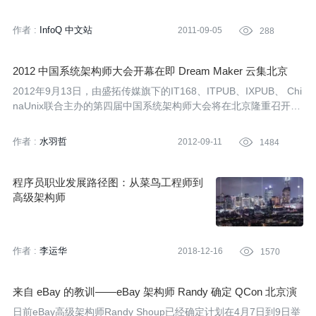
受到了来自全国范围内的系统架构师们的高度关注与支持，是当前
国内最高技术水平的技术工程师的盛会。大会定位于实战分享、架
作者 :
InfoQ 中文站
2011-09-05

288
构设计、技术交流，来自百度、淘宝、新浪、搜狐、盛大、惠普、
西门子等IT巨头的讲师届时将与大家分享架构师领域最先进的技术
经验与趋势。
2012 中国系统架构师大会开幕在即 Dream Maker 云集北京
2012年9月13日，由盛拓传媒旗下的IT168、ITPUB、IXPUB、 Chi
naUnix联合主办的第四届中国系统架构师大会将在北京隆重召开。
大会受到了来自全国范围内的系统架构师们的高度关注与支持，是
当前国内最高技术水平的技术工程师的盛会。
作者 :
水羽哲
2012-09-11

1484
程序员职业发展路径图：从菜鸟工程师到
高级架构师
作者 :
李运华
2018-12-16

1570
来自 eBay 的教训——eBay 架构师 Randy 确定 QCon 北京演
讲题目
日前eBay高级架构师Randy Shoup已经确定计划在4月7日到9日举