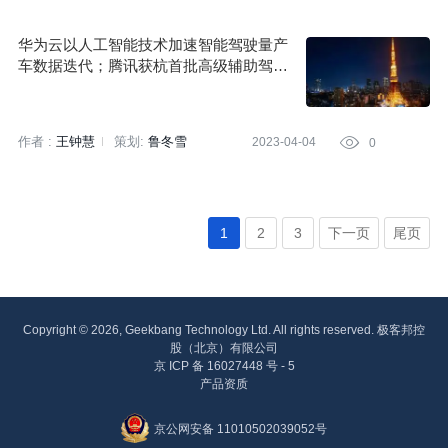
大愚若智
华为云以人工智能技术加速智能驾驶量产
车数据迭代；腾讯获杭首批高级辅助驾驶
地图许可资质；奔驰 L3 级驾驶领航系统
迎来中国首试|汽车技术新闻速览（3.31-4.
3）
作者 :
王钟慧
策划:
鲁冬雪
2023-04-04

0
1
2
3
下一页
尾页
Copyright © 2026, Geekbang Technology Ltd. All rights reserved. 极客邦控
股（北京）有限公司
京 ICP 备 16027448 号 - 5
产品资质
京公网安备 11010502039052号