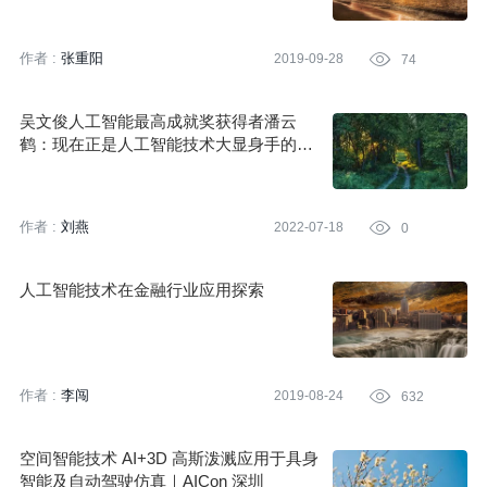
作者 :
张重阳
2019-09-28

74
吴文俊人工智能最高成就奖获得者潘云
鹤：现在正是人工智能技术大显身手的时
代
作者 :
刘燕
2022-07-18

0
人工智能技术在金融行业应用探索
作者 :
李闯
2019-08-24

632
空间智能技术 AI+3D 高斯泼溅应用于具身
智能及自动驾驶仿真｜AICon 深圳