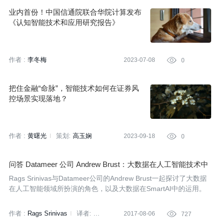
业内首份！中国信通院联合华院计算发布
《认知智能技术和应用研究报告》
作者 :
李冬梅
2023-07-08

0
把住金融“命脉”，智能技术如何在证券风
控场景实现落地？
作者 :
黄曙光
策划:
高玉娴
2023-09-18

0
问答 Datameer 公司 Andrew Brust：大数据在人工智能技术中
扮演的角色
Rags Srinivas与Datameer公司的Andrew Brust一起探讨了大数据
在人工智能领域所扮演的角色，以及大数据在SmartAI中的运用。
作者 :
Rags Srinivas
译者:
2017-08-06

727