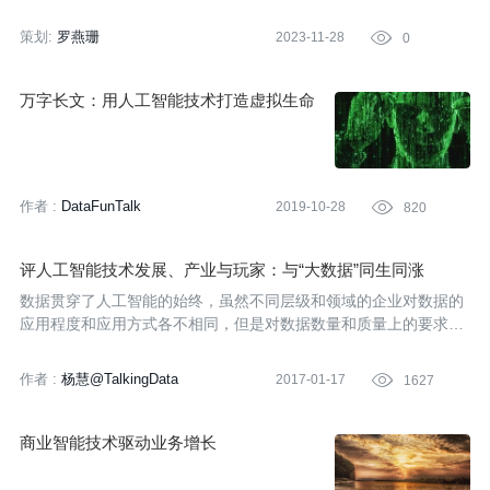
策划:
罗燕珊
2023-11-28

0
万字长文：用人工智能技术打造虚拟生命
作者 :
DataFunTalk
2019-10-28

820
评人工智能技术发展、产业与玩家：与“大数据”同生同涨
数据贯穿了人工智能的始终，虽然不同层级和领域的企业对数据的
应用程度和应用方式各不相同，但是对数据数量和质量上的要求是
相同的。许多学术界学者开始进入工业界的一大原因，就是因为工
业界拥有大量、一手的数据——这是人工智能发展必不可少的动力
作者 :
杨慧@TalkingData
2017-01-17

1627
与燃料。李开复曾提到，人工智能更适用于拥有大数据基础，且数
据量可以实现自我推动的公司，所以，在加入人工智能领域的竞争
之前，不妨先看看自己的数据准备是否充分。
商业智能技术驱动业务增长