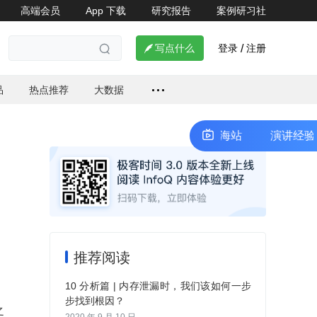
高端会员
App 下载
研究报告
案例研习社
登录
注册

写点什么
/

品
热点推荐
大数据
演讲经验交流会｜ArchSummit 上海站
演讲经验交流会｜
推荐阅读
10 分析篇 | 内存泄漏时，我们该如何一步
步找到根因？
之