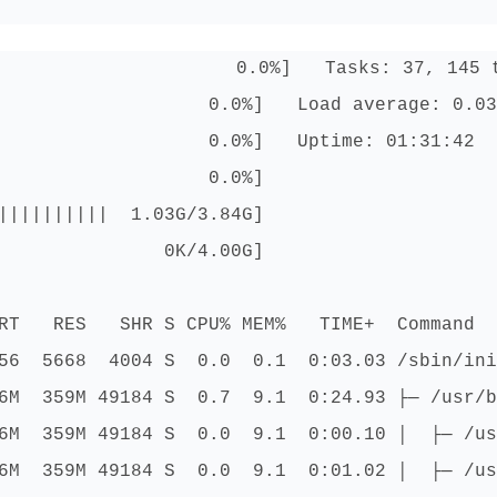
                      0.0%]   Tasks: 37, 145 t
                   0.0%]   Load average: 0.03
                   0.0%]   Uptime: 01:31:42

                   0.0%]

||||||||||  1.03G/3.84G]

               0K/4.00G]

RT   RES   SHR S CPU% MEM%   TIME+  Command

56  5668  4004 S  0.0  0.1  0:03.03 /sbin/ini
6M  359M 49184 S  0.7  9.1  0:24.93 ├─ /usr/b
6M  359M 49184 S  0.0  9.1  0:00.10 │  ├─ /us
6M  359M 49184 S  0.0  9.1  0:01.02 │  ├─ /us