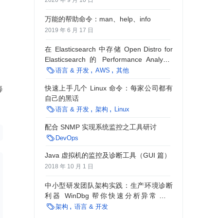
2020 年 9 月 10 日
万能的帮助命令：man、help、info
2019 年 6 月 17 日
在 Elasticsearch 中存储 Open Distro for
Elasticsearch 的 Performance Analyzer
输出

语言 & 开发
AWS
其他
快速上手几个 Linux 命令：每家公司都有
每
自己的黑话

语言 & 开发
架构
Linux
配合 SNMP 实现系统监控之工具研讨

DevOps
Java 虚拟机的监控及诊断工具（GUI 篇）
2018 年 10 月 1 日
中小型研发团队架构实践：生产环境诊断
 0.0 st

利器 WinDbg 帮你快速分析异常情况
Dump 文件

架构
语言 & 开发
 0.0 st
