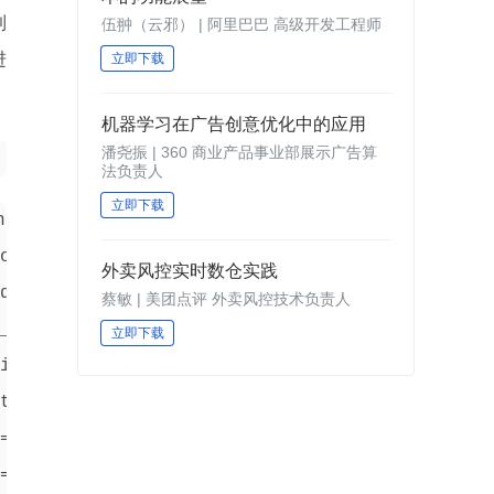
到
伍翀（云邪） | 阿里巴巴 高级开发工程师
进
立即下载
机器学习在广告创意优化中的应用
潘尧振 | 360 商业产品事业部展示广告算
法负责人
立即下载
fig Fil|

ocess|

外卖风控实时数仓实践
dows)|

蔡敏 | 美团点评 外卖风控技术负责人
_alts|

立即下载
irixp|

time=|

=0.De|

=....|
