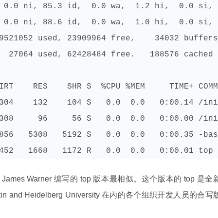
 0.0 ni, 85.3 id,  0.0 wa,  1.2 hi,  0.0 si, 
 0.0 ni, 88.6 id,  0.0 wa,  1.0 hi,  0.0 si, 
9521052 used, 23909964 free,    34032 buffers

  27064 used, 62428484 free.   188576 cached 
IRT    RES    SHR S  %CPU %MEM     TIME+ COMM
304    132    104 S   0.0  0.0   0:00.14 /ini
308     96     56 S   0.0  0.0   0:00.00 /ini
856   5308   5192 S   0.0  0.0   0:00.35 -bas
452   1668   1172 R   0.0  0.0   0:00.01 top 
ames Warner 编写的 top 版本最相似。这个版本的 top 是全
n and Heidelberg University 在内的各个组织开发人员的合写