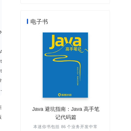
 0.0 st

 0.0 st

电子书
Mem

AND

t ro

t ro

h

-b -n2 -d5
新
Java 避坑指南：Java 高手笔
记代码篇
版
本迷你书包括 86 个业务开发中常