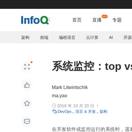
首页
直播
专题
架构
前端
编程语言
云计算
AI
开源
系统监控：top vs 


Mark Litwintschik
ma.yao


2018 年 10 月 20 日

DevOps
语言 & 开发
架构

在开发软件或监控运行的系统时，遥