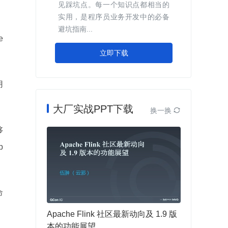
见踩坑点。每一个知识点都相当的
实用，是程序员业务开发中的必备
，
避坑指南...
e
立即下载
用
大厂实战PPT下载
换一换

够
p
命
Apache Flink 社区最新动向及 1.9 版
本的功能展望