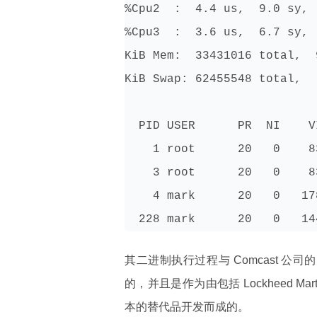
%Cpu2  :  4.4 us,  9.0 sy, 
%Cpu3  :  3.6 us,  6.7 sy, 
KiB Mem:  33431016 total,  
KiB Swap: 62455548 total,  
  PID USER      PR  NI    V
    1 root      20   0    8
    3 root      20   0    8
    4 mark      20   0   17
  228 mark      20   0   14
其二进制执行过程与 Comcast 公司的 J
的，并且是作为由包括 Lockheed Marti
本的替代品开发而成的。