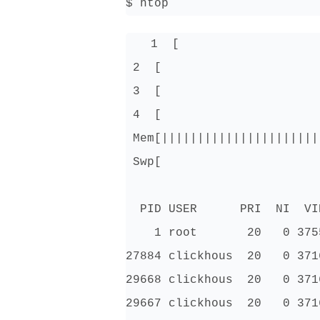
$ htop
 1  [                   
 2  [                      
 3  [                      
 4  [                      
 Mem[||||||||||||||||||||||
 Swp[                      
  PID USER      PRI  NI  VI
    1 root       20   0 375
27884 clickhous  20   0 371
29668 clickhous  20   0 371
29667 clickhous  20   0 371