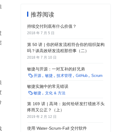
组
推荐阅读
持续交付到底有什么价值？
过
2018 年 7 月 5 日
层
第 50 讲 | 你的研发流程符合你的组织架构
吗？谈高效研发流程那些事（二）
2018 年 7 月 10 日
敏捷与开源：一对互补的好兄弟

开源
敏捷
技术管理
GitHub
Scrum
误
敏捷实施中的常见错误
度

敏捷
文化 & 方法
分
第 169 讲 | 高琦：如何给研发打绩效不头
疼而又公正？（上）
2019 年 2 月 12 日
使用 Water-Scrum-Fall 交付软件
成