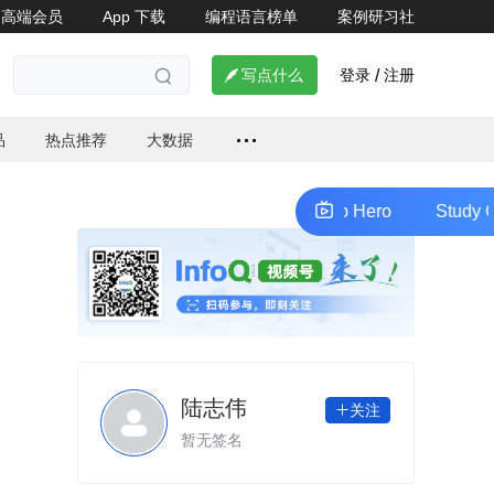
高端会员
App 下载
编程语言榜单
案例研习社
了解详情


登录
注册

写点什么
/

品
热点推荐
大数据
Study Go: From Zero to Hero
Study Go: F
陆志伟
关注

暂无签名
。