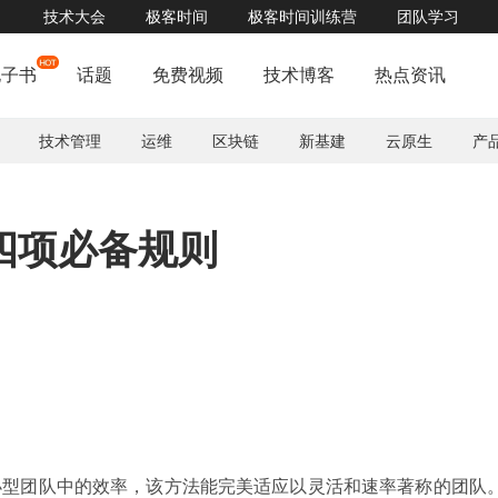
技术大会
极客时间
极客时间训练营
团队学习
能力大揭密！钜惠大礼、深度体验，尽在火山引擎增长沙龙，就等你来！ 立即报名>>
电子书
话题
免费视频
技术博客
热点资讯
技术管理
运维
区块链
新基建
云原生
产
四项必备规则
小型团队中的效率，该方法能完美适应以灵活和速率著称的团队