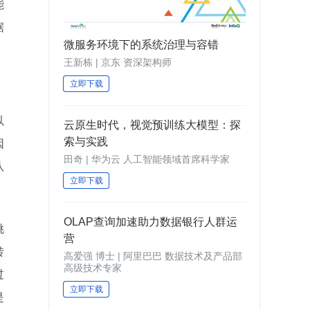
能
据
微服务环境下的系统治理与容错
王新栋 | 京东 资深架构师
立即下载
以
云原生时代，视觉预训练大模型：探
索与实践
因
田奇 | 华为云 人工智能领域首席科学家
队
立即下载
OLAP查询加速助力数据银行人群运
挑
营
转
高爱强 博士 | 阿里巴巴 数据技术及产品部
高级技术专家
过
立即下载
是