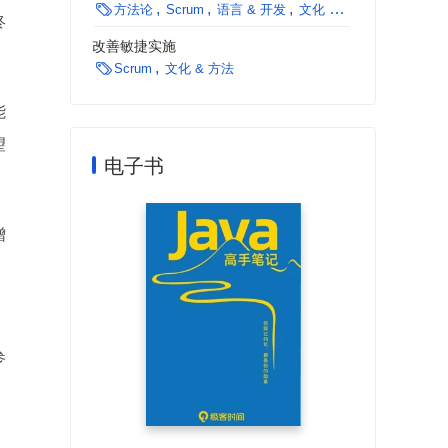

方法论
Scrum
语言 & 开发
文化 & 方法
终
改善敏捷实施

Scrum
文化 & 方法
能
望
电子书
增
参