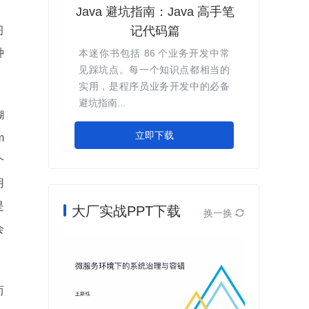
Java 避坑指南：Java 高手笔
记代码篇
习
种
本迷你书包括 86 个业务开发中常
见踩坑点。每一个知识点都相当的
实用，是程序员业务开发中的必备
避坑指南...
糊
立即下载
m
个
用
是
大厂实战PPT下载
换一换

会
而