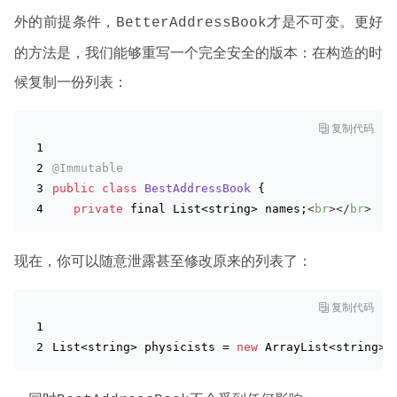
外的前提条件，
才是不可变。更好
BetterAddressBook
的方法是，我们能够重写一个完全安全的版本：在构造的时
候复制一份列表：

复制代码
@Immutable
public
class
BestAddressBook
{
private
 final List<
string
> names;
<
br
>
</
br
>
现在，你可以随意泄露甚至修改原来的列表了：

复制代码
List<
string
> physicists = 
new
 ArrayList<
string
>(