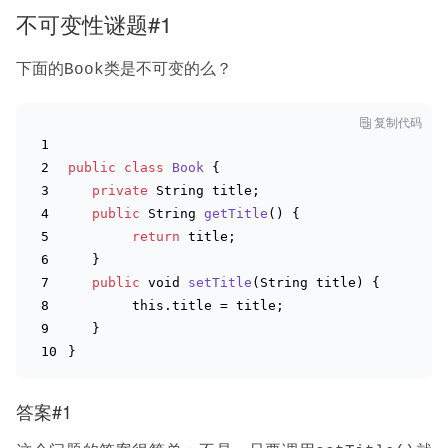
不可变性谜题#1
下面的
类是不可变的么？
Book

复制代码
public
class
Book
{
private
String
 title;
public
String
getTitle
(
)
 {
return
 title;
   }
public
void
setTitle
(
String
 title
)
 {
this
.title = title;
   }
}
答案#1