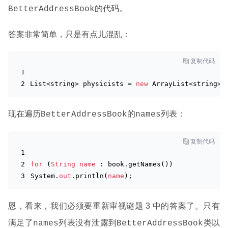
的代码。
BetterAddressBook
答案非常简单，只是有点儿混乱：

复制代码
List<
string
> physicists = 
new
 ArrayList<
string
>(
现在遍历
的
列表：
BetterAddressBook
names

复制代码
for
 (
String
name
 : book.getNames())
System.
out
.println(
name
);
恩，看来，我们必须要重新审视谜题 3 中的答案了。只有
满足了
列表没有泄露到
类以
names
BetterAddressBook