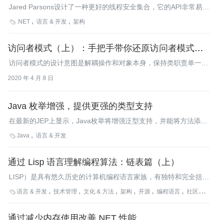
Jared Parsons设计了一种更好的线程安全集合，它的API非常易于
使用和理解，这是因为Jared采用了一种鼓励，但不强制线程安全
.NET
语言 & 开发
架构

的设计模式。
访问者模式（上）：手把手带你还原访问者模式诞生
的思维过程
访问者模式的设计意图是解耦操作和对象本身，保持类职责单一、
满足开闭原则以及应对代码的复杂性。
2020 年 4 月 8 日
Java 枚举增强，提供更强的类型支持
在最新的JEP上显示，Java枚举将增强泛型支持，并能将方法添加
到单个项目上去。这两个功能可以通过一次更改进行交付，原因是
Java
语言 & 开发

它们捆绑在了一起。更改仅仅会影响到Java编译器，因此不需要运
行时更改。虽然没有目标版本，但可能会在Java 10中呈现更改。
通过 Lisp 语言理解编程算法：链表篇（上）
LISP）是具有悠久历史的计算机编程语言家族，有独特和完全括号
的前缀符号表示法。通过上下篇的形式进行翻译发布。
语言 & 开发
技术管理
文化 & 方法
架构
开源
编程语言
社区
方法

通过减少内存使用改善.NET 性能