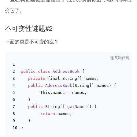
title
变它了。
不可变性谜题#2
下面的类是不可变的么？

复制代码
public
class
AddressBook
{
private
 final 
String
[] names;
public
AddressBook
(
String
[] names
)
 {
this
.names = names;
   }
public
String
[] 
getNames
(
)
 {
return
 names;
   }
}