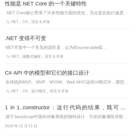
性能是.NET Core 的一个关键特性
以维护。
.NET Core核心带来了许多性能方面的优化，无论是在执行速度方
面还是内存分配方面。示例是集合和LINQ扩展方法、文本处理、
.NET
C#
语言 & 开发

网络的优化，还有一些新的类型和概念，比如可以用Span做些有
趣的事情。在本文中，我们将讨论如何使用这些新概念。
.NET 变得不可变
NET开发中一个常见的误区是，认为IEnumerable或
ReadOnlyCollectionl类型的变量是线程安全的。为了在你实际想使
.NET
函数式编程
语言 & 开发

用IEnumerable或ReadOnlyCollection的时候提供真正线程安全的
集合，微软BCL小组提供了一组新的不可变集合的预览版。
C# API 中的模型和它们的接口设计
在传统的MVC、MVP、MVVM、Web MVC这些UI模式中，模型是
一个公共元素。虽然有很多文章讨论这些架构中的视图和控制器，
.NET
C#
设计模式
语言 & 开发

但几乎无一涉及模型。在本文中，我们将讨论模型本身以及相应
的.NET接口。
1 in 1..constructor：这行代码的结果，既可能是
true，也可能是 false
源于JavaScript中面向对象系统的独特设计，它的对象属性存取结
果总是不确定的。
2019 年 12 月 11 日