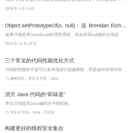
后提供的并发容器则做了很多优化，并且类型也更加丰富了。
2019 年 4 月 13 日
Object.setPrototypeOf(x, null)：连 Brendan Eich 都
认错，但 null 值还活着
如果仔细思考JavaScript的类型系统，你会发现null值的出现是有
一定的道理的。
2019 年 12 月 23 日
三个常见的代码性能优化方式
代码的性能并不是可以多块地进行加减乘除，而是如何管理内存、
磁盘、网络、内核等计算机资源，已达到性能最优化。
编程语言
语言 & 开发
Java

消灭 Java 代码的“坏味道”
本文介绍提高Java编码水平的经验。
文化 & 方法
Java
方法论

构建更好的线程安全集合