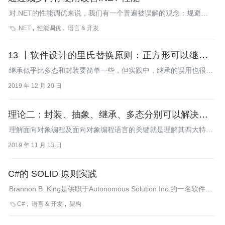
对.NET的性能调优来说，我们有一个普遍被误解的观念：规避内
存分配的重要性。人们认为，由于内存分配是快速的，因此很少会
.NET
性能调优
语言 & 开发

对性能产生影响。
13 丨软件设计的里氏替换原则：正方形可以继承长
方形吗？
继承似乎比多态和封装要简单一些，但实践中，继承的误用也很常
见。
2019 年 12 月 20 日
理论二：封装、抽象、继承、多态分别可以解决哪些
编程问题？
理解面向对象编程及面向对象编程语言的关键就是理解其四大特
性：封装、抽象、继承、多态。
2019 年 11 月 13 日
C#的 SOLID 原则实践
Brannon B. King是供职于Autonomous Solution Inc.的一名软件工
程师，他在MSDN杂志2014年05月刊发表了一篇题为《违背C#中
C#
语言 & 开发
架构

SOLID原则的危险》的文章。作者指出了研发人员在C#编码中可
能出现的一些常见错误，违背SOLID原则将导致代码不易扩展、难