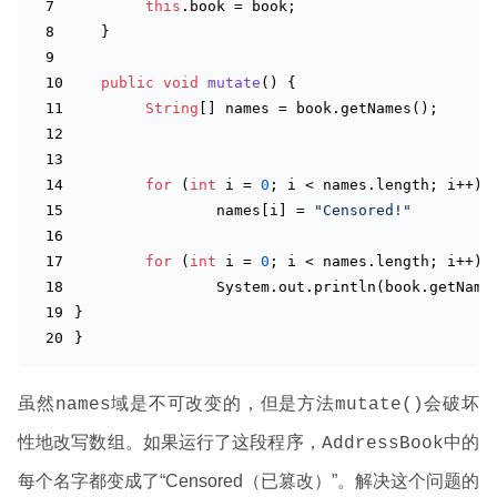
this
.book = book;
   }
public
void
mutate
()
{
String
[] names = book.getNames();
for
 (
int
 i = 
0
; i < names.length; i++)
   		names[i] = 
"Censored!"
for
 (
int
 i = 
0
; i < names.length; i++)
   		System.out.
println
(book.getName
}
} 
虽然
域是不可改变的，但是方法
会破坏
names
mutate()
性地改写数组。如果运行了这段程序，
中的
AddressBook
每个名字都变成了“Censored（已篡改）”。解决这个问题的