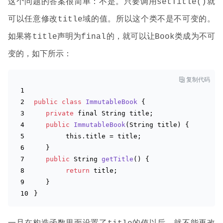
这个问题的答案很简单：不是。只要调用
就
setTitle()
可以任意修改
域的值。所以这个类不是不可变的。
title
如果将
声明为
的，就可以让
类成为不可
title
final
Book
变的，如下所示：

复制代码
public
class
ImmutableBook
{
private
 final 
String
 title;
public
ImmutableBook
(
String
 title
)
 {
this
.title = title;
   }
public
String
getTitle
(
)
 {
return
 title;
   }
}
一旦在构造函数里面设置了
的值以后，就不能再改