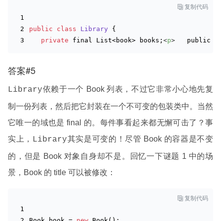

复制代码
public
class
Library
{
private
 final List<book> books;
<
p
>
public L
答案#5
依赖于一个 Book 列表，不过它非常小心地先复
Library
制一份列表，然后把它封装在一个不可变的包装类中。当然
它唯一的域也是 final 的。每件事看起来都无懈可击了？事
实上，
其实是可变的！尽管 Book 的容器是不变
Library
的，但是 Book 对象自身却不是。回忆一下谜题 1 中的场
景，Book 的 title 可以被修改：

复制代码
Book book = 
new
Book()
;