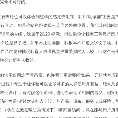
完全不可行的。
要障碍也可以体会到这样的感觉或沮丧。我用“朗读器”主要是
进行互动。如果你站在距离我三英尺之外的位置，我可以很清晰
理局的介绍，我属于20/20 视觉。但如果你让我看三英尺范围
号？还是算了吧。如果不用朗读器，我根本不知道文字说了啥。
把自己的这种情况和盲人或者视觉严重受损的人比较，但这个例
性会让所有人收益。
做法不仅困难而且昂贵。也许我们更需要问“如果一开始就考虑
计过程中专注于让体验可以被尽可多的人群使用并获益，结果又
“包容性设计”，有时候这个词和可访问性表达了相同的含义，但实
访问性是指“针对失能人士设计的产品、设备、服务，或环境，
问’（例如在无需帮助的情况下）和‘间接访问’，意在能与用户所