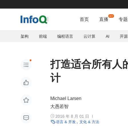
首页
直播
专题
架构
前端
编程语言
云计算
AI
开源
打造适合所有人

计

Michael Larsen

大愚若智

2016 年 8 月 01 日


语言 & 开发
文化 & 方法