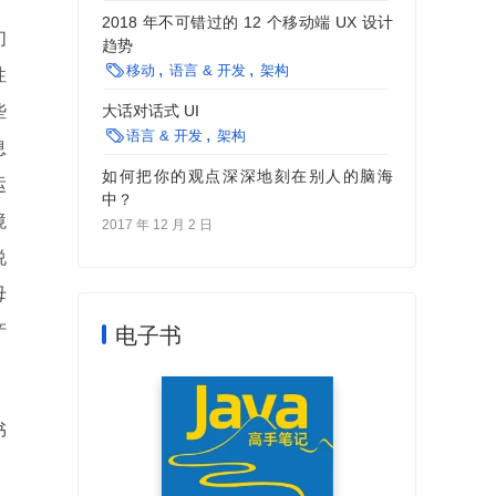
2018 年不可错过的 12 个移动端 UX 设计
们
趋势

移动
语言 & 开发
架构
性
些
大话对话式 UI

语言 & 开发
架构
息
如何把你的观点深深地刻在别人的脑海
运
中？
境
2017 年 12 月 2 日
说
母
产
电子书
书
，