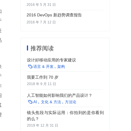
2016 年 5 月 31 日
如
2016 DevOps 新趋势调查报告
于
2016 年 7 月 12 日
任
品
推荐阅读
设计好移动应用的专家建议
来

语言 & 开发
架构
于
我要工作到 70 岁
2018 年 9 月 11 日
非
问
人工智能如何影响我们的产品设计？

AI
文化 & 方法
方法论
其
镜头焦段与实际运用：你拍到的是你看到
理
的么？
2019 年 12 月 31 日