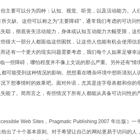
，但主要可以分为四种：认知、视觉、听觉，以及活动能力。人
所欠缺。这些可以称之为“主要障碍”，通常我们考虑的可访问
底失聪，彻底丧失活动能力，身体或认知互动能力大幅受限，这
这些很大一部分人都面临这些困扰，让这些人也能有机会使用信
然而还有一个更大的现实问题需要考虑，我们每个人如果足够幸
临一些障碍，哪怕程度并不像上文说的那么严重。另外还有“情
ity）”，所有人都可能受到这种情况的影响。想想看在嘈杂环境中想听清别人
情况下想事情时的效果吧。面对外语，尤其是连字母表都和你的
境失能了。简而言之，有些情况下所有人都能从具备可访问性的
ble Web Sites，Pragmatic Publishing 2007 年出版）一
的可访问性给出了十个基本原则。对于希望让自己的网站更易于访问的人