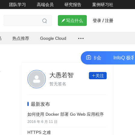
团队学习
高端会员
研究报告
案例研习社
登录
注册

写点什么
/

品
热点推荐
Google Cloud
oQ 极客传媒开发者生态共创计划线上发布会
InfoQ 极客
大愚若智
关注

暂无签名
最新发布
如何使用 Docker 部署 Go Web 应用程序
2016 年 6 月 11 日
HTTPS 之难