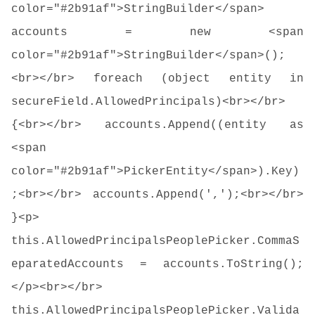
color="#2b91af">StringBuilder</span>
accounts = new <span
color="#2b91af">StringBuilder</span>();
<br></br> foreach (object entity in
secureField.AllowedPrincipals)<br></br>
{<br></br> accounts.Append((entity as
<span
color="#2b91af">PickerEntity</span>).Key)
;<br></br> accounts.Append(',');<br></br>
}<p>
this.AllowedPrincipalsPeoplePicker.CommaS
eparatedAccounts = accounts.ToString();
</p><br></br>
this.AllowedPrincipalsPeoplePicker.Valida