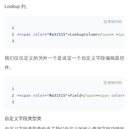
Lookup 列。

复制代码
<<
span
color
=
"#a31515"
>
LookupColumn
</
span
>
<
span
我们仅仅定义的另外一个是设定一个自定义字段编辑器控
件。

复制代码
<<
span
color
=
"#a31515"
>
Field
</
span
>
<
span
color
=
"
自定义字段类型类
自定义字段类型类包含了我们自定义的核心查询字段功能的