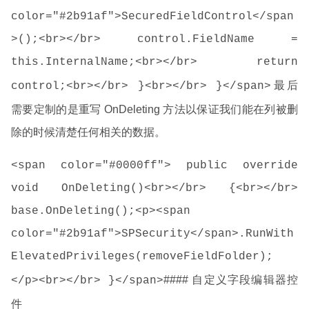
color="#2b91af">SecuredFieldControl</span
>();<br></br> control.FieldName =
this.InternalName;<br></br> return
最后
control;<br></br> }<br></br> }</span>
需要定制的是重写 OnDeleting 方法以保证我们能在列被删
除的时候清楚任何相关的数据。
<span color="#0000ff"> public override
void OnDeleting()<br></br> {<br></br>
base.OnDeleting();<p><span
color="#2b91af">SPSecurity</span>.RunWith
ElevatedPrivileges(removeFieldFolder);
#### 自定义字段编辑器控
</p><br></br> }</span>
件