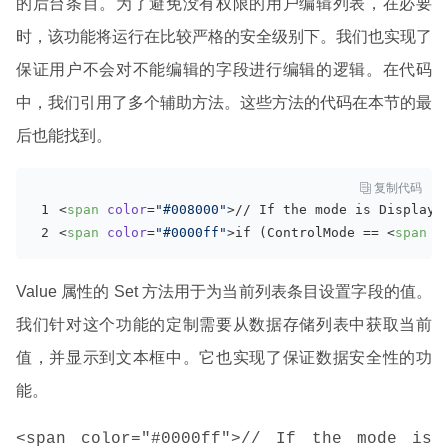
的后台条目。为了避免没有权限的用户编辑列表，在必要
时，该功能将运行在比较严格的安全级别下。我们也实现了
保证用户不会对不能编辑的字段进行编辑的逻辑。在代码
中，我们引用了多个辅助方法。这些方法的代码在本节的最
后也能找到。

复制代码
<
span
color
=
"#008000"
>
// If the mode is Display 
<
span
color
=
"#0000ff"
>
if (ControlMode == 
<
span
c
Value 属性的 Set 方法用于为当前列表条目设置字段的值。
我们针对这个功能的定制需要从数据存储列表中获取当前
值，并显示到文本框中。它也实现了保证数据安全性的功
能。
<span color="#0000ff">// If the mode is