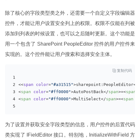
除了核心的字段类型类之外，还需要一个自定义字段编辑器
控件，才能让用户设置安全列上的权限。权限不仅能在列被
添加到列表的时候设置，也可以之后随时更新。这个功能是
用一个包含了 SharePoint PeopleEditor 控件的用户控件来
实现的。这个控件能让用户搜索和选择安全主体。

复制代码
<<
span
color
=
"#a31515"
>
sharepoint:PeopleEditor
</
<
span
color
=
"#ff0000"
>
AutoPostBack
</
span
>
=
<
span
<
span
color
=
"#ff0000"
>
MultiSelect
</
span
>
=
<
span
c
为了设置并获取安全字段类型的信息，用户控件的后置代码
类实现了 IFieldEditor 接口。特别地，InitializeWithField 方