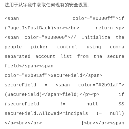
法用于从字段中获取任何现有的安全设置。
<span color="#0000ff">if
(Page.IsPostBack)<br></br> return;<p>
<span color="#008000">// Initialize the
people picker control using comma
separated account list from the secure
field</span><span
color="#2b91af">SecureField</span>
secureField = <span color="#2b91af">
(SecureField)</span>field;</p><p> if
(secureField != null &&
secureField.AllowedPrincipals != null)
</p><br></br> {<br></br><span