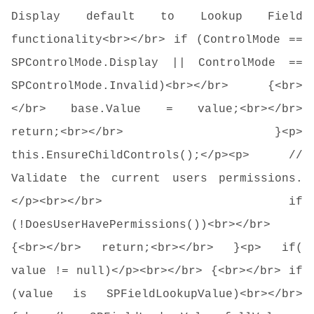
Display default to Lookup Field
functionality<br></br> if (ControlMode ==
SPControlMode.Display || ControlMode ==
SPControlMode.Invalid)<br></br> {<br>
</br> base.Value = value;<br></br>
return;<br></br> }<p>
this.EnsureChildControls();</p><p> //
Validate the current users permissions.
</p><br></br> if
(!DoesUserHavePermissions())<br></br>
{<br></br> return;<br></br> }<p> if(
value != null)</p><br></br> {<br></br> if
(value is SPFieldLookupValue)<br></br>