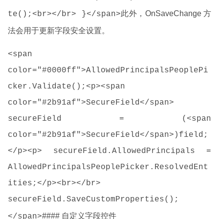
此外，OnSaveChange 方
te();<br></br> }</span>
法会用于更新字段安全设置。
<span
color="#0000ff">AllowedPrincipalsPeoplePi
cker.Validate();<p><span
color="#2b91af">SecureField</span>
secureField = (<span
color="#2b91af">SecureField</span>)field;
</p><p> secureField.AllowedPrincipals =
AllowedPrincipalsPeoplePicker.ResolvedEnt
ities;</p><br></br>
secureField.SaveCustomProperties();
#### 自定义字段控件
</span>