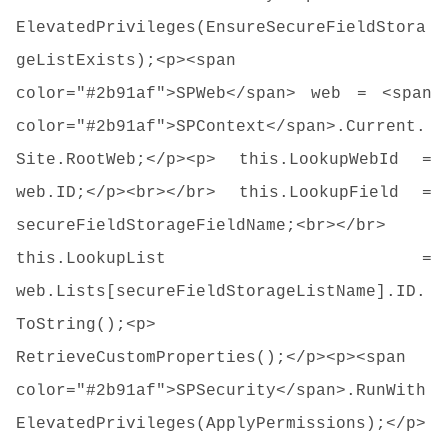
ElevatedPrivileges(EnsureSecureFieldStora
geListExists);<p><span
color="#2b91af">SPWeb</span> web = <span
color="#2b91af">SPContext</span>.Current.
Site.RootWeb;</p><p> this.LookupWebId =
web.ID;</p><br></br> this.LookupField =
secureFieldStorageFieldName;<br></br>
this.LookupList =
web.Lists[secureFieldStorageListName].ID.
ToString();<p>
RetrieveCustomProperties();</p><p><span
color="#2b91af">SPSecurity</span>.RunWith
ElevatedPrivileges(ApplyPermissions);</p>