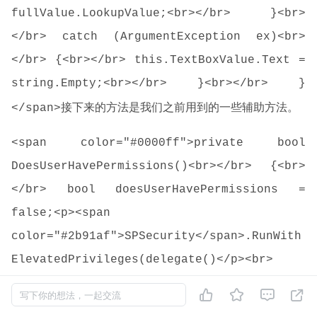
fullValue.LookupValue;<br></br> }<br>
</br> catch (ArgumentException ex)<br>
</br> {<br></br> this.TextBoxValue.Text =
string.Empty;<br></br> }<br></br> }
接下来的方法是我们之前用到的一些辅助方法。
</span>
<span color="#0000ff">private bool
DoesUserHavePermissions()<br></br> {<br>
</br> bool doesUserHavePermissions =
false;<p><span
color="#2b91af">SPSecurity</span>.RunWith
ElevatedPrivileges(delegate()</p><br>
</br> {<br></br><span




写下你的想法，一起交流
color="#2b91af">SPFieldLookup</span>