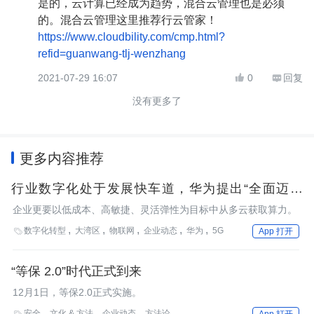
是的，云计算已经成为趋势，混合云管理也是必须
的。混合云管理这里推荐行云管家！
https://www.cloudbility.com/cmp.html?
refid=guanwang-tlj-wenzhang
2021-07-29 16:07
0
回复


没有更多了
更多内容推荐
行业数字化处于发展快车道，华为提出“全面迈向
5.5G 时代”
企业更要以低成本、高敏捷、灵活弹性为目标中从多云获取算力。
数字化转型
大湾区
物联网
企业动态
华为
5G

App 打开
“等保 2.0”时代正式到来
12月1日，等保2.0正式实施。
安全
文化 & 方法
企业动态
方法论
