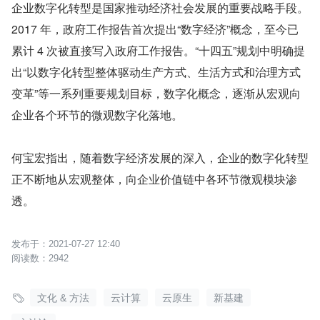
企业数字化转型是国家推动经济社会发展的重要战略手段。
2017 年，政府工作报告首次提出“数字经济”概念，至今已
累计 4 次被直接写入政府工作报告。“十四五”规划中明确提
出“以数字化转型整体驱动生产方式、生活方式和治理方式
变革”等一系列重要规划目标，数字化概念，逐渐从宏观向
企业各个环节的微观数字化落地。
何宝宏指出，随着数字经济发展的深入，企业的数字化转型
正不断地从宏观整体，向企业价值链中各环节微观模块渗
透。
2021-07-27 12:40
2942

文化 & 方法
云计算
云原生
新基建