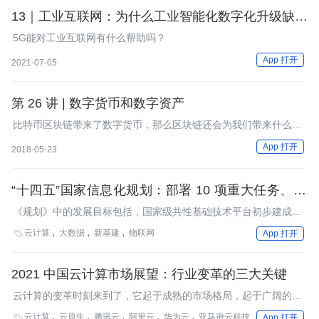
13｜工业互联网：为什么工业智能化数字化升级缺不
了 5G？
5G能对工业互联网有什么帮助吗？
App 打开
2021-07-05
第 26 讲 | 数字货币和数字资产
比特币区块链带来了数字货币，那么区块链还会为我们带来什么
呢？
App 打开
2018-05-23
“十四五”国家信息化规划：部署 10 项重大任务、17
个重点工程
《规划》中的发展目标包括，国家级共性基础技术平台初步建成，
开源社区生态建设取得重要进展。
云计算
大数据
新基建
物联网

App 打开
2021 中国云计算市场展望：行业变革的三大关键
云计算的变革时刻来到了，它起于成熟的市场格局，起于广阔的未
来空间，起于技术、起于生态、起于开源，起于每个你不曾关注的
云计算
云原生
腾讯云
阿里云
华为云
亚马逊云科技

App 打开