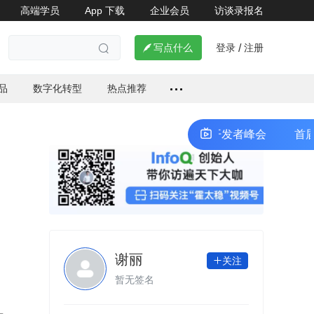
高端学员
App 下载
企业会员
访谈录报名

登录
注册

写点什么
/

品
数字化转型
热点推荐
首届腾讯云大数据峰会暨Techo TVP开发者峰会
首届腾讯云
谢丽
关注

暂无签名