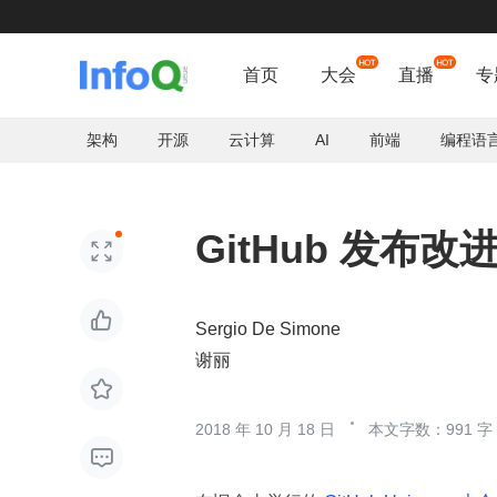
首页
大会
直播
专
架构
开源
云计算
AI
前端
编程语
GitHub 发布


Sergio De Simone
谢丽

2018 年 10 月 18 日
本文字数：991 字
