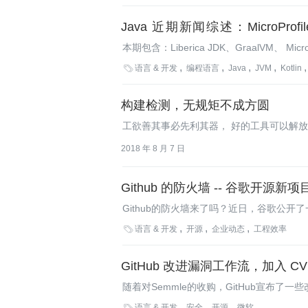
Java 近期新闻综述：MicroProfile
Liberica JDK
本期包含：Liberica JDK、GraalVM、 MicroPr
3.4.0、ReactorFirst 0.1.0、Apache Tika

语言 & 开发
编程语言
Java
JVM
Kotlin
构建检测，无规矩不成方圆
工欲善其事必先利其器， 好的工具可以解
2018 年 8 月 7 日
Github 的防火墙 -- 谷歌开源新项目
Github的防火墙来了吗？近日，谷歌公开了
护GitHub项目，从而防止基本的安全配置

语言 & 开发
开源
企业动态
工程效率
GitHub 改进漏洞工作流，加入 C
随着对Semmle的收购，GitHub宣布

语言 & 开发
安全
开源
微软