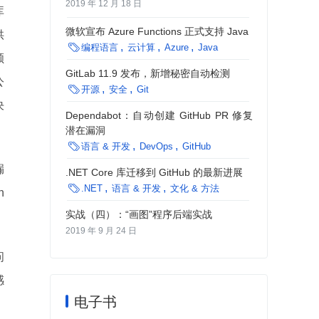
2019 年 12 月 18 日
库
微软宣布 Azure Functions 正式支持 Java
供

编程语言
云计算
Azure
Java
颁
GitLab 11.9 发布，新增秘密自动检测
公

开源
安全
Git
决
Dependabot：自动创建 GitHub PR 修复
潜在漏洞

语言 & 开发
DevOps
GitHub
漏
.NET Core 库迁移到 GitHub 的最新进展

.NET
语言 & 开发
文化 & 方法
n
实战（四）：“画图”程序后端实战
2019 年 9 月 24 日
问
感
电子书