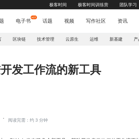
极客时间
极客时间训练营
团队学习
“云无界、端无边” OGeek 技术峰会 9月17日 南京不见不散！
了解详情


题
电子书
话题
视频
写作社区
资讯
言
区块链
技术管理
云原生
运维
新基建
产
改进开发工作流的新工具
阅读完需：约 3 分钟