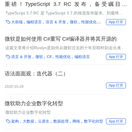
重磅！TypeScript 3.7 RC 发布，备受瞩目的
Optional Chaining 来了
TypeScript 3.7 RC 是 TypeScript 3.7 的候选发布版本。到最终版
本发布前，除重要的错误修复，微软表示，预计不会再有其他更

大前端
编程语言
语言 & 开发
微软
性能优化
汽车
App 打开
改。
微软是如何使用 C#重写 C#编译器并将其开源的
这篇文章将介绍Roslyn是如何从微软过去的十年至暗时刻走出来，
成为开源跨平台的C#和VB公共语言引擎。

语言 & 开发
微软
C#
性能优化
编程语言
App 打开
语法面面观：迭代器（二）
App 打开
2020-10-29
微软助力企业数字化转型
微软助力企业数字化转型

架构
大数据
云原生
数据处理
网络
数字化转型
App 打开