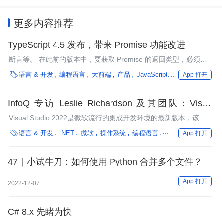
更多内容推荐
TypeScript 4.5 发布，带来 Promise 功能改进
断言等。 在此前的版本中，要获取 Promise 的返回类型，必须使
用 infer 功能，如下所示：

语言 & 开发
编程语言
大前端
产品
JavaScript
微软
性能优化
App 打开
InfoQ 专访 Leslie Richardson 及其团队：Visual
Studio 2022 发布，新功能与改进
Visual Studio 2022是微软流行的集成开发环境的最新版本，该版
本包含了很多与热重载、调试、代码编辑器和主题相关的改进。

语言 & 开发
.NET
微软
操作系统
编程语言
框架
微服务
App 打开
47｜小试牛刀：如何使用 Python 合并多个文件？
App 打开
2022-12-07
C# 8.x 先睹为快