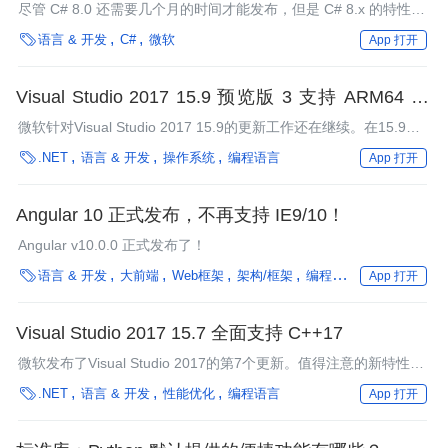
尽管 C# 8.0 还需要几个月的时间才能发布，但是 C# 8.x 的特性计
划已经开始了。

语言 & 开发
C#
微软
App 打开
Visual Studio 2017 15.9 预览版 3 支持 ARM64 for
UWP
微软针对Visual Studio 2017 15.9的更新工作还在继续。在15.9的
第三个预览版中，微软宣布支持ARM64平台上的UWP应用程序，

.NET
语言 & 开发
操作系统
编程语言
App 打开
并扩展了TypeScript开发人员可以使用的功能。和通常的情况一
样，该版本还包含了大量的修复程序。
Angular 10 正式发布，不再支持 IE9/10！
Angular v10.0.0 正式发布了！

语言 & 开发
大前端
Web框架
架构/框架
编程语言
框架
App 打开
Visual Studio 2017 15.7 全面支持 C++17
微软发布了Visual Studio 2017的第7个更新。值得注意的新特性包
括：全面支持C++17、经过改进的安装器、大多数开发人员都可以

.NET
语言 & 开发
性能优化
编程语言
App 打开
从中获益的开发体验改善。