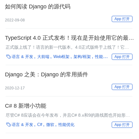
如何阅读 Django 的源代码
App 打开
2022-09-08
TypeScript 4.0 正式发布！现在是开始使用它的最佳
时机
正式版上线了！语言的新一代版本。4.0正式版终于上线了！它是
我们深入改进表现力、生产力和可伸缩性的结果，是TypeScript语

语言 & 开发
大前端
Web框架
架构/框架
性能优化
编程语言
App 打开
言的新一代版本。
Django 之美：Django 的常用插件
App 打开
2020-12-17
C# 8 新增小功能
尽管C# 8应该会在今年发布，并且C# 8.x和9的路线图也开始形
成，但是，微软正在继续审批下一个版本的特性。

语言 & 开发
C#
微软
性能优化
App 打开