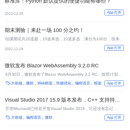
标准库：Python 默认提供的便捷功能有哪些？
App 打开
2022-12-28
期末测验｜来赴一场 100 分之约！
结课测试共20道题，10道单选，10道多选，满分为100分，快来挑
战吧！
App 打开
2022-12-29
微软发布 Blazor WebAssembly 3.2.0 RC
4月30日，微软发布了Blazor WebAssembly 3.2 RC。按照计划，
这是Blazor WebAssembly的最后一个预览版，它包含了所有正式

大前端
微软
Web框架
性能优化
编程语言
框架
App 打开
特性。
Visual Studio 2017 15.9 版本发布，C++ 支持持续改
进
尽管Microsoft已经在开发Visual Studio 2019，它还没有忘记
VS2017。第9次更新进行了大量错误修复以及新的功能引入，并给

大前端
编程语言
微软
App 打开
C++开发人员提供了语言一致性。为帮助简化版本控制，.NET
Core SDK做了一些行为调整。