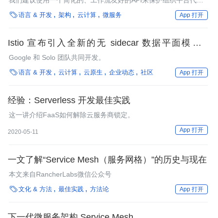
我们建议使用一个简化的、工作流友好的API来保护组织平台代码
不受特定服务网格实现细节的影响。

语言 & 开发
架构
云计算
微服务
App 打开
Istio 宣布引入全新的无 sidecar 数据平面模式，
sidecar 模式依然保留
Google 和 Solo 团队共同开发。

语言 & 开发
云计算
云原生
企业动态
社区
App 打开
经验：Serverless 开发最佳实践
这一讲介绍FaaS如何解除云服务商锁定。
App 打开
2020-05-11
一文了解“Service Mesh（服务网格）”的历史与现在
本文来自RancherLabs微信公众号

文化 & 方法
最佳实践
方法论
App 打开
下一代微服务架构 Service Mesh