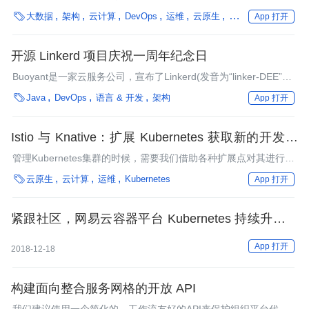
与服务及API相关的多种不同问题。

大数据
架构
云计算
DevOps
运维
云原生
方法论
最佳实践
App 打开
开源 Linkerd 项目庆祝一周年纪念日
Buoyant是一家云服务公司，宣布了Linkerd(发音为“linker-DEE”)
的一周年纪念日，这是一个基于微服务的原生云应用程序的开

Java
DevOps
语言 & 开发
架构
App 打开
源“服务网格”项目。Bouyant 的创始人和首席执行官William
Morgan就这一里程碑接受了InfoQ的独家专访。
Istio 与 Knative：扩展 Kubernetes 获取新的开发体
验
管理Kubernetes集群的时候，需要我们借助各种扩展点对其进行自
定义，但是Istio和Knative项目将会从根本上改变这种现象。

云原生
云计算
运维
Kubernetes
App 打开
紧跟社区，网易云容器平台 Kubernetes 持续升级实
践
App 打开
2018-12-18
构建面向整合服务网格的开放 API