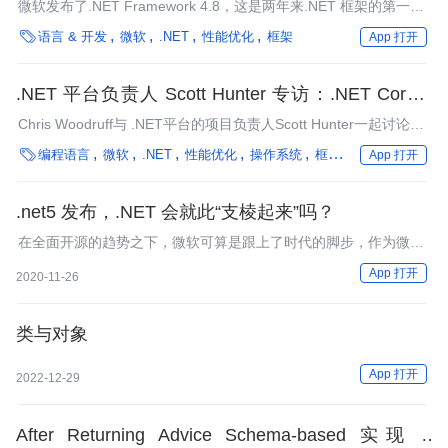
4.8
微软发布了.NET Framework 4.8，这是两年来.NET 框架的第一个
重大更新。

语言 & 开发
微软
.NET
性能优化
框架
App 打开
.NET 平台负责人 Scott Hunter 专访：.NET Core 3
给 .NET Core 带来了很多新东西
Chris Woodruff与 .NET平台的项目负责人Scott Hunter一起讨论了
开发人员对.NET Core 3的期望。

编程语言
微软
.NET
性能优化
操作系统
框架
微服务
企业动
App 打开
.net5 发布，.NET 会就此“支棱起来”吗？
在全面开源的趋势之下，微软可算是跟上了时代的脚步，作为微软
最早迈向开源的重要象征之一，.NET5的发布对微软，以及.NET的
App 打开
2020-11-26
使用者都意义非凡。未来，微软会将所有的.NET 组件整合到一个
产品下，用户可以根据需求使用.NET的某个部分，不用专程下载
安装所有内容
类与对象
App 打开
2022-12-29
After Returning Advice Schema-based 实现 -