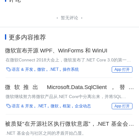
暂无评论
更多内容推荐
微软宣布开源 WPF、WinForms 和 WinUI
在微软Connect 2018大会上，微软发布了.NET Core 3.0的第一个
预览版。同时，微软还宣布，他们将WPF、Windows

语言 & 开发
微软
.NET
操作系统
App 打开
Forms（WinForms）和WinUI作为开源项目托管在GitHub上。
微软推出 Microsoft.Data.SqlClient，替代
System.Data.SqlClient
微软继续努力将微软产品从.NET Core中分离出来，并将SQL
Server驱动程序分离到了一个单独的部署流中。

语言 & 开发
.NET
微软
框架
企业动态
App 打开
被质疑“在开源社区执行微软意愿”，.NET 基金会前
董事为其提交的 PR 道歉并辞职
.NET 基金会与社区之间的矛盾开始凸显。