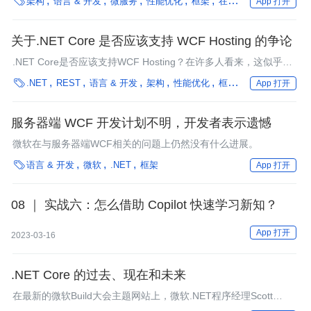

架构
语言 & 开发
微服务
性能优化
框架
在离线混部
企业动态
App 打开
服务框架是基于开源 ServiceStack 来实现。
关于.NET Core 是否应该支持 WCF Hosting 的争论
.NET Core是否应该支持WCF Hosting？在许多人看来，这似乎是
一个奇怪的问题；答案很明显……是？否？好吧，实际上，这个问

.NET
REST
语言 & 开发
架构
性能优化
框架
微服务
银行
App 打开
题的正反双方都在为自己的立场激烈辩护。本文将分析这场争论，
说明双方的论据。
服务器端 WCF 开发计划不明，开发者表示遗憾
微软在与服务器端WCF相关的问题上仍然没有什么进展。

语言 & 开发
微软
.NET
框架
App 打开
08 ｜ 实战六：怎么借助 Copilot 快速学习新知？
App 打开
2023-03-16
.NET Core 的过去、现在和未来
在最新的微软Build大会主题网站上，微软.NET程序经理Scott
Hunter发表了一篇文章，指出.NET Core是.NET的未来。