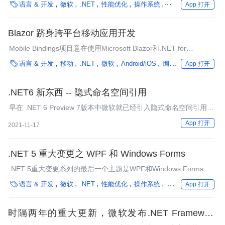

语言 & 开发
微软
.NET
性能优化
操作系统
编程语言
框架
App 打开
Blazor 跻身跨平台移动应用开发
Mobile Bindings项目意在使用Microsoft Blazor和.NET for
iOS/Android实现跨平台移动应用开发。

语言 & 开发
移动
.NET
微软
Android/iOS
编程语言
框架
App 打开
.NET6 新东西 -- 隐式命名空间引用
早在 .NET 6 Preview 7版本中微软就已经引入隐式命名空间引用。
在.NET Preview 7这个版本中这个功能是默认开启的，如果需要禁
App 打开
2021-11-17
用它的化就需要配置DisableImplicitNamespaceImports来禁用，
但是到了.NET6 RC1版本的时候这个功能是禁用的，如果要使用就
需要通过
.NET 5 重大变更之 WPF 和 Windows Forms
.NET 5重大变更系列的最后一个主题是WPF和Windows Forms。
这些桌面技术在.NET Core 3.0之前是不可用的，因为.NET Core

语言 & 开发
微软
.NET
性能优化
操作系统
框架
App 打开
的早期版本主要专注于基于Web的应用程序（ASP.NET Core）。
时隔两年的重大更新，微软发布.NET Framework