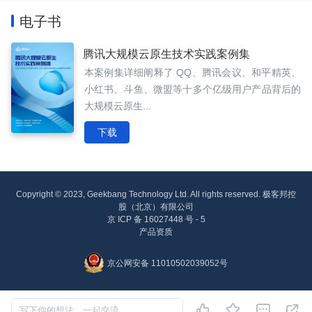
电子书
腾讯大规模云原生技术实践案例集
本案例集详细阐释了 QQ、腾讯会议、和平精英、
小红书、斗鱼、微盟等十多个亿级用户产品背后的
大规模云原生...
下载
Copyright © 2023, Geekbang Technology Ltd. All rights reserved. 极客邦控
股（北京）有限公司
京 ICP 备 16027448 号 - 5
产品资质
京公网安备 11010502039052号




写下你的想法，一起交流