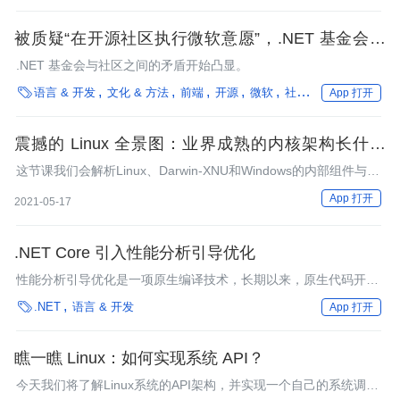
部分的3.0和3.5的类库。不管他的名字，对很多开发人员来说，和
3.5版本本身的意义是一样的。
被质疑“在开源社区执行微软意愿”，.NET 基金会前
董事为其提交的 PR 道歉并辞职
.NET 基金会与社区之间的矛盾开始凸显。

语言 & 开发
文化 & 方法
前端
开源
微软
社区
.NET
App 打开
震撼的 Linux 全景图：业界成熟的内核架构长什么
样？
这节课我们会解析Linux、Darwin-XNU和Windows的内部组件与结
构，并比较它们的架构，为后续学习做好铺垫。
App 打开
2021-05-17
.NET Core 引入性能分析引导优化
性能分析引导优化是一项原生编译技术，长期以来，原生代码开发
人员（即Visual C++）一直在使用这项技术。微软宣布，.NET

.NET
语言 & 开发
App 打开
Core开发人员现在可以在Windows x86/x64和Linux x64上使用这
项技术了。
瞧一瞧 Linux：如何实现系统 API？
今天我们将了解Linux系统的API架构，并实现一个自己的系统调