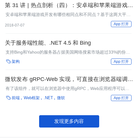
使用旧版.NET 3.0对象的应用程序发出警告。
第 31 讲 | 热点剖析（四）：安卓端和苹果端游戏开
发有什么区别？
安卓端和苹果端游戏开发有哪些相同点和不同点？基于这两大平
台，有什么通用的开发工具？
App 打开
2018-07-07
关于服务端性能、.NET 4.5 和 Bing
支持Bing和Yahoo的服务器占据美国网络搜索市场超过33%的份
额，这是.NET 4.5 RC应用程序最大型的持续正式使用。微软的

架构
App 打开
Bing和.NET团队紧密合作，做出了一系列改善，这对于运行大规
模.NET服务器的人们非常有用。
微软发布 gRPC-Web 实现，可直接在浏览器端调用
gRPC 服务
有了该组件，就可以在浏览器中使用gRPC，Web应用程序可以不
通过HTTP代理服务器直接与gRPC服务通信。

前端
Web框架
.NET
微软
App 打开
发现更多内容