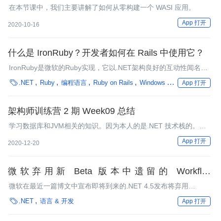
在本节课中，我们主要讲解了如何从零构建一个 WASI 应用。
App 打开
2020-10-16
什么是 IronRuby？开发者如何在 Rails 中使用它？
IronRuby是微软的Ruby实现，它以.NET架构良好的互动性闻名于
世。Iron实际上是“Implementation running on .NET”的首字母缩

.NET
Ruby
编程语言
Ruby on Rails
Windows Azure
Azure
语
App 打开
写。.NET的公共语言运行时和Mono（非官方的）均能够支持
IronRuby。本文将介绍IronRuby，并讨论如何在 IronRuby上运行
Rails应用以及需要注意的事项。
架构师训练营 2 期 Week09 总结
学习数据库和JVM相关的知识。因为本人的是.NET 技术栈的。对
Java 的JVM不是很了解，不过听了JVM的基本架构知识对系统层
App 打开
2020-12-20
面架构有了一些认知。
微软弃用新 Beta 版本中遗留的 Workflow
Foundation 库
微软在最近一篇博文中宣布即将到来的.NET 4.5发布将弃用
Windows Workflow Foundation技术中的第一代对象。Windows

.NET
语言 & 开发
App 打开
Workflow Foundation是.NET开发人员以及少数微软服务器产品使
用的工作流引擎，它在.NET 4.5中将拥有多项新的功能，同时会对