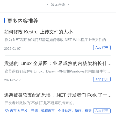
暂无评论
更多内容推荐
如何修改 Kestrel 上传文件的大小
作为.NET程序员我们都清楚如何修改.NET Web程序上传文件的大
小，但是我最近在做.NET Core 项目的时候发现我不清楚如何修改
App 打开
2022-01-07
Kestrel上传文件的大小，经过翻阅微软官方文档我成功实现了修改
Kestrel上传文件大小的。现特分享出来给大伙儿。在 Net Core 中
默认 bo
震撼的 Linux 全景图：业界成熟的内核架构长什么
样？
这节课我们会解析Linux、Darwin-XNU和Windows的内部组件与结
构，并比较它们的架构，为后续学习做好铺垫。
App 打开
2021-05-17
逃离被微软支配的恐惧，.NET 开发者们 Fork 了一个
开源分支
开发者对微软的“不信任”是不断累积出来的。

语言 & 开发
开源
编程语言
企业动态
微软
框架
App 打开