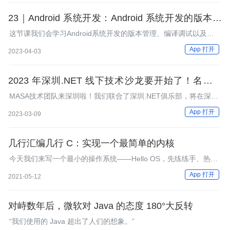
23｜Android 系统开发：Android 系统开发的版本管
理、编译与自动化测试
这节课我们会学习Android系统开发的版本管理、编译调试以及相
关的自动化测试等实践，了解引入这些工具及实践的目的。
App 打开
2023-04-03
2023 年深圳.NET 线下技术沙龙要开始了！名额有
限，报名从速
MASA技术团队来深圳啦！我们联合了深圳.NET俱乐部，将在深圳
市举办一场.NET线下技术沙龙，为.NET开发者创造一次交流学习
App 打开
2023-03-09
的契机，我们邀请到的几位技术大咖，将会围绕各自的主题向大家
分享他们的技术心得。本场沙龙名额有限，以报名优先为准。
几行汇编几行 C：实现一个最简单的内核
今天我们来写一个最小的操作系统——Hello OS，先练练手、热热
身，直观感受一下。
App 打开
2021-05-12
对峙数年后，微软对 Java 的态度 180°大反转
“我们使用的 Java 超出了人们的想象。”