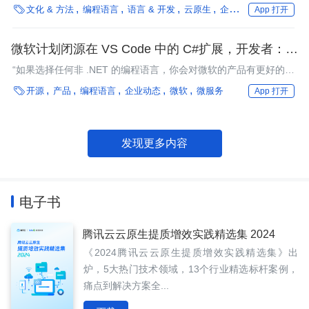

文化 & 方法
编程语言
语言 & 开发
云原生
企业动态
微软
Jav
App 打开
微软计划闭源在 VS Code 中的 C#扩展，开发者：无
法接受的管理者权力滥用行为
“如果选择任何非 .NET 的编程语言，你会对微软的产品有更好的体
验。”

开源
产品
编程语言
企业动态
微软
微服务
App 打开
发现更多内容
电子书
腾讯云云原生提质增效实践精选集 2024
《2024腾讯云云原生提质增效实践精选集》出
炉，5大热门技术领域，13个行业精选标杆案例，
痛点到解决方案全...