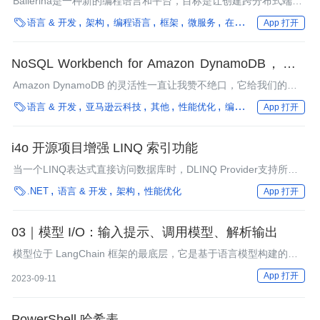
Ballerina是一种新的编程语言和平台，目标是让创建跨分布式端点
的弹性服务变得更轻松。Ballerina的设计原则侧重于将集成概念变

语言 & 开发
架构
编程语言
框架
微服务
在离线混部
实时计算
App 打开
成一种编程语言，包括网络感知类型系统、时序图语法、并发
worker、“DevOps就绪”和环境意识。
NoSQL Workbench for Amazon DynamoDB，预览
版现已推出
Amazon DynamoDB 的灵活性一直让我赞不绝口，它给我们的客
户提供了一个完全托管的键值和文档数据库，可以轻松地从每月几

语言 & 开发
亚马逊云科技
其他
性能优化
编程语言
App 打开
个请求扩展到每秒数百万个请求。
i4o 开源项目增强 LINQ 索引功能
当一个LINQ表达式直接访问数据库时，DLINQ Provider支持所有
数据库索引。但是LINQ不仅会访问数据库，它还可能访问XML或

.NET
语言 & 开发
架构
性能优化
App 打开
者更简单的对象集合等。对于稍大些的查询，索引的缺失可能成为
一个问题。
03｜模型 I/O：输入提示、调用模型、解析输出
模型位于 LangChain 框架的最底层，它是基于语言模型构建的应
用的核心元素。
App 打开
2023-09-11
PowerShell 哈希表