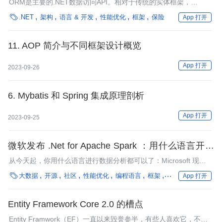
ORM是主要的.NET数据访问API。相对于传统的实体框架，
Dapper这类微ORM和Chain这类Fluent ORM在性能、代码量及易

.NET
架构
语言 & 开发
性能优化
框架
保险
App 打开
用性上各具权衡。本文是仓储模式构建系列文章中的第一篇，对比
了实体框架、Dapper、Tortuga Chain这三类ORM的使用方法，并
根据实例给出了初步的性能测试结果。
11. AOP 简介与不同框架设计概览
App 打开
2023-09-26
6. Mybatis 和 Spring 集成原理剖析
App 打开
2023-09-25
微软发布 .Net for Apache Spark ：用什么语言开发
大数据都可以
从今天起，你用什么语言进行数据分析都可以了：Microsoft 现已
发布 .NET for Apache® Spark™ 预览版

大数据
开源
社区
性能优化
编程语言
框架
微服务
实时计算
App 打开
Entity Framework Core 2.0 的槽点
Entity Framwork（EF）一直以来毁誉参半，有些人喜欢它，不过