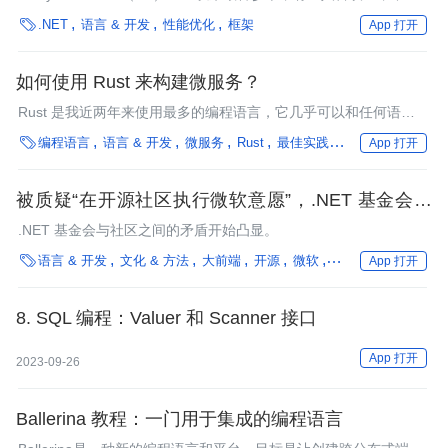
有些人认为它与NHibernate、LINQ-to-SQL和其他小型ORM框架

.NET
语言 & 开发
性能优化
框架
App 打开
相比没有什么优势。EF Core在早期给人们留下糟糕的印象，也一
直让那些对EF有所期待的人大失所望。
如何使用 Rust 来构建微服务？
Rust 是我近两年来使用最多的编程语言，它几乎可以和任何语言
互操作，同时在 Kubernetes 上运行也非常友好。

编程语言
语言 & 开发
微服务
Rust
最佳实践
框架
App 打开
被质疑“在开源社区执行微软意愿”，.NET 基金会前
董事为其提交的 PR 道歉并辞职
.NET 基金会与社区之间的矛盾开始凸显。

语言 & 开发
文化 & 方法
大前端
开源
微软
社区
.NET
框架
App 打开
8. SQL 编程：Valuer 和 Scanner 接口
App 打开
2023-09-26
Ballerina 教程：一门用于集成的编程语言