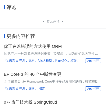
评论
暂无评论
更多内容推荐
你正在以错误的方式使用 ORM
团队弃用一种对象关系映射框架（ORM），因为他们认为它性能
不够好或者增加了太多不可知的因素，但那通常是由于用法不对。

语言 & 开发
架构
AI&大模型
性能优化
框架
领域驱动设计
App 打开
在最近的一次演讲中，Jimmy Bogard着重强调了在使用ORM时他
认为正确和错误的方式，其中包括映射和查询问题。
EF Core 3 的 40 个中断性变更
为了修复Entity Framework Core中许多已发现的缺陷，微软在EF
Core 3中引入了40个中断性变更。

语言 & 开发
微软
.NET
App 打开
07- 热门技术栈 SpringCloud