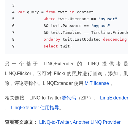
var
 query = 
from
 twit 
in
 context
where
 twit.Username == 
"myuser"
           && twit.Password == 
"mypass"
           && twit.Timeline == Timeline.Friends
orderby
 twit.LastUpdated 
descending
select
 twit;
另一个基于 LINQExtender 的 LINQ 提供者是
LINQ.Flicker，它可对 Flickr 的照片进行查询，添加，删
除，评论等操作。LINQExtender 使用
MIT license
。
相关链接：LINQ to Twitter
源代码
（ZIP）、
LinqExtender
、
LinqExtender 使用指导
。
查看英文原文：
LINQ-to-Twitter, Another LINQ Provider