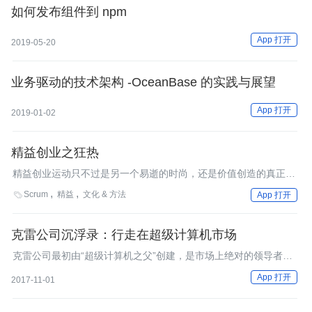
如何发布组件到 npm
App 打开
2019-05-20
业务驱动的技术架构 -OceanBase 的实践与展望
App 打开
2019-01-02
精益创业之狂热
精益创业运动只不过是另一个易逝的时尚，还是价值创造的真正源
泉？后者的潜在影响非常巨大。如果精益创业的确能够帮助新的风
Scrum
精益
文化 & 方法

App 打开
险投资获得长期成功，那么Eric Ries也许破解了风投获得持久成功
的密码，这个密码也能破解终极秘密：财富创造。
克雷公司沉浮录：行走在超级计算机市场
克雷公司最初由“超级计算机之父”创建，是市场上绝对的领导者，
却先后经历克雷离职创业，以及先后两次卖出，可谓命途坎坷。
App 打开
2017-11-01