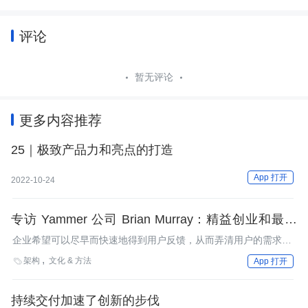
评论
暂无评论
更多内容推荐
25｜极致产品力和亮点的打造
App 打开
2022-10-24
专访 Yammer 公司 Brian Murray：精益创业和最简
化可实行产品的使用
企业希望可以尽早而快速地得到用户反馈，从而弄清用户的需求，
以便能够交付能给客户创造价值的产品。Brian Murray详细地说明
架构
文化 & 方法

App 打开
了Yammer是如何使用最简化可实行产品来检验他们在业务上的用
户假设，以及为什么他们要在自己的产品架构的上投入如此多的精
力。
持续交付加速了创新的步伐