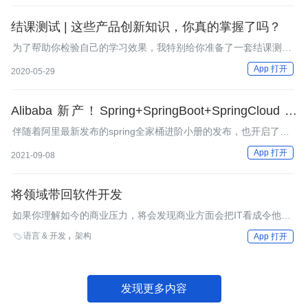
结课测试 | 这些产品创新知识，你真的掌握了吗？
为了帮助你检验自己的学习效果，我特别给你准备了一套结课测试
题。这套测试题共有20道题目，满分100分。
App 打开
2020-05-29
Alibaba 新产！Spring+SpringBoot+SpringCloud 全
家桶进阶小册
伴随着阿里最新发布的spring全家桶进阶小册的发布，也开启了金
九银十的面试高峰期！
App 打开
2021-09-08
将领域带回软件开发
如果你理解如今的商业压力，将会发现商业方面会把IT看成令他们
止步不前的障碍。从80年代开始，商业就已经在讨论敏捷了，而IT
语言 & 开发
架构

App 打开
却是在2000年前期才开始去实现敏捷，David West 在近期阿姆斯
特丹DDD欧洲大会的演讲中说。
发现更多内容