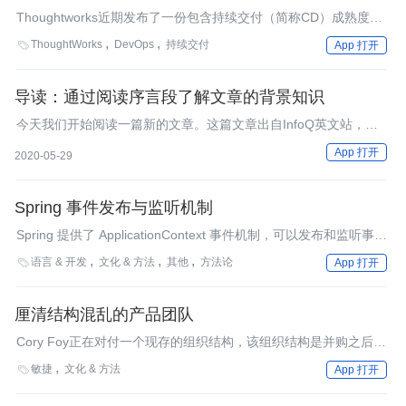
Thoughtworks近期发布了一份包含持续交付（简称CD）成熟度模
型的白皮书，回应了近期研究发现的一个现象，即多数企业都能够
ThoughtWorks
DevOps
持续交付

App 打开
理解创新的重要性，但它们交付软件的速度还是无法满足业务主管
的需求。
导读：通过阅读序言段了解文章的背景知识
今天我们开始阅读一篇新的文章。这篇文章出自InfoQ英文站，主
要探讨了开源给科技创新能力和组织敏捷性带来的好处。
App 打开
2020-05-29
Spring 事件发布与监听机制
Spring 提供了 ApplicationContext 事件机制，可以发布和监听事
件，这个特性非常有用。
语言 & 开发
文化 & 方法
其他
方法论

App 打开
厘清结构混乱的产品团队
Cory Foy正在对付一个现存的组织结构，该组织结构是并购之后出
现的，并且逐渐演变成了一个怪物。团队成员散落在世界各地，有
敏捷
文化 & 方法

App 打开
些甚至不在同一个时区。在过去，发布产品要用12到18个月。