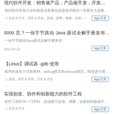
现代软件开发：销售催产品，产品催开发，开发催测
试
现代软件开发行业到底是业务驱动还是技术驱动？答案在大多数情
况下应该都是业务驱动，销售催产品出产品特性，产品催开发实现
文化 & 方法
语言 & 开发
其他
架构
敏捷
运维
测试
社区
最佳实

App 打开
功能，开发催测试查杀bug，最终达成业务的上线。
5000 页？一份字节跳动 Java 面试全解手册发布！
瞬间登顶各大搜索栏
​一份字节跳动Java面试全解手册发布
App 打开
2021-07-22
【Linux】调试器 -gdb 使用
程序的发布方式有两种，debug模式和release模式，而想进行调试
只能在发布方式为debug版本下
其他
语言 & 开发
文化 & 方法

App 打开
实现创造、协作和创新能力的软件工程
软件工程作为一门学科，必须基于反馈、增量、实验和经验做不断
迭代。仅有工匠精神是不够的，工程是一种增强创造、协作和创新
文化 & 方法

App 打开
能力的放大器。工程原则是持续交付的基石。