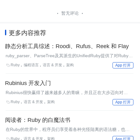
暂无评论
更多内容推荐
静态分析工具综述：Roodi、Rufus、Reek 和 Flay
ruby_parser、ParseTree及其派生的UnifiedRuby提供了对Ruby源
代码AST的访问，让我们来关注四个纯Ruby实现的静态分析工
Ruby
编程语言
语言 & 开发
架构

App 打开
具：Roodi、Rufus、Reek和Flay。
Rubinius 开发入门
Rubinius很快赢得了越来越多人的青睐，并且正在大步迈向对
Ruby的完全支持。让我们看看如何使用Rubinius进行开发，需要
Ruby
语言 & 开发
架构

App 打开
掌握了解哪些内容，以及从何处开始。
阅读者：Ruby 的白魔法书
在Ruby的世界中，程序员们享受着各种光怪陆离的语法糖，也经
历着各种各样的陷阱。而这一切的根本就在于Ruby强大的元编程
Ruby
语言 & 开发
架构

App 打开