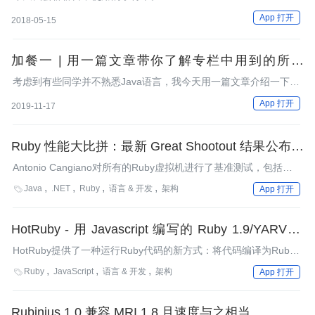
App 打开
2018-05-15
加餐一 | 用一篇文章带你了解专栏中用到的所有
Java 语法
考虑到有些同学并不熟悉Java语言，我今天用一篇文章介绍一下专
栏中用到的Java语法。
App 打开
2019-11-17
Ruby 性能大比拼：最新 Great Shootout 结果公布，
二进制 MRI 速度减半
Antonio Cangiano对所有的Ruby虚拟机进行了基准测试，包括
Ruby VMs、MRI 1.8和1.9.1、REE、JRuby、Rubinius、
Java
.NET
Ruby
语言 & 开发
架构

App 打开
IronRuby以及MagLev。从结果上可以看出，所有的虚拟机的性能
都有了稳步的改善，而且MRI性能的改变令人惊讶。
HotRuby - 用 Javascript 编写的 Ruby 1.9/YARV 操
作码解释器
HotRuby提供了一种运行Ruby代码的新方式：将代码编译为Ruby
1.9字节码，然后在用Javascript编写的客户端解释器中运行。让我
Ruby
JavaScript
语言 & 开发
架构

App 打开
们看看这一方法是如何实现的。
Rubinius 1.0 兼容 MRI 1.8 且速度与之相当