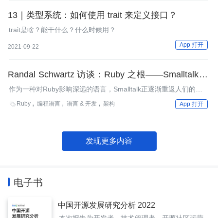
绍了Rubinius C++ VM的现状。另外还有MagLev是如何实现的、
MacRuby、JRuby、IronRuby、VM优化、RubySpec等等。
13｜类型系统：如何使用 trait 来定义接口？
trait是啥？能干什么？什么时候用？
App 打开
2021-09-22
Randal Schwartz 访谈：Ruby 之根——Smalltalk 王
者归来
作为一种对Ruby影响深远的语言，Smalltalk正逐渐重返人们的视
线之中。本文总结了Smalltalk的发展现状，并就Smalltalk这一话题
Ruby
编程语言
语言 & 开发
架构

App 打开
对Randal L. Schwartz进行了访谈。
发现更多内容
电子书
中国开源发展研究分析 2022