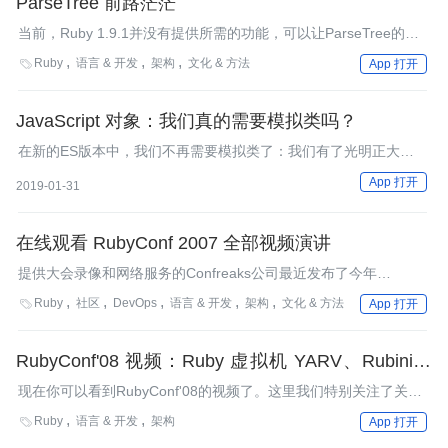
ParseTree 前路茫茫
当前，Ruby 1.9.1并没有提供所需的功能，可以让ParseTree的运
行时特性正常工作。这意味着有些依赖于这个特性的程序库不再可
Ruby
语言 & 开发
架构
文化 & 方法

App 打开
用，比如Merb的 action arguments或者heckle等等。让我们来看
看ParseTree的现状，并探究一下ruby_parser是否是一个可能的替
代者。
JavaScript 对象：我们真的需要模拟类吗？
在新的ES版本中，我们不再需要模拟类了：我们有了光明正大的
新语法。
App 打开
2019-01-31
在线观看 RubyConf 2007 全部视频演讲
提供大会录像和网络服务的Confreaks公司最近发布了今年
RubyConf大会的全部视频演讲。Nathanial用代码展示了为什么要
Ruby
社区
DevOps
语言 & 开发
架构
文化 & 方法

App 打开
用Camping，然后将Camping和Rails做了一个对比（Camping的
哲学是最小化，而不是Rails的约定优于配置）。Ben Scofield对语
言理论，以及它是如何与编程语言相联系的主题做了一个有趣的演
RubyConf'08 视频：Ruby 虚拟机 YARV、Rubinius
讲。
和 MagLev
现在你可以看到RubyConf'08的视频了。这里我们特别关注了关于
Ruby VM的讨论。Ruby 1.9 VM的创建人Sasada Koichi介绍了VM
Ruby
语言 & 开发
架构

App 打开
的现状、Ruby到C AOT的实现，以及Ricsin等。Evan Phoenix介