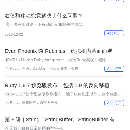
能力。元编程就像Ruby世界的魔法，当其是白魔法的时候可以帮
助你把程序变得异常简洁，美观；而当其是黑魔法的时候，你将会
迷失在一些很难解释的Bug中。
右值和移动究竟解决了什么问题？
这一讲完整讨论一下移动语义和相关的概念。
App 打开
2019-12-02
Evan Phoenix 谈 Rubinius：虚拟机内幕面面观
和MRI（Matz's Ruby Interpreter，标准Ruby实现）相比，
Rubinius虚拟机是一个调了个个儿的Ruby实现：它的内核实现方
Ruby
开源
DevOps
语言 & 开发
架构

App 打开
式和Smalltalk的虚拟机如出一辙，而绝大部分代码使用Ruby编
写。我们采访了Ribinius项目领导人Evan Phoenix，来了解项目的
进展和虚拟机的内部情况。
Ruby 1.8.7 预览版发布，包括 1.9 的反向移植
Ruby 1.8.7首个预览版刚刚发布。除了Bug修正以外，这个稳定分
支上的新发布版还包括一些从Ruby 1.9反向移植的新特性，例如
Ruby
编程语言
语言 & 开发

App 打开
Object#tap、Symbol#to_proc和枚举器等等。
第 5 讲 | String、StringBuffer、StringBuilder 有什么
区别？
今天我会聊聊日常使用的字符串。