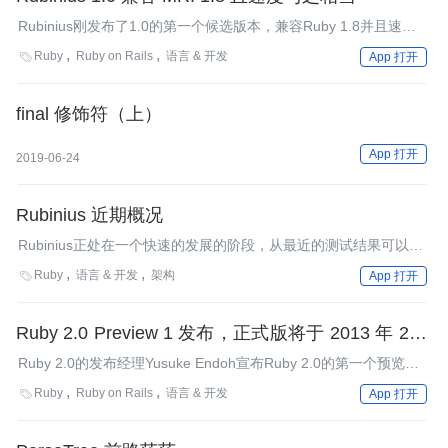
Rubinius刚发布了1.0的第一个候选版本，兼容Ruby 1.8并且速度
与之相当。InfoQ采访了Evan Phoenix，讨论了他们是如何做到这
Ruby
Ruby on Rails
语言 & 开发

App 打开
一步的，以及Rubinis是否能运行Rails。
final 修饰符（上）
App 打开
2019-06-24
Rubinius 近期概况
Rubinius正处在一个快速的发展的阶段，从最近的测试结果可以看
出其性能的明显提升。JRuby团队成员的贡献了不少优秀的代码，
Ruby
语言 & 开发
架构

App 打开
并且对于Rubinius大肆褒奖，这种情况下是时候再次审视一下
Rubinius当前的发展状态。
Ruby 2.0 Preview 1 发布，正式版将于 2013 年 2 月
发布
Ruby 2.0的发布经理Yusuke Endoh宣布Ruby 2.0的第一个预览版
本发布，正式版将于2013年2月发布。InfoQ对Yusuke进行了访
Ruby
Ruby on Rails
语言 & 开发

App 打开
谈，了解了Ruby 2.0重要的新特性（Refinement、keyword
arguments、 Enumerator#lazy等等）以及用户在升级时需要注意
什么。