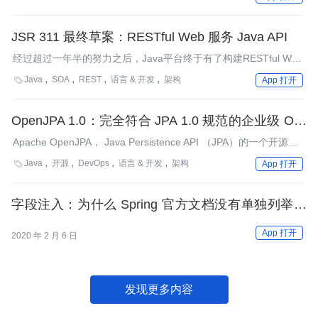
持Bean Validation。
JSR 311 最终草案：RESTful Web 服务 Java API
经过超过一年半的努力之后，Java平台终于有了构建RESTful Web
服务的API：JAX-RS，JSR 311。InfoQ有幸对规范带头人Mark
Java
SOA
REST
语言 & 开发
架构

App 打开
Hadley和Paul Sandoz进行了采访。
OpenJPA 1.0：完全符合 JPA 1.0 规范的企业级 O/R
映射
Apache OpenJPA， Java Persistence API （JPA）的一个开源实
现，最近发布了1.0.0版本。 InfoQ与OpenJPA项目领导Patrick
Java
开源
DevOps
语言 & 开发
架构

App 打开
Linskey交流后得到了更多关于该版本的信息。
字段注入：为什么 Spring 官方文档没有单独列举这
种注入方式？
App 打开
2020 年 2 月 6 日
发现更多内容