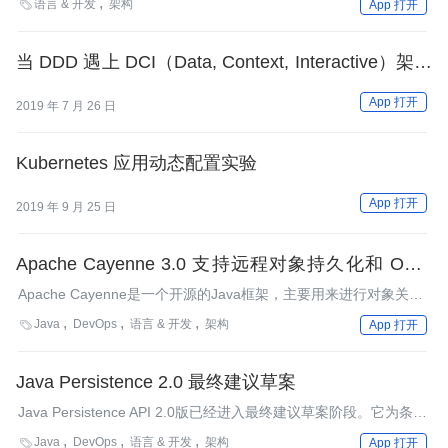
语言 & 开发
架构

App 打开
Business Logic，ABL）库。OpenXava 4.5版本已于7月份发布。
当 DDD 遇上 DCI（Data, Context, Interactive）架构
模式
App 打开
2019 年 7 月 26 日
Kubernetes 应用动态配置实验
App 打开
2019 年 9 月 25 日
Apache Cayenne 3.0 支持远程对象持久化和 ORM
建模工具了
Apache Cayenne是一个开源的Java框架，主要用来进行对象关系
映射和持久化。Cayenne的新版本支持远程对象持久化和ORM建
Java
DevOps
语言 & 开发
架构

App 打开
模工具。InfoQ和Cayenne项目的主管们就该框架的新特性进行了
讨论。
Java Persistence 2.0 最终建议草案
Java Persistence API 2.0版已经进入最终建议草案阶段。它为条件
查询增加了类型安全API及相应的元模型（metamodel）API，并支
Java
DevOps
语言 & 开发
架构

App 打开