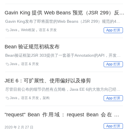
Oracle Fusion Middleware 11g即将具有的一些特性。
Gavin King 提供 Web Beans 预览（JSR 299）反映
受 Guice 启发的依赖注入特征
Gavin King发布了即将面世的Web Beans（JSR 299）规范的4部
分预览。Web Beans由JBoss发起，旨在填补在JEE 5中Web层和
Java
Web框架
语言 & 开发

App 打开
事务层之间的断层。预览涵盖的规范领域包括依赖注入、组件定义
和范围。
Bean 验证规范初稿发布
Bean验证框架JSR 303提供了一套基于Annotation的API，开发人
员可以通过它表示对JavaBeans的约束。目前已经可以对该规范的
Java
语言 & 开发

App 打开
初稿进行评论了。
JEE 6：可扩展性、使用偏好以及修剪
尽管目前公布的细节仍然有点简略，Java EE 6的大致方向已经变
得更明朗了，并且反映出Java EE 标准的角色正在转变。
Java
语言 & 开发
架构

App 打开
"request" Bean 作用域：request Bean 会在每次
HTTP 请求创建新的实例吗？
App 打开
2020 年 2 月 27 日