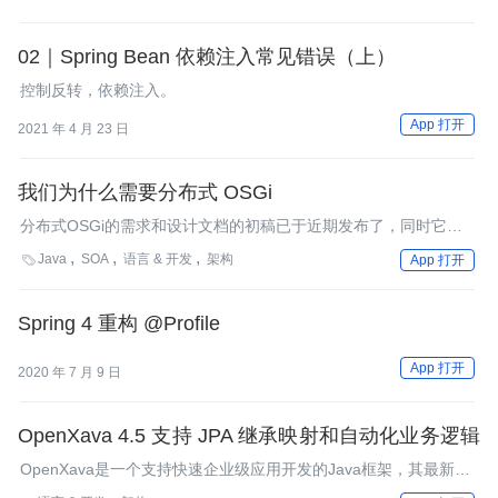
02｜Spring Bean 依赖注入常见错误（上）
控制反转，依赖注入。
App 打开
2021 年 4 月 23 日
我们为什么需要分布式 OSGi
分布式OSGi的需求和设计文档的初稿已于近期发布了，同时它的
参考实现也已成为Apache CXF的一部分。在这篇文章里，Eric
Java
SOA
语言 & 开发
架构

App 打开
Newcomer讲述了分布式OSGi的当前状态，并解释了将它标准化
的原因，以及它对OSGi规范和OSGi社区的意义。
Spring 4 重构 @Profile
App 打开
2020 年 7 月 9 日
OpenXava 4.5 支持 JPA 继承映射和自动化业务逻辑
OpenXava是一个支持快速企业级应用开发的Java框架，其最新版
本支持所有的JPA继承映射策略和自动化业务逻辑（Automated