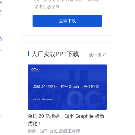
中
发者生态发展...
而
立即下载
8
L
大厂实战PPT下载
换一换

上
单机 20 亿指标，知乎 Graphite 极致
优化！
熊豹 | 知乎 SRE 高级工程师