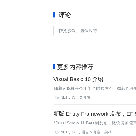
评论
更多内容推荐
Visual Basic 10 介绍
随着VB9将在今年某个时候发布，微软也开始
在Lisp，Ruby或者Python中存在的动态代码

.NET
语言 & 开发
序的新时代。
新版 Entity Framework 发布，E
Visual Studio 11 Beta刚发布，微软便紧随
类型、表值函数以及可供选择的LocalDB。

.NET
IDE
语言 & 开发
架构