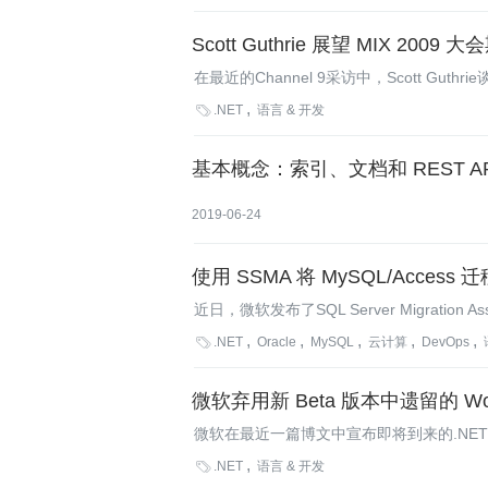
Scott Guthrie 展望 MIX 2009
在最近的Channel 9采访中，Scott Guthrie谈到
Silverlight以及Expression套件。

.NET
语言 & 开发
基本概念：索引、文档和 REST AP
2019-06-24
使用 SSMA 将 MySQL/Access 迁移
近日，微软发布了SQL Server Migration Ass
for Sybase v4.2以及SSMA for Acce

.NET
Oracle
MySQL
云计算
DevOps
至SQL Server甚至SQL Azure上。
微软弃用新 Beta 版本中遗留的 Workfl
微软在最近一篇博文中宣布即将到来的.NET 4.5
Windows Workflow Foundatio

.NET
语言 & 开发
多项新的功能，同时会对使用旧版.NET 3