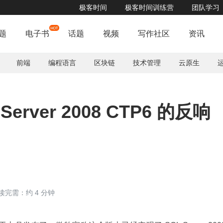
极客时间
极客时间训练营
团队学习
腾讯亿级用户规模自研业务的上云实践解读，立即报名
了解详情


题
电子书
话题
视频
写作社区
资讯
前端
编程语言
区块链
技术管理
云原生
erver 2008 CTP6 的反响
读完需：约 4 分钟