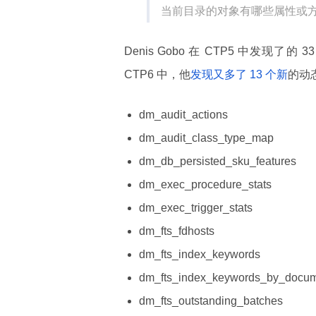
当前目录的对象有哪些属性或
Denis Gobo 在 CTP5 中发现了的 
CTP6 中，他
发现又多了 13 个新
的动
dm_audit_actions
dm_audit_class_type_map
dm_db_persisted_sku_features
dm_exec_procedure_stats
dm_exec_trigger_stats
dm_fts_fdhosts
dm_fts_index_keywords
dm_fts_index_keywords_by_docu
dm_fts_outstanding_batches