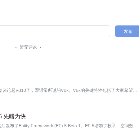
发布
暂无评论
谈论起VB10了，即通常所说的VBx。VBx的关键特性包括了大家希望的
生成功能。这将开拓一个能使用VB.NET来开发 SilverLight和Offic应用程
F 5 先睹为快
其后发布了Entity Framework (EF) 5 Beta 1。EF 5增加了枚举、空间数据