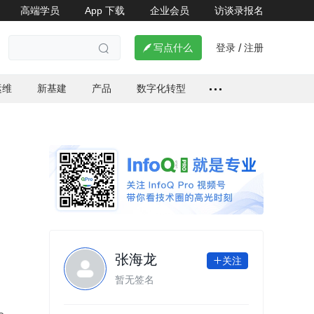
高端学员
App 下载
企业会员
访谈录报名

登录
注册

写点什么
/

运维
新基建
产品
数字化转型
张海龙
关注

暂无签名