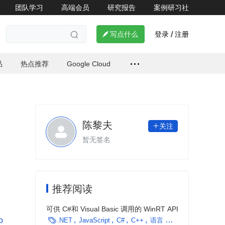
团队学习
高端会员
研究报告
案例研习社
登录
注册

写点什么
/

品
热点推荐
Google Cloud
陈黎夫
关注

暂无签名
推荐阅读
可供 C#和 Visual Basic 调用的 WinRT API
o

.NET
JavaScript
C#
C++
语言 & 开发