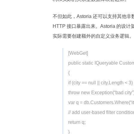
不但如此，Astoria 还可以支持其
HTTP 接口暴露出来。Astoria
实际需要创建额外的自定义业务逻辑。例如 /Cu
[WebGet]
public static IQueryable Custom
{
if (city == null || city.Length < 3)
throw new Exception(“bad city”)
var q = db.Customers.Where(“it.
// add user-based filter conditio
return q;
}