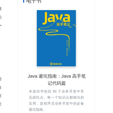
电子书
网
的
>
，
，
Java 避坑指南：Java 高手笔
用
记代码篇
数
本迷你书包括 86 个业务开发中常
框
见踩坑点。每一个知识点都相当的
实用，是程序员业务开发中的必备
架
避坑指南...