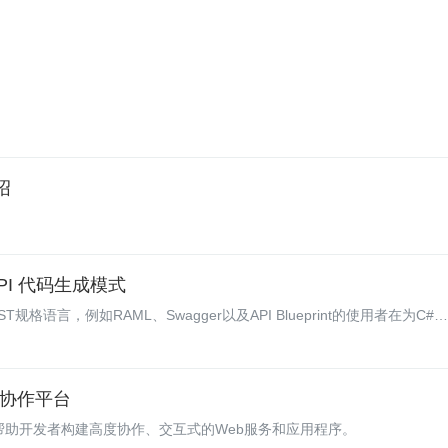
绍
API 代码生成模式
ST规格语言，例如RAML、Swagger以及API Blueprint的使用者在为C#和
循的一些设计模式。本文涵盖的主题包括model的校验、对异步的支持以及请求的
文档协作平台
台，旨在帮助开发者构建高度协作、交互式的Web服务和应用程序。