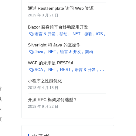
通过 RestTemplate 访问 Web 资源
2019 年 3 月 21 日
Blazor 跻身跨平台移动应用开发

语言 & 开发
移动
.NET
微软
iOS
Android
Silverlight 和 Java 的互操作

Java
.NET
语言 & 开发
架构
WCF 的未来是 RESTful

SOA
.NET
REST
语言 & 开发
架构
文化 & 方法
小程序之性能优化
2018 年 4 月 18 日
重
以
开源 RPC 框架如何选型？
2018 年 9 月 22 日
生
页