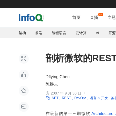
首页
直播
专题
架构
前端
编程语言
云计算
AI
开源
剖析微软的REST框


Dflying Chen
陈黎夫


2007 年 9 月 30 日

.NET
REST
DevOps
语言 & 开发
架

在最新的第十三期微软
Architecture 