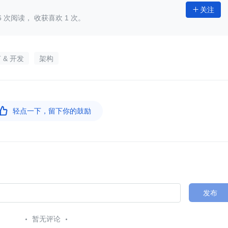
关注

6
次阅读， 收获喜欢
1
次。
 & 开发
架构

轻点一下，留下你的鼓励
发布
暂无评论