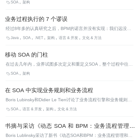
SOA
架构

业务过程执行的 7 个谬误
经过8年多的认真研究之后，BPM的诺言并没有实现：我们远没有
能力使用业务分析师设计出的业务过程模型来创建完全可行的解决
Java
SOA
.NET
架构
语言 & 开发
文化 & 方法

方案。某些人争辩说我们需要对BPM标准进行再造。在这篇论文
中，我们探讨了服务于BPMS的一个新的架构蓝图，它更清晰的调
移动 SOA 的门柱
整了SOA和BPM间的关系。
在过去几年内，业界试图多次定义和重定义SOA，整个过程中往往
自相矛盾。到底是SOA真的发生了大变化，还是这一切的发生只是
SOA
架构

由于仍然缺乏对SOA本质的理解？
在 SOA 中实现业务规则和业务流程
Boris Lubinsky和Didier Le Tien讨论了业务流程引擎和业务规则引
擎在各自关注的领域，以及何时在SOA中实现的区别，主要概括业
SOA
语言 & 开发
架构
文化 & 方法

务规则和业务流程之间的相同点和不同点，并介绍关于在SOA实现
中配置业务规则的一些指导方针，以及每种技术的适当用法。
书摘与采访《动态 SOA 和 BPM：业务流程管理和
SOA 敏捷的最佳实践》
Boris Lublinsky采访了新书《动态SOA和BPM：业务流程管理和