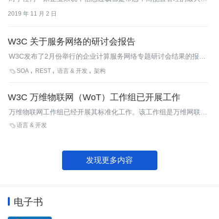
值正是将信息序列化，对信息进行有效的整理、归类、记录和关
2019 年 11 月 2 日
联。
W3C 关于服务网络的研讨会报告
W3C发布了2月份举行的企业计算服务网络专题研讨会结果的报
告。
SOA
REST
语言 & 开发
架构

W3C 万维物联网（WoT）工作组已开展工作
万维物联网工作组已经开展其标准化工作。该工作组是万维网联盟
近期特许建立的，诞生自万维物联网兴趣组所做的一些探索性工
语言 & 开发

作。当前工作组的工作范围主要涉及四个方面，并规划从三个方面
建立标准需求文档。
发现更多内容
电子书