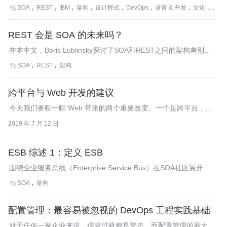
SOA敏捷的最佳实践》的作者Marc Fiammante，并为书中内容作
SOA
REST
IBM
架构
设计模式
DevOps
语言 & 开发
文化 & 方法

了摘录。本书是根据多年来作者在几十个企业级SOA项目中的实践
经验而编著的，它涵盖了这些项目实施的主要步骤。
REST 会是 SOA 的未来吗？
在本中文，Boris Lublinsky探讨了SOA和REST之间的架构差别并
对使用REST机制实施SOA做了评估。
SOA
REST
架构

跨平台与 Web 开发的建议
今天我们要聊一聊 Web 带来的两个重要改变。一个是跨平台，一
个是 Web 开发。
2019 年 7 月 12 日
ESB 综述 1：定义 ESB
围绕企业服务总线（Enterprise Service Bus）在SOA社区展开了
有益的争论。需要ESB吗？什么是ESB的最佳定义？ESB应该何时
SOA
架构

被部署？它在SOA中担任什么角色？作为本系列的开篇，InfoQ将
探讨这一重要主题。
配置管理：最容易被忽视的 DevOps 工程实践基础
对于任何一家企业来说，信息过载都是常态，而配置管理的最大价