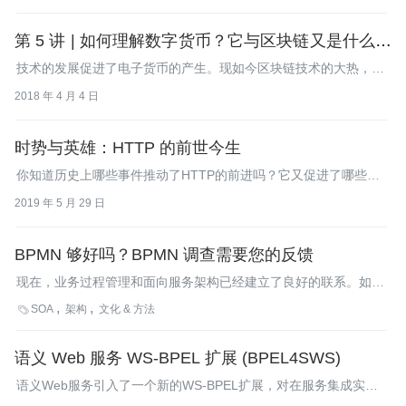
业务活动。Open Group的新标准SOA Ontology正尝试填补这一缺
口。
第 5 讲 | 如何理解数字货币？它与区块链又是什么样
的关系？
技术的发展促进了电子货币的产生。现如今区块链技术的大热，它
的第一个应用就是数字货币。
2018 年 4 月 4 日
时势与英雄：HTTP 的前世今生
你知道历史上哪些事件推动了HTTP的前进吗？它又促进了哪些技
术的产生呢？
2019 年 5 月 29 日
BPMN 够好吗？BPMN 调查需要您的反馈
现在，业务过程管理和面向服务架构已经建立了良好的联系。如果
我们曾经想要在应用模型中显式定义业务过程的话，BPMN是组合
SOA
架构
文化 & 方法

应用愿景的关键因素。Queensland大学的BPM group正在进行
BPMN调查。
语义 Web 服务 WS-BPEL 扩展 (BPEL4SWS)
语义Web服务引入了一个新的WS-BPEL扩展，对在服务集成实现
中的语义服务发现和调用提供了支持。