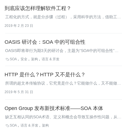
到底应该怎样理解软件工程？
工程化的方式，就是分步骤（过程），采用科学的方法，借助工具
来做产品。
2019 年 2 月 23 日
OASIS 研讨会：SOA 中的可组合性
OASIS即将举行为期3天的研讨会，主题为“SOA中的可组合性”，
会议的地点位于加州的Santa Clara，时间是4月28号到4月30日。
SOA
安全
架构
语言 & 开发

来自厂商和最终用户公司的工程师和科学家将讨论的主题包括：
Mashups、面向服务的Ajax（Service-Oriented Ajax）、SCA、
HTTP 是什么？HTTP 又不是什么？
BPEL、SDO、BPM、Web服务事务、SOA中的数据安全、SOA参
考架构……
所谓的超文本传输协议，它究竟是什么？它能做什么，又不能做什
么呢？
2019 年 5 月 31 日
Open Group 发布新技术标准——SOA 本体
缺乏互相认同的SOA术语、定义和概念会导致互操作性问题，从而
导致阻碍企业内，以及与供应商、客户和合作伙伴之间的端到端的
SOA
语言 & 开发
架构
