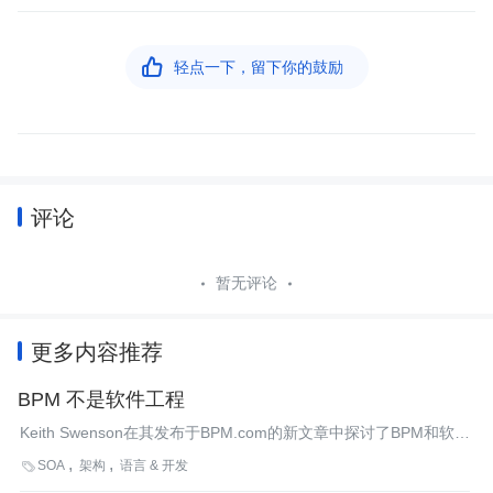

轻点一下，留下你的鼓励
评论
暂无评论
更多内容推荐
BPM 不是软件工程
Keith Swenson在其发布于BPM.com的新文章中探讨了BPM和软件
工程之间的关系。他指出了两者的显著区别，并告诫不要盲目地将
SOA
架构
语言 & 开发

软件工程方法应用于BPM的设计和实现之中。