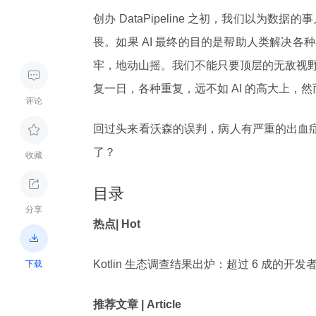
创办 DataPipeline 之初，我们以为
畏。如果 AI 最终的目的是帮助人类解决
牢，地动山摇。我们不能只要顶层的无敌视

复一日，各种重复，远不如 AI 的高大上，
评论
回过头来看沃森的误判，病人有严重的出血症

了？
收藏

目录
分享
热点| Hot

Kotlin 生态调查结果出炉：超过 6 成的开发者用过
下载
推荐文章 | Article