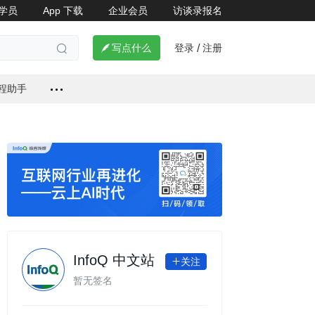
学员
App 下载
企业会员
访谈录报名
登录
注册

写点什么
/

编程助手
InfoQ 中文站
关注

暂无签名