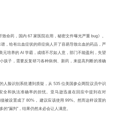
开致命药，国内 67 家医院在用，秘密文件曝光严重 bug》。
靠谱，给有出血症状的癌症病人开了容易导致出血的药品，严
 亿美元培养的 AI 学霸，成绩不尽如人意，部门不能盈利，失望
强的小孩子，需要反复研习各种病例、新药，来提高判断的准确
 的人脸识别系统遭到质疑，从 535 位美国参众两院议员中识
公共安全和执法准确率的担忧。亚马逊迅速在回应中提到在对
认置信阈值被设置成了 80%， 建议应该使用 99%。然而这样设置的
多的“漏判”，结果仍然未必会让人满意。