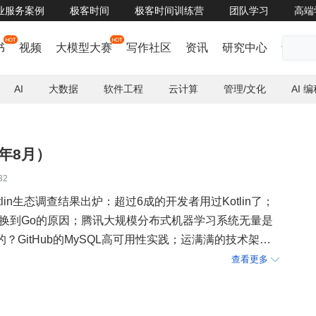
 企业服务案例
极客时间
极客时间训练营
团队学习
高端
书
视频
大模型大赛
写作社区
资讯
研究中心
话题
AI
大数据
软件工程
云计算
管理/文化
AI 
8年8月）
32
lin生态调查结果出炉：超过6成的开发者用过Kotlin了；
hon切换到Go的原因；腾讯大规模分布式机器学习系统无量是
？GitHub的MySQL高可用性实践；运满满的技术架构
能运维的技术演进之路
查看更多
