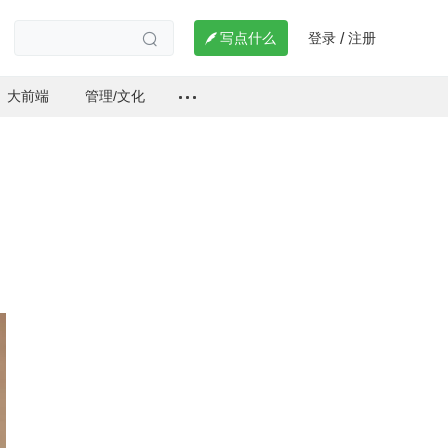
登录
注册

写点什么
/

大前端
管理/文化