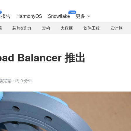
t
new
报告
HarmonyOS
Snowflake
更多

端
芯片&算力
架构
大数据
软件工程
云计算
oad Balancer 推出
读完需：约 9 分钟