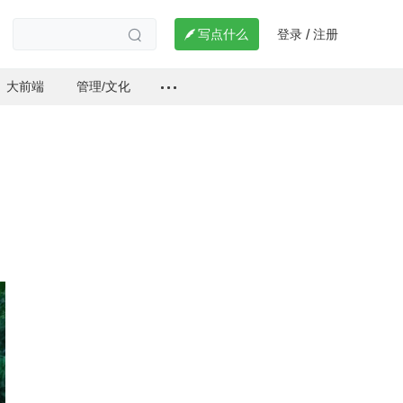
登录
注册

写点什么
/

大前端
管理/文化