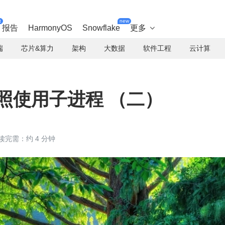
t
new
报告
HarmonyOS
Snowflake
更多

端
芯片&算力
架构
大数据
软件工程
云计算
 快照使用子进程 （二）
读完需：约 4 分钟