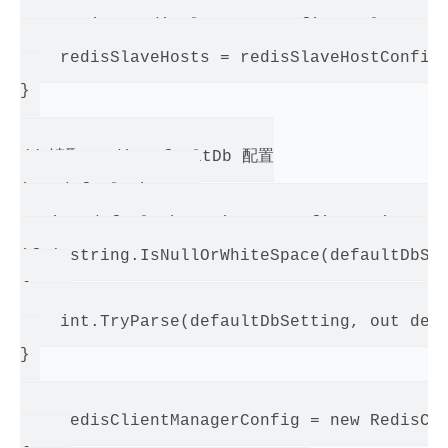
    string redisSlaveHostConfig = slaveConn
    redisSlaveHosts = redisSlaveHostConfig.
} 

// 读取 RedisDefaultDb 配置

int defaultDb = 0;

string defaultDbSetting = ConfigurationMana
if (!string.IsNullOrWhiteSpace(defaultDbSet
{    

    int.TryParse(defaultDbSetting, out defa
} 

var redisClientManagerConfig = new RedisCli