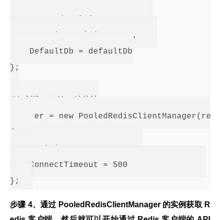
{    

    MaxReadPoolSize = 50,    

    MaxWritePoolSize = 50,    

    DefaultDb = defaultDb

};

// 创建 Redis 连接池

Manager = new PooledRedisClientManager(redi
{    

    PoolTimeout = 2000,    

    ConnectTimeout = 500                

步骤 4、通过 PooledRedisClientManager 的实例获取 R
edis 客户端，然后就可以开始通过 Redis 客户端的 API 